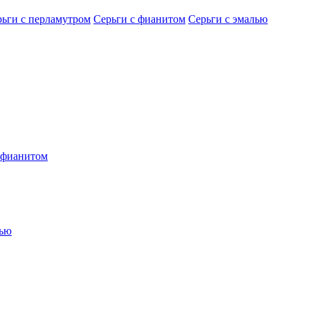
рьги с перламутром
Серьги с фианитом
Серьги с эмалью
 фианитом
лью