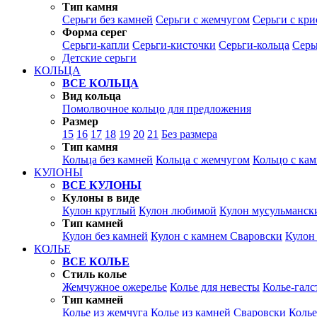
Тип камня
Серьги без камней
Серьги с жемчугом
Серьги с кр
Форма серег
Серьги-капли
Серьги-кисточки
Серьги-кольца
Серь
Детские серьги
КОЛЬЦА
ВСЕ КОЛЬЦА
Вид кольца
Помолвочное кольцо для предложения
Размер
15
16
17
18
19
20
21
Без размера
Тип камня
Кольца без камней
Кольца с жемчугом
Кольцо с ка
КУЛОНЫ
ВСЕ КУЛОНЫ
Кулоны в виде
Кулон круглый
Кулон любимой
Кулон мусульманск
Тип камней
Кулон без камней
Кулон с камнем Сваровски
Кулон
КОЛЬЕ
ВСЕ КОЛЬЕ
Стиль колье
Жемчужное ожерелье
Колье для невесты
Колье-галс
Тип камней
Колье из жемчуга
Колье из камней Сваровски
Колье