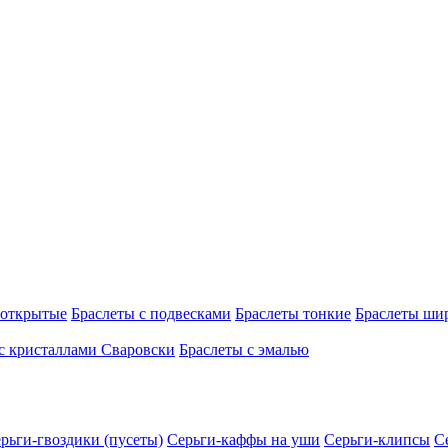
 открытые
Браслеты с подвесками
Браслеты тонкие
Браслеты ши
с кристаллами Сваровски
Браслеты с эмалью
рьги-гвоздики (пусеты)
Серьги-каффы на уши
Серьги-клипсы
С