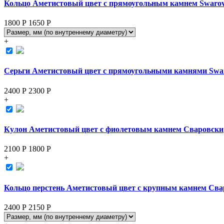
Кольцо Аметистовый цвет с прямоугольным камнем Swarov
1800 Р
1650
Р
+
Серьги Аметистовый цвет с прямоугольными камнями Swar
2400 Р
2300
Р
+
Кулон Аметистовый цвет с фиолетовым камнем Сваровски
2100 Р
1800
Р
+
Кольцо перстень Аметистовый цвет с крупным камнем Сва
2400 Р
2150
Р