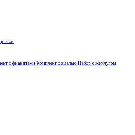
цветок
ект с фианитами
Комплект с эмалью
Набор с жемчугом