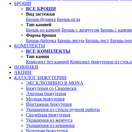
БРОШИ
ВСЕ БРОШИ
Вид застежки
Брошь-булавка
Брошь-игла
Тип камней
Брошь из камней
Брошь с жемчугом
Брошь с камня
Форма броши
Брошь-бабочка
Брошь-звезда
Брошь-лист
Брошь-пер
КОМПЛЕКТЫ
ВСЕ КОМПЛЕКТЫ
Тип камня
Комплект без камней
Комплект бижутерии из стекл
НОВИНКИ
АКЦИИ
КАТАЛОГ БИЖУТЕРИИ
ЭКСКЛЮЗИВНО В MONA
Бижутерия со Сваровски
Элитная бижутерия
Модная бижутерия
Винтажная бижутерия
Украшения из стекла ручной работы
Свадебная бижутерия
Украшения из жемчуга
Украшения из керамики
Вечерняя бижутерия