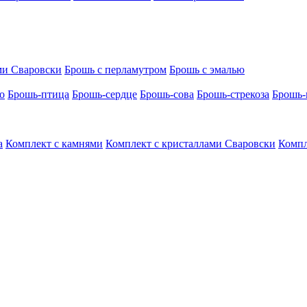
ми Сваровски
Брошь с перламутром
Брошь с эмалью
о
Брошь-птица
Брошь-сердце
Брошь-сова
Брошь-стрекоза
Брошь-
а
Комплект с камнями
Комплект с кристаллами Сваровски
Компл