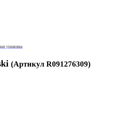
ая упаковка
ki
(Артикул R091276309)