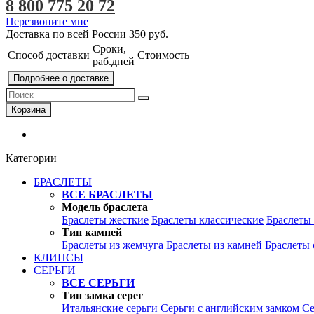
8 800 775 20 72
Перезвоните мне
Доставка по всей России
350 руб.
Сроки,
Способ доставки
Стоимость
раб.дней
Подробнее о доставке
Корзина
Категории
БРАСЛЕТЫ
ВСЕ БРАСЛЕТЫ
Модель браслета
Браслеты жесткие
Браслеты классические
Браслеты
Тип камней
Браслеты из жемчуга
Браслеты из камней
Браслеты 
КЛИПСЫ
СЕРЬГИ
ВСЕ СЕРЬГИ
Тип замка серег
Итальянские серьги
Серьги с английским замком
Се