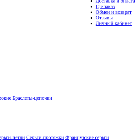
Доставка и оплата
Где заказ
Обмен и возврат
Отзывы
Личный кабинет
рокие
Браслеты-цепочки
ерьги-петли
Серьги-протяжки
Французские серьги