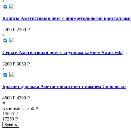
+
Клипсы Аметистовый цвет с прямоугольными кристаллами
2200 Р
2100
Р
+
Серьги Аметистовый цвет с крупным камнем Swarovski
3200 Р
3050
Р
+
Браслет-дорожка Аметистовый цвет с камнем Сваровски
4500 Р
4200
Р
=
Экономия
:
1350
Р
18600
Р
17250
Р
Купить