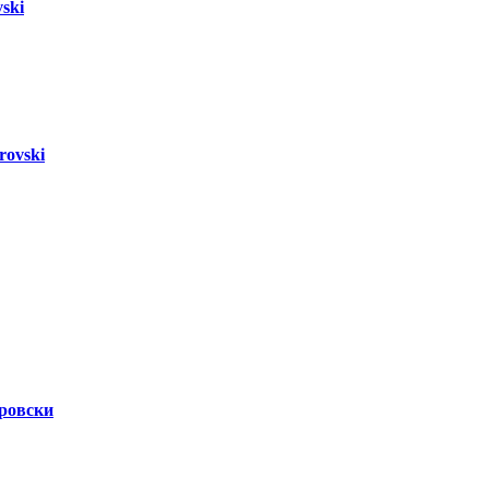
ski
ovski
ровски