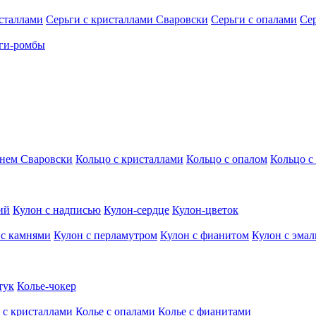
исталлами
Серьги с кристаллами Сваровски
Серьги с опалами
Се
ги-ромбы
мнем Сваровски
Кольцо с кристаллами
Кольцо с опалом
Кольцо с
ий
Кулон с надписью
Кулон-сердце
Кулон-цветок
 с камнями
Кулон с перламутром
Кулон с фианитом
Кулон с эма
тук
Колье-чокер
 с кристаллами
Колье с опалами
Колье с фианитами