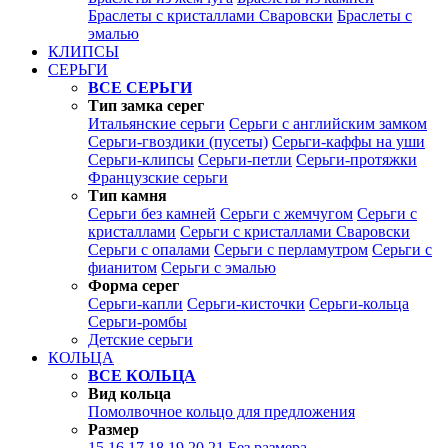
Браслеты с кристаллами Сваровски
Браслеты с
эмалью
КЛИПСЫ
СЕРЬГИ
ВСЕ СЕРЬГИ
Тип замка серег
Итальянские серьги
Серьги с английским замком
Серьги-гвоздики (пусеты)
Серьги-каффы на уши
Серьги-клипсы
Серьги-петли
Серьги-протяжки
Французские серьги
Тип камня
Серьги без камней
Серьги с жемчугом
Серьги с
кристаллами
Серьги с кристаллами Сваровски
Серьги с опалами
Серьги с перламутром
Серьги с
фианитом
Серьги с эмалью
Форма серег
Серьги-капли
Серьги-кисточки
Серьги-кольца
Серьги-ромбы
Детские серьги
КОЛЬЦА
ВСЕ КОЛЬЦА
Вид кольца
Помолвочное кольцо для предложения
Размер
15
16
17
18
19
20
21
Без размера