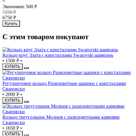
=
Экономия
:
500
Р
7250
Р
6750
Р
Купить
С этим товаром покупают
Кольцо круг Злата с кристаллами Swarovski шампань
•
1500 Р
•
КУПИТЬ
Регулируемое кольцо Разноцветные шарики с кристаллами
Сваровски
•
2000 Р
•
КУПИТЬ
Кольцо треугольник Молния с разноцветными камнями
Сваровски
•
1650 Р
•
КУПИТЬ