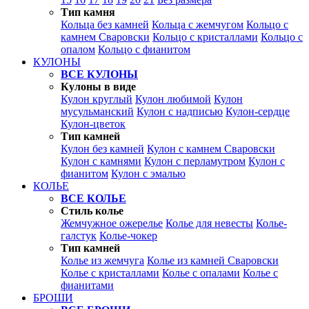
Тип камня
Кольца без камней
Кольца с жемчугом
Кольцо с
камнем Сваровски
Кольцо с кристаллами
Кольцо с
опалом
Кольцо с фианитом
КУЛОНЫ
ВСЕ КУЛОНЫ
Кулоны в виде
Кулон круглый
Кулон любимой
Кулон
мусульманский
Кулон с надписью
Кулон-сердце
Кулон-цветок
Тип камней
Кулон без камней
Кулон с камнем Сваровски
Кулон с камнями
Кулон с перламутром
Кулон с
фианитом
Кулон с эмалью
КОЛЬЕ
ВСЕ КОЛЬЕ
Стиль колье
Жемчужное ожерелье
Колье для невесты
Колье-
галстук
Колье-чокер
Тип камней
Колье из жемчуга
Колье из камней Сваровски
Колье с кристаллами
Колье с опалами
Колье с
фианитами
БРОШИ