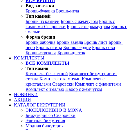
ВСЕ БРОШИ
Вид застежки
Брошь-булавка
Брошь-игла
Тип камней
Брошь из камней
Брошь с жемчугом
Брошь с
камнями Сваровски
Брошь с перламутром
Брошь с
эмалью
Форма броши
Брошь-бабочка
Брошь-звезда
Брошь-лист
Брошь-
перо
Брошь-птица
Брошь-сердце
Брошь-сова
Брошь-стрекоза
Брошь-цветок
КОМПЛЕКТЫ
ВСЕ КОМПЛЕКТЫ
Тип камня
Комплект без камней
Комплект бижутерии из
стекла
Комплект с камнями
Комплект с
кристаллами Сваровски
Комплект с фианитами
Комплект с эмалью
Набор с жемчугом
НОВИНКИ
АКЦИИ
КАТАЛОГ БИЖУТЕРИИ
ЭКСКЛЮЗИВНО В MONA
Бижутерия со Сваровски
Элитная бижутерия
Модная бижутерия