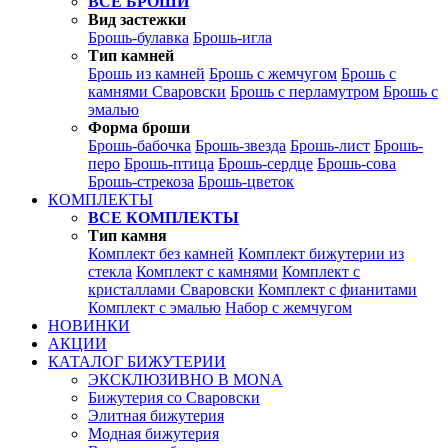
ВСЕ БРОШИ
Вид застежки
Брошь-булавка
Брошь-игла
Тип камней
Брошь из камней
Брошь с жемчугом
Брошь с
камнями Сваровски
Брошь с перламутром
Брошь с
эмалью
Форма броши
Брошь-бабочка
Брошь-звезда
Брошь-лист
Брошь-
перо
Брошь-птица
Брошь-сердце
Брошь-сова
Брошь-стрекоза
Брошь-цветок
КОМПЛЕКТЫ
ВСЕ КОМПЛЕКТЫ
Тип камня
Комплект без камней
Комплект бижутерии из
стекла
Комплект с камнями
Комплект с
кристаллами Сваровски
Комплект с фианитами
Комплект с эмалью
Набор с жемчугом
НОВИНКИ
АКЦИИ
КАТАЛОГ БИЖУТЕРИИ
ЭКСКЛЮЗИВНО В MONA
Бижутерия со Сваровски
Элитная бижутерия
Модная бижутерия