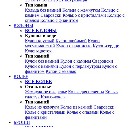
Тип камня
Кольца без камней
Кольца с жемчугом
Кольцо с
камнем Сваровски
Кольцо с кристаллами
Кольцо с
опалом
Кольцо с фианитом
КУЛОНЫ
ВСЕ КУЛОНЫ
Кулоны в виде
Кулон круглый
Кулон любимой
Кулон
мусульманский
Кулон с надписью
Кулон-сердце
Кулон-цветок
Тип камней
Кулон без камней
Кулон с камнем Сваровски
Кулон с камнями
Кулон с перламутром
Кулон с
фианитом
Кулон с эмалью
КОЛЬЕ
ВСЕ КОЛЬЕ
Стиль колье
Жемчужное ожерелье
Колье для невесты
Колье-
галстук
Колье-чокер
Тип камней
Колье из жемчуга
Колье из камней Сваровски
Колье с кристаллами
Колье с опалами
Колье с
фианитами
БРОШИ