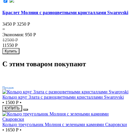
Браслет Молния с разноцветными кристаллами Swarovski
3450 Р
3250
Р
=
Экономия
:
950
Р
12500
Р
11550
Р
Купить
С этим товаром покупают
ХИТ
Продаж
Кольцо круг Злата с разноцветными кристаллами Swarovski
•
1500 Р
•
КУПИТЬ
Кольцо треугольник Молния с зелеными камнями Сваровски
•
1650 Р
•