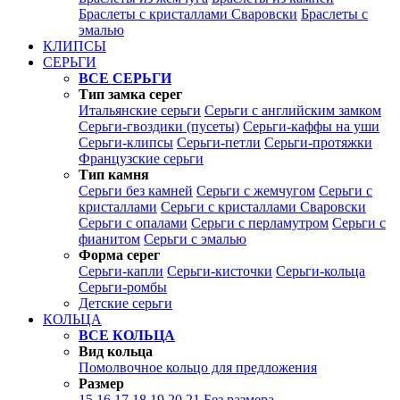
Браслеты с кристаллами Сваровски
Браслеты с
эмалью
КЛИПСЫ
СЕРЬГИ
ВСЕ СЕРЬГИ
Тип замка серег
Итальянские серьги
Серьги с английским замком
Серьги-гвоздики (пусеты)
Серьги-каффы на уши
Серьги-клипсы
Серьги-петли
Серьги-протяжки
Французские серьги
Тип камня
Серьги без камней
Серьги с жемчугом
Серьги с
кристаллами
Серьги с кристаллами Сваровски
Серьги с опалами
Серьги с перламутром
Серьги с
фианитом
Серьги с эмалью
Форма серег
Серьги-капли
Серьги-кисточки
Серьги-кольца
Серьги-ромбы
Детские серьги
КОЛЬЦА
ВСЕ КОЛЬЦА
Вид кольца
Помолвочное кольцо для предложения
Размер
15
16
17
18
19
20
21
Без размера