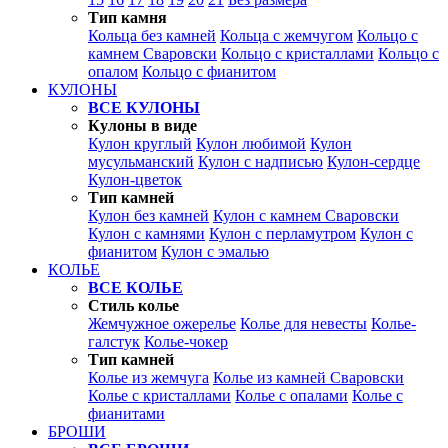
Тип камня
Кольца без камней
Кольца с жемчугом
Кольцо с
камнем Сваровски
Кольцо с кристаллами
Кольцо с
опалом
Кольцо с фианитом
КУЛОНЫ
ВСЕ КУЛОНЫ
Кулоны в виде
Кулон круглый
Кулон любимой
Кулон
мусульманский
Кулон с надписью
Кулон-сердце
Кулон-цветок
Тип камней
Кулон без камней
Кулон с камнем Сваровски
Кулон с камнями
Кулон с перламутром
Кулон с
фианитом
Кулон с эмалью
КОЛЬЕ
ВСЕ КОЛЬЕ
Стиль колье
Жемчужное ожерелье
Колье для невесты
Колье-
галстук
Колье-чокер
Тип камней
Колье из жемчуга
Колье из камней Сваровски
Колье с кристаллами
Колье с опалами
Колье с
фианитами
БРОШИ