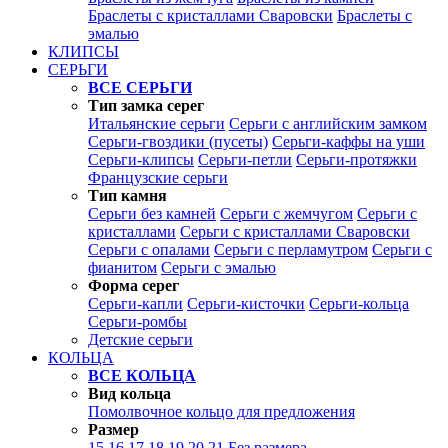
Браслеты с кристаллами Сваровски
Браслеты с
эмалью
КЛИПСЫ
СЕРЬГИ
ВСЕ СЕРЬГИ
Тип замка серег
Итальянские серьги
Серьги с английским замком
Серьги-гвоздики (пусеты)
Серьги-каффы на уши
Серьги-клипсы
Серьги-петли
Серьги-протяжки
Французские серьги
Тип камня
Серьги без камней
Серьги с жемчугом
Серьги с
кристаллами
Серьги с кристаллами Сваровски
Серьги с опалами
Серьги с перламутром
Серьги с
фианитом
Серьги с эмалью
Форма серег
Серьги-капли
Серьги-кисточки
Серьги-кольца
Серьги-ромбы
Детские серьги
КОЛЬЦА
ВСЕ КОЛЬЦА
Вид кольца
Помолвочное кольцо для предложения
Размер
15
16
17
18
19
20
21
Без размера