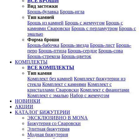
ВСЕ БРОШИ
Вид застежки
Брошь-булавка
Брошь-игла
Тип камней
Брошь из камней
Брошь с жемчугом
Брошь с
камнями Сваровски
Брошь с перламутром
Брошь с
эмалью
Форма броши
Брошь-бабочка
Брошь-звезда
Брошь-лист
Брошь-
перо
Брошь-птица
Брошь-сердце
Брошь-сова
Брошь-стрекоза
Брошь-цветок
КОМПЛЕКТЫ
ВСЕ КОМПЛЕКТЫ
Тип камня
Комплект без камней
Комплект бижутерии из
стекла
Комплект с камнями
Комплект с
кристаллами Сваровски
Комплект с фианитами
Комплект с эмалью
Набор с жемчугом
НОВИНКИ
АКЦИИ
КАТАЛОГ БИЖУТЕРИИ
ЭКСКЛЮЗИВНО В MONA
Бижутерия со Сваровски
Элитная бижутерия
Модная бижутерия