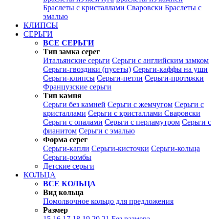
Браслеты с кристаллами Сваровски
Браслеты с
эмалью
КЛИПСЫ
СЕРЬГИ
ВСЕ СЕРЬГИ
Тип замка серег
Итальянские серьги
Серьги с английским замком
Серьги-гвоздики (пусеты)
Серьги-каффы на уши
Серьги-клипсы
Серьги-петли
Серьги-протяжки
Французские серьги
Тип камня
Серьги без камней
Серьги с жемчугом
Серьги с
кристаллами
Серьги с кристаллами Сваровски
Серьги с опалами
Серьги с перламутром
Серьги с
фианитом
Серьги с эмалью
Форма серег
Серьги-капли
Серьги-кисточки
Серьги-кольца
Серьги-ромбы
Детские серьги
КОЛЬЦА
ВСЕ КОЛЬЦА
Вид кольца
Помолвочное кольцо для предложения
Размер
15
16
17
18
19
20
21
Без размера