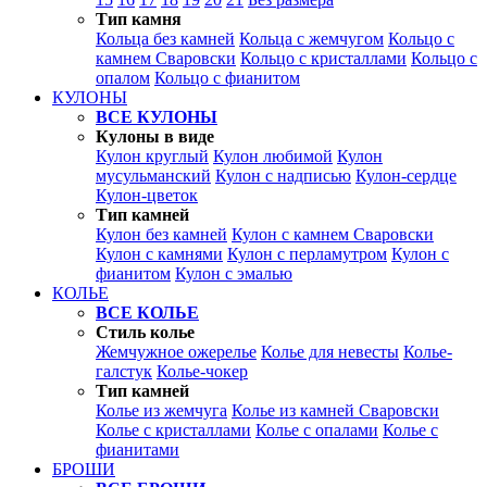
Тип камня
Кольца без камней
Кольца с жемчугом
Кольцо с
камнем Сваровски
Кольцо с кристаллами
Кольцо с
опалом
Кольцо с фианитом
КУЛОНЫ
ВСЕ КУЛОНЫ
Кулоны в виде
Кулон круглый
Кулон любимой
Кулон
мусульманский
Кулон с надписью
Кулон-сердце
Кулон-цветок
Тип камней
Кулон без камней
Кулон с камнем Сваровски
Кулон с камнями
Кулон с перламутром
Кулон с
фианитом
Кулон с эмалью
КОЛЬЕ
ВСЕ КОЛЬЕ
Стиль колье
Жемчужное ожерелье
Колье для невесты
Колье-
галстук
Колье-чокер
Тип камней
Колье из жемчуга
Колье из камней Сваровски
Колье с кристаллами
Колье с опалами
Колье с
фианитами
БРОШИ