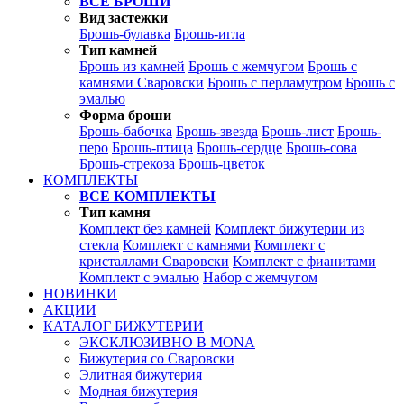
ВСЕ БРОШИ
Вид застежки
Брошь-булавка
Брошь-игла
Тип камней
Брошь из камней
Брошь с жемчугом
Брошь с
камнями Сваровски
Брошь с перламутром
Брошь с
эмалью
Форма броши
Брошь-бабочка
Брошь-звезда
Брошь-лист
Брошь-
перо
Брошь-птица
Брошь-сердце
Брошь-сова
Брошь-стрекоза
Брошь-цветок
КОМПЛЕКТЫ
ВСЕ КОМПЛЕКТЫ
Тип камня
Комплект без камней
Комплект бижутерии из
стекла
Комплект с камнями
Комплект с
кристаллами Сваровски
Комплект с фианитами
Комплект с эмалью
Набор с жемчугом
НОВИНКИ
АКЦИИ
КАТАЛОГ БИЖУТЕРИИ
ЭКСКЛЮЗИВНО В MONA
Бижутерия со Сваровски
Элитная бижутерия
Модная бижутерия