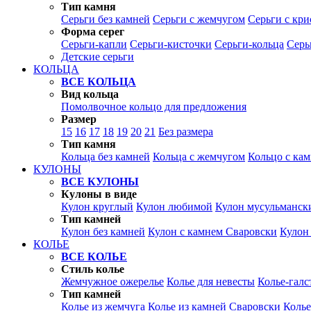
Тип камня
Серьги без камней
Серьги с жемчугом
Серьги с кр
Форма серег
Серьги-капли
Серьги-кисточки
Серьги-кольца
Серь
Детские серьги
КОЛЬЦА
ВСЕ КОЛЬЦА
Вид кольца
Помолвочное кольцо для предложения
Размер
15
16
17
18
19
20
21
Без размера
Тип камня
Кольца без камней
Кольца с жемчугом
Кольцо с ка
КУЛОНЫ
ВСЕ КУЛОНЫ
Кулоны в виде
Кулон круглый
Кулон любимой
Кулон мусульманск
Тип камней
Кулон без камней
Кулон с камнем Сваровски
Кулон
КОЛЬЕ
ВСЕ КОЛЬЕ
Стиль колье
Жемчужное ожерелье
Колье для невесты
Колье-галс
Тип камней
Колье из жемчуга
Колье из камней Сваровски
Колье