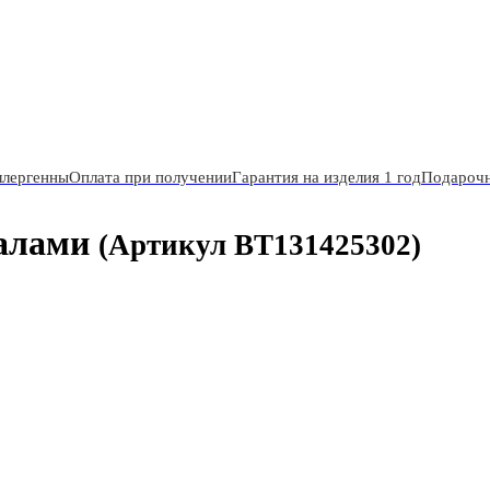
ллергенны
Оплата при получении
Гарантия на изделия 1 год
Подарочн
палами
(Артикул BT131425302)