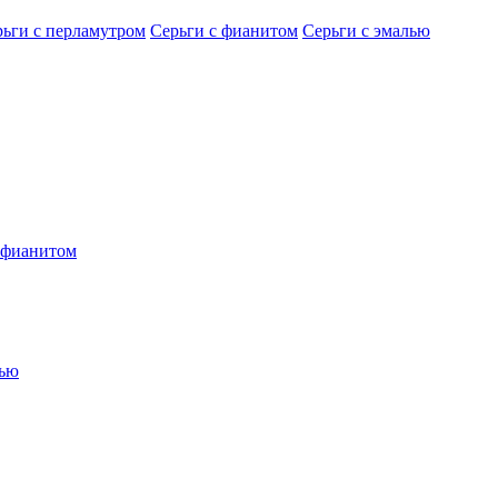
рьги с перламутром
Серьги с фианитом
Серьги с эмалью
 фианитом
лью