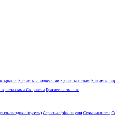
 открытые
Браслеты с подвесками
Браслеты тонкие
Браслеты ши
с кристаллами Сваровски
Браслеты с эмалью
рьги-гвоздики (пусеты)
Серьги-каффы на уши
Серьги-клипсы
С