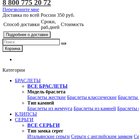
8 800 775 20 72
Перезвоните мне
Доставка по всей России
350 руб.
Сроки,
Способ доставки
Стоимость
раб.дней
Подробнее о доставке
Корзина
Категории
БРАСЛЕТЫ
ВСЕ БРАСЛЕТЫ
Модель браслета
Браслеты жесткие
Браслеты классические
Браслеты
Тип камней
Браслеты из жемчуга
Браслеты из камней
Браслеты 
КЛИПСЫ
СЕРЬГИ
ВСЕ СЕРЬГИ
Тип замка серег
Итальянские серьги
Серьги с английским замком
Се