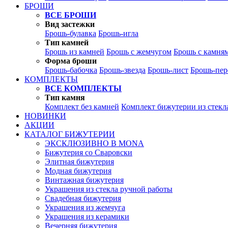
БРОШИ
ВСЕ БРОШИ
Вид застежки
Брошь-булавка
Брошь-игла
Тип камней
Брошь из камней
Брошь с жемчугом
Брошь с камня
Форма броши
Брошь-бабочка
Брошь-звезда
Брошь-лист
Брошь-пер
КОМПЛЕКТЫ
ВСЕ КОМПЛЕКТЫ
Тип камня
Комплект без камней
Комплект бижутерии из стекл
НОВИНКИ
АКЦИИ
КАТАЛОГ БИЖУТЕРИИ
ЭКСКЛЮЗИВНО В MONA
Бижутерия со Сваровски
Элитная бижутерия
Модная бижутерия
Винтажная бижутерия
Украшения из стекла ручной работы
Свадебная бижутерия
Украшения из жемчуга
Украшения из керамики
Вечерняя бижутерия