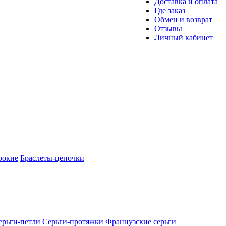
Доставка и оплата
Где заказ
Обмен и возврат
Отзывы
Личный кабинет
рокие
Браслеты-цепочки
ерьги-петли
Серьги-протяжки
Французские серьги