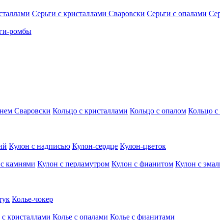
исталлами
Серьги с кристаллами Сваровски
Серьги с опалами
Се
ги-ромбы
мнем Сваровски
Кольцо с кристаллами
Кольцо с опалом
Кольцо с
ий
Кулон с надписью
Кулон-сердце
Кулон-цветок
 с камнями
Кулон с перламутром
Кулон с фианитом
Кулон с эма
тук
Колье-чокер
 с кристаллами
Колье с опалами
Колье с фианитами