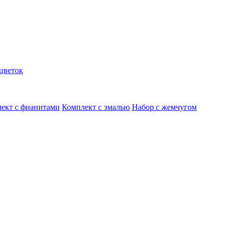
цветок
ект с фианитами
Комплект с эмалью
Набор с жемчугом