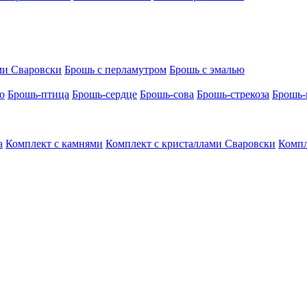
ми Сваровски
Брошь с перламутром
Брошь с эмалью
о
Брошь-птица
Брошь-сердце
Брошь-сова
Брошь-стрекоза
Брошь-
а
Комплект с камнями
Комплект с кристаллами Сваровски
Компл