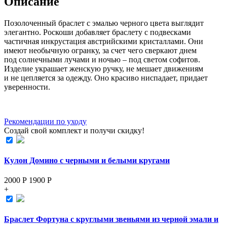
Описание
Позолоченный браслет с эмалью черного цвета выглядит
элегантно. Роскоши добавляет браслету с подвесками
частичная инкрустация австрийскими кристаллами. Они
имеют необычную огранку, за счет чего сверкают днем
под солнечными лучами и ночью – под светом софитов.
Изделие украшает женскую ручку, не мешает движениям
и не цепляется за одежду. Оно красиво ниспадает, придает
уверенности.
Рекомендации по уходу
Создай свой комплект и получи скидку!
Кулон Домино с черными и белыми кругами
2000 Р
1900
Р
+
Браслет Фортуна с круглыми звеньями из черной эмали и