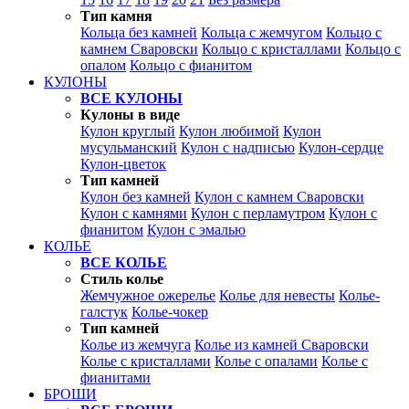
Тип камня
Кольца без камней
Кольца с жемчугом
Кольцо с
камнем Сваровски
Кольцо с кристаллами
Кольцо с
опалом
Кольцо с фианитом
КУЛОНЫ
ВСЕ КУЛОНЫ
Кулоны в виде
Кулон круглый
Кулон любимой
Кулон
мусульманский
Кулон с надписью
Кулон-сердце
Кулон-цветок
Тип камней
Кулон без камней
Кулон с камнем Сваровски
Кулон с камнями
Кулон с перламутром
Кулон с
фианитом
Кулон с эмалью
КОЛЬЕ
ВСЕ КОЛЬЕ
Стиль колье
Жемчужное ожерелье
Колье для невесты
Колье-
галстук
Колье-чокер
Тип камней
Колье из жемчуга
Колье из камней Сваровски
Колье с кристаллами
Колье с опалами
Колье с
фианитами
БРОШИ