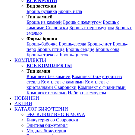
ВСЕ БРОШИ
Вид застежки
Брошь-булавка
Брошь-игла
Тип камней
Брошь из камней
Брошь с жемчугом
Брошь с
камнями Сваровски
Брошь с перламутром
Брошь с
эмалью
Форма броши
Брошь-бабочка
Брошь-звезда
Брошь-лист
Брошь-
перо
Брошь-птица
Брошь-сердце
Брошь-сова
Брошь-стрекоза
Брошь-цветок
КОМПЛЕКТЫ
ВСЕ КОМПЛЕКТЫ
Тип камня
Комплект без камней
Комплект бижутерии из
стекла
Комплект с камнями
Комплект с
кристаллами Сваровски
Комплект с фианитами
Комплект с эмалью
Набор с жемчугом
НОВИНКИ
АКЦИИ
КАТАЛОГ БИЖУТЕРИИ
ЭКСКЛЮЗИВНО В MONA
Бижутерия со Сваровски
Элитная бижутерия
Модная бижутерия