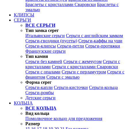
Браслеты с кристаллами Сваровски
Браслеты с
эмалью
КЛИПСЫ
СЕРЬГИ
ВСЕ СЕРЬГИ
Тип замка серег
Итальянские серьги
Серьги с английским замком
Серьги-гвоздики (пусеты)
Серьги-каффы на уши
Серьги-клипсы
Серьги-петли
Серьги-протяжки
Французские серьги
Тип камня
Серьги без камней
Серьги с жемчугом
Серьги с
кристаллами
Серьги с кристаллами Сваровски
Серьги с опалами
Серьги с перламутром
Серьги с
фианитом
Серьги с эмалью
Форма серег
Серьги-капли
Серьги-кисточки
Серьги-кольца
Серьги-ромбы
Детские серьги
КОЛЬЦА
ВСЕ КОЛЬЦА
Вид кольца
Помолвочное кольцо для предложения
Размер
15
16
17
18
19
20
21
Без размера