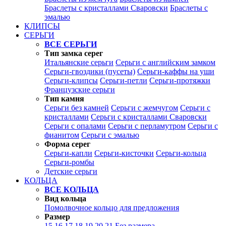
Браслеты с кристаллами Сваровски
Браслеты с
эмалью
КЛИПСЫ
СЕРЬГИ
ВСЕ СЕРЬГИ
Тип замка серег
Итальянские серьги
Серьги с английским замком
Серьги-гвоздики (пусеты)
Серьги-каффы на уши
Серьги-клипсы
Серьги-петли
Серьги-протяжки
Французские серьги
Тип камня
Серьги без камней
Серьги с жемчугом
Серьги с
кристаллами
Серьги с кристаллами Сваровски
Серьги с опалами
Серьги с перламутром
Серьги с
фианитом
Серьги с эмалью
Форма серег
Серьги-капли
Серьги-кисточки
Серьги-кольца
Серьги-ромбы
Детские серьги
КОЛЬЦА
ВСЕ КОЛЬЦА
Вид кольца
Помолвочное кольцо для предложения
Размер
15
16
17
18
19
20
21
Без размера