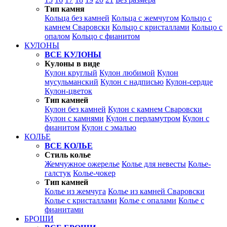
Тип камня
Кольца без камней
Кольца с жемчугом
Кольцо с
камнем Сваровски
Кольцо с кристаллами
Кольцо с
опалом
Кольцо с фианитом
КУЛОНЫ
ВСЕ КУЛОНЫ
Кулоны в виде
Кулон круглый
Кулон любимой
Кулон
мусульманский
Кулон с надписью
Кулон-сердце
Кулон-цветок
Тип камней
Кулон без камней
Кулон с камнем Сваровски
Кулон с камнями
Кулон с перламутром
Кулон с
фианитом
Кулон с эмалью
КОЛЬЕ
ВСЕ КОЛЬЕ
Стиль колье
Жемчужное ожерелье
Колье для невесты
Колье-
галстук
Колье-чокер
Тип камней
Колье из жемчуга
Колье из камней Сваровски
Колье с кристаллами
Колье с опалами
Колье с
фианитами
БРОШИ