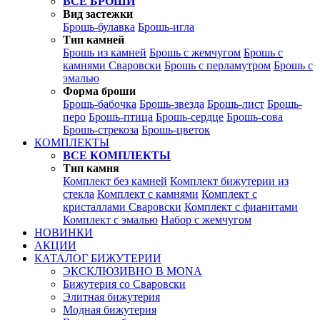
ВСЕ БРОШИ
Вид застежки
Брошь-булавка
Брошь-игла
Тип камней
Брошь из камней
Брошь с жемчугом
Брошь с
камнями Сваровски
Брошь с перламутром
Брошь с
эмалью
Форма броши
Брошь-бабочка
Брошь-звезда
Брошь-лист
Брошь-
перо
Брошь-птица
Брошь-сердце
Брошь-сова
Брошь-стрекоза
Брошь-цветок
КОМПЛЕКТЫ
ВСЕ КОМПЛЕКТЫ
Тип камня
Комплект без камней
Комплект бижутерии из
стекла
Комплект с камнями
Комплект с
кристаллами Сваровски
Комплект с фианитами
Комплект с эмалью
Набор с жемчугом
НОВИНКИ
АКЦИИ
КАТАЛОГ БИЖУТЕРИИ
ЭКСКЛЮЗИВНО В MONA
Бижутерия со Сваровски
Элитная бижутерия
Модная бижутерия