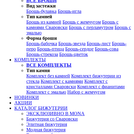
ВСЕ БРОШИ
Вид застежки
Брошь-булавка
Брошь-игла
Тип камней
Брошь из камней
Брошь с жемчугом
Брошь с
камнями Сваровски
Брошь с перламутром
Брошь с
эмалью
Форма броши
Брошь-бабочка
Брошь-звезда
Брошь-лист
Брошь-
перо
Брошь-птица
Брошь-сердце
Брошь-сова
Брошь-стрекоза
Брошь-цветок
КОМПЛЕКТЫ
ВСЕ КОМПЛЕКТЫ
Тип камня
Комплект без камней
Комплект бижутерии из
стекла
Комплект с камнями
Комплект с
кристаллами Сваровски
Комплект с фианитами
Комплект с эмалью
Набор с жемчугом
НОВИНКИ
АКЦИИ
КАТАЛОГ БИЖУТЕРИИ
ЭКСКЛЮЗИВНО В MONA
Бижутерия со Сваровски
Элитная бижутерия
Модная бижутерия