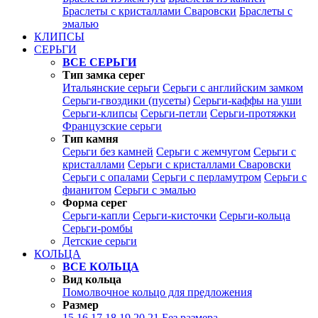
Браслеты с кристаллами Сваровски
Браслеты с
эмалью
КЛИПСЫ
СЕРЬГИ
ВСЕ СЕРЬГИ
Тип замка серег
Итальянские серьги
Серьги с английским замком
Серьги-гвоздики (пусеты)
Серьги-каффы на уши
Серьги-клипсы
Серьги-петли
Серьги-протяжки
Французские серьги
Тип камня
Серьги без камней
Серьги с жемчугом
Серьги с
кристаллами
Серьги с кристаллами Сваровски
Серьги с опалами
Серьги с перламутром
Серьги с
фианитом
Серьги с эмалью
Форма серег
Серьги-капли
Серьги-кисточки
Серьги-кольца
Серьги-ромбы
Детские серьги
КОЛЬЦА
ВСЕ КОЛЬЦА
Вид кольца
Помолвочное кольцо для предложения
Размер
15
16
17
18
19
20
21
Без размера