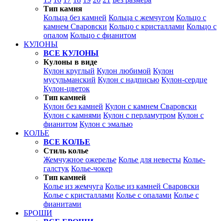
Тип камня
Кольца без камней
Кольца с жемчугом
Кольцо с
камнем Сваровски
Кольцо с кристаллами
Кольцо с
опалом
Кольцо с фианитом
КУЛОНЫ
ВСЕ КУЛОНЫ
Кулоны в виде
Кулон круглый
Кулон любимой
Кулон
мусульманский
Кулон с надписью
Кулон-сердце
Кулон-цветок
Тип камней
Кулон без камней
Кулон с камнем Сваровски
Кулон с камнями
Кулон с перламутром
Кулон с
фианитом
Кулон с эмалью
КОЛЬЕ
ВСЕ КОЛЬЕ
Стиль колье
Жемчужное ожерелье
Колье для невесты
Колье-
галстук
Колье-чокер
Тип камней
Колье из жемчуга
Колье из камней Сваровски
Колье с кристаллами
Колье с опалами
Колье с
фианитами
БРОШИ