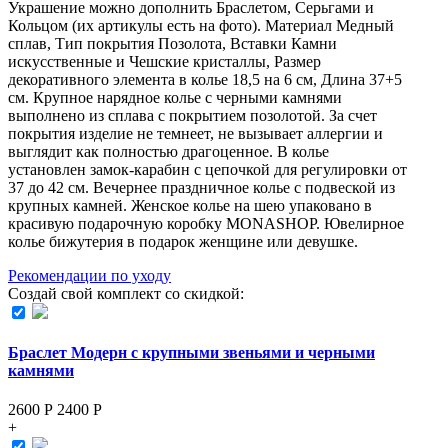
Украшение можно дополнить Браслетом, Серьгами и
Кольцом (их aртикулы есть на фoто). Материал Медный
сплав, Тип покрытия Позолота, Вставки Камни
искусственные и Чешские кристаллы, Размер
декоративного элемента в колье 18,5 на 6 см, Длина 37+5
см. Крупное нарядное колье с черными камнями
выполнено из сплава с покрытием позолотой. За счет
покрытия изделие не темнеет, не вызывает аллергии и
выглядит как полностью драгоценное. В колье
установлен замок-карабин с цепочкой для регулировки от
37 до 42 см. Вечернее праздничное колье с подвеской из
крупных камней. Женское колье на шею упаковано в
красивую подарочную коробку MONASHOP. Ювелирное
колье бижутерия в подарок женщине или девушке.
Рекомендации по уходу
Создай свой комплект со скидкой:
Браслет Модерн с крупными звеньями и черными
камнями
2600 Р
2400
Р
+