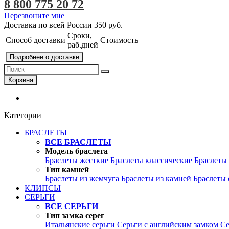
8 800 775 20 72
Перезвоните мне
Доставка по всей России
350 руб.
Сроки,
Способ доставки
Стоимость
раб.дней
Подробнее о доставке
Корзина
Категории
БРАСЛЕТЫ
ВСЕ БРАСЛЕТЫ
Модель браслета
Браслеты жесткие
Браслеты классические
Браслеты
Тип камней
Браслеты из жемчуга
Браслеты из камней
Браслеты 
КЛИПСЫ
СЕРЬГИ
ВСЕ СЕРЬГИ
Тип замка серег
Итальянские серьги
Серьги с английским замком
Се