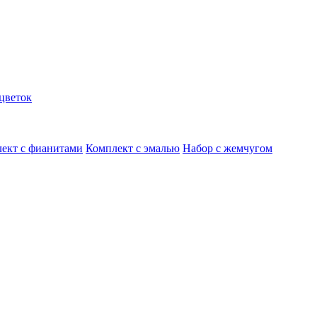
цветок
ект с фианитами
Комплект с эмалью
Набор с жемчугом