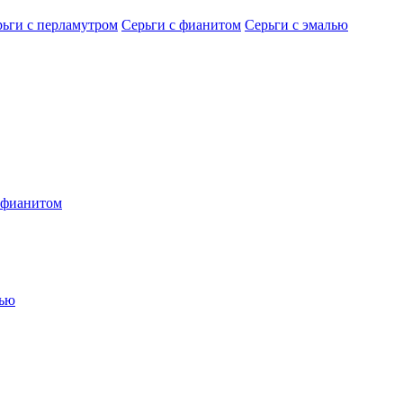
рьги с перламутром
Серьги с фианитом
Серьги с эмалью
 фианитом
лью