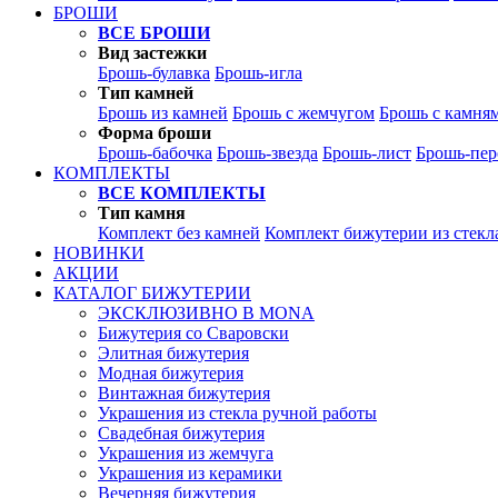
БРОШИ
ВСЕ БРОШИ
Вид застежки
Брошь-булавка
Брошь-игла
Тип камней
Брошь из камней
Брошь с жемчугом
Брошь с камня
Форма броши
Брошь-бабочка
Брошь-звезда
Брошь-лист
Брошь-пер
КОМПЛЕКТЫ
ВСЕ КОМПЛЕКТЫ
Тип камня
Комплект без камней
Комплект бижутерии из стекл
НОВИНКИ
АКЦИИ
КАТАЛОГ БИЖУТЕРИИ
ЭКСКЛЮЗИВНО В MONA
Бижутерия со Сваровски
Элитная бижутерия
Модная бижутерия
Винтажная бижутерия
Украшения из стекла ручной работы
Свадебная бижутерия
Украшения из жемчуга
Украшения из керамики
Вечерняя бижутерия