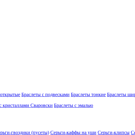
 открытые
Браслеты с подвесками
Браслеты тонкие
Браслеты ши
с кристаллами Сваровски
Браслеты с эмалью
рьги-гвоздики (пусеты)
Серьги-каффы на уши
Серьги-клипсы
С