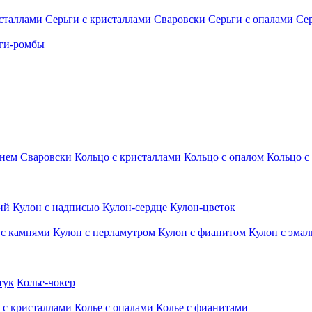
исталлами
Серьги с кристаллами Сваровски
Серьги с опалами
Се
ги-ромбы
мнем Сваровски
Кольцо с кристаллами
Кольцо с опалом
Кольцо с
ий
Кулон с надписью
Кулон-сердце
Кулон-цветок
 с камнями
Кулон с перламутром
Кулон с фианитом
Кулон с эма
тук
Колье-чокер
 с кристаллами
Колье с опалами
Колье с фианитами