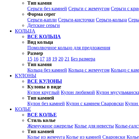
Тип камня
Серьги без камней
Серьги с жемчугом
Серьги с кр
Форма серег
Серьги-капли
Серьги-кисточки
Серьги-кольца
Серь
Детские серьги
КОЛЬЦА
ВСЕ КОЛЬЦА
Вид кольца
Помолвочное кольцо для предложения
Размер
15
16
17
18
19
20
21
Без размера
Тип камня
Кольца без камней
Кольца с жемчугом
Кольцо с ка
КУЛОНЫ
ВСЕ КУЛОНЫ
Кулоны в виде
Кулон круглый
Кулон любимой
Кулон мусульманск
Тип камней
Кулон без камней
Кулон с камнем Сваровски
Кулон
КОЛЬЕ
ВСЕ КОЛЬЕ
Стиль колье
Жемчужное ожерелье
Колье для невесты
Колье-галс
Тип камней
Колье из жемчуга
Колье из камней Сваровски
Колье