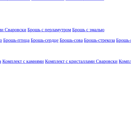
ми Сваровски
Брошь с перламутром
Брошь с эмалью
о
Брошь-птица
Брошь-сердце
Брошь-сова
Брошь-стрекоза
Брошь-
а
Комплект с камнями
Комплект с кристаллами Сваровски
Компл