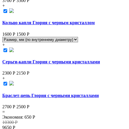
3700 Р
3500
Р
+
Кольцо капля Глория с черным кристаллом
1600 Р
1500
Р
+
Серьги-капли Глория с черными кристаллами
2300 Р
2150
Р
+
Браслет-цепь Глория с черными кристаллами
2700 Р
2500
Р
=
Экономия
:
650
Р
10300
Р
9650
Р