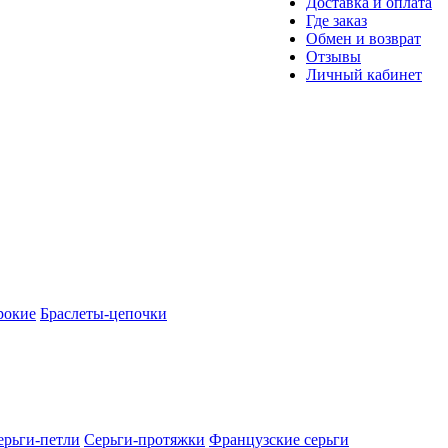
Доставка и оплата
Где заказ
Обмен и возврат
Отзывы
Личный кабинет
рокие
Браслеты-цепочки
ерьги-петли
Серьги-протяжки
Французские серьги