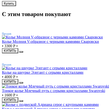
Купить
С этим товаром покупают
ХИТ
Продаж
Колье Молния V-образное с черными камнями Сваровски
•
3300 Р
•
КУПИТЬ
ХИТ
Продаж
Колье на шнурке Элегант с серыми кристаллами
•
4000 Р
•
КУПИТЬ
Тонкое колье Млечный путь с серыми кристаллами Swarovski
•
1600 Р
•
КУПИТЬ
Колье с подвеской Адриана серое с крупными камнями