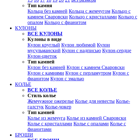
Тип камня
Кольца без камней
Кольца с жемчугом
Кольцо с
камнем Сваровски
Кольцо с кристаллами
Кольцо с
опалом
Кольцо с фианитом
КУЛОНЫ
ВСЕ КУЛОНЫ
Кулоны в виде
Кулон круглый
Кулон любимой
Кулон
мусульманский
Кулон с надписью
Кулон-сердце
Кулон-цветок
Тип камней
Кулон без камней
Кулон с камнем Сваровски
Кулон с камнями
Кулон с перламутром
Кулон с
фианитом
Кулон с эмалью
КОЛЬЕ
ВСЕ КОЛЬЕ
Стиль колье
Жемчужное ожерелье
Колье для невесты
Колье-
галстук
Колье-чокер
Тип камней
Колье из жемчуга
Колье из камней Сваровски
Колье с кристаллами
Колье с опалами
Колье с
фианитами
БРОШИ