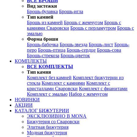
ВСЕ БРОШИ
Вид застежки
Брошь-булавка
Брошь-игла
Тип камней
Брошь из камней
Брошь с жемчугом
Брошь с
камнями Сваровски
Брошь с перламутром
Брошь с
эмалью
Форма броши
Брошь-бабочка
Брошь-звезда
Брошь-лист
Брошь-
перо
Брошь-птица
Брошь-сердце
Брошь-сова
Брошь-стрекоза
Брошь-цветок
КОМПЛЕКТЫ
ВСЕ КОМПЛЕКТЫ
Тип камня
Комплект без камней
Комплект бижутерии из
стекла
Комплект с камнями
Комплект с
кристаллами Сваровски
Комплект с фианитами
Комплект с эмалью
Набор с жемчугом
НОВИНКИ
АКЦИИ
КАТАЛОГ БИЖУТЕРИИ
ЭКСКЛЮЗИВНО В MONA
Бижутерия со Сваровски
Элитная бижутерия
Модная бижутерия