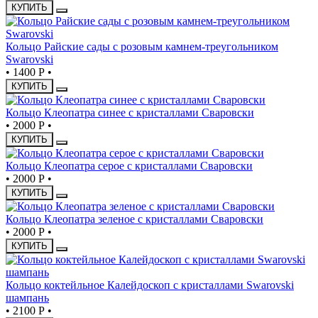
КУПИТЬ
Кольцо Райские сады с розовым камнем-треугольником
Swarovski
•
1400 Р
•
КУПИТЬ
Кольцо Клеопатра синее с кристаллами Сваровски
•
2000 Р
•
КУПИТЬ
Кольцо Клеопатра серое с кристаллами Сваровски
•
2000 Р
•
КУПИТЬ
Кольцо Клеопатра зеленое с кристаллами Сваровски
•
2000 Р
•
КУПИТЬ
Кольцо коктейльное Калейдоскоп с кристаллами Swarovski
шампань
•
2100 Р
•