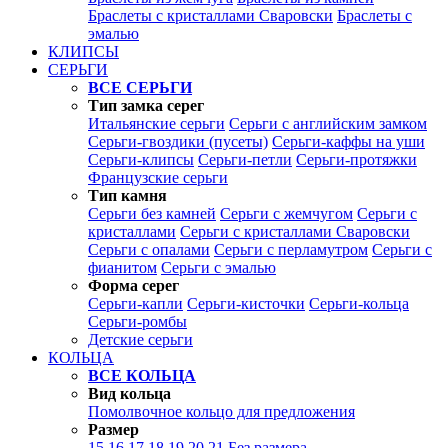
Браслеты с кристаллами Сваровски
Браслеты с
эмалью
КЛИПСЫ
СЕРЬГИ
ВСЕ СЕРЬГИ
Тип замка серег
Итальянские серьги
Серьги с английским замком
Серьги-гвоздики (пусеты)
Серьги-каффы на уши
Серьги-клипсы
Серьги-петли
Серьги-протяжки
Французские серьги
Тип камня
Серьги без камней
Серьги с жемчугом
Серьги с
кристаллами
Серьги с кристаллами Сваровски
Серьги с опалами
Серьги с перламутром
Серьги с
фианитом
Серьги с эмалью
Форма серег
Серьги-капли
Серьги-кисточки
Серьги-кольца
Серьги-ромбы
Детские серьги
КОЛЬЦА
ВСЕ КОЛЬЦА
Вид кольца
Помолвочное кольцо для предложения
Размер
15
16
17
18
19
20
21
Без размера