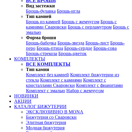
ВСЕ БРОШИ
Вид застежки
Брошь-булавка
Брошь-игла
Тип камней
Брошь из камней
Брошь с жемчугом
Брошь с
камнями Сваровски
Брошь с перламутром
Брошь с
эмалью
Форма броши
Брошь-бабочка
Брошь-звезда
Брошь-лист
Брошь-
перо
Брошь-птица
Брошь-сердце
Брошь-сова
Брошь-стрекоза
Брошь-цветок
КОМПЛЕКТЫ
ВСЕ КОМПЛЕКТЫ
Тип камня
Комплект без камней
Комплект бижутерии из
стекла
Комплект с камнями
Комплект с
кристаллами Сваровски
Комплект с фианитами
Комплект с эмалью
Набор с жемчугом
НОВИНКИ
АКЦИИ
КАТАЛОГ БИЖУТЕРИИ
ЭКСКЛЮЗИВНО В MONA
Бижутерия со Сваровски
Элитная бижутерия
Модная бижутерия