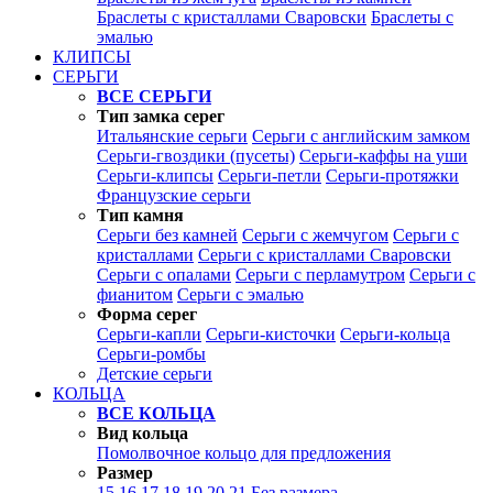
Браслеты с кристаллами Сваровски
Браслеты с
эмалью
КЛИПСЫ
СЕРЬГИ
ВСЕ СЕРЬГИ
Тип замка серег
Итальянские серьги
Серьги с английским замком
Серьги-гвоздики (пусеты)
Серьги-каффы на уши
Серьги-клипсы
Серьги-петли
Серьги-протяжки
Французские серьги
Тип камня
Серьги без камней
Серьги с жемчугом
Серьги с
кристаллами
Серьги с кристаллами Сваровски
Серьги с опалами
Серьги с перламутром
Серьги с
фианитом
Серьги с эмалью
Форма серег
Серьги-капли
Серьги-кисточки
Серьги-кольца
Серьги-ромбы
Детские серьги
КОЛЬЦА
ВСЕ КОЛЬЦА
Вид кольца
Помолвочное кольцо для предложения
Размер
15
16
17
18
19
20
21
Без размера