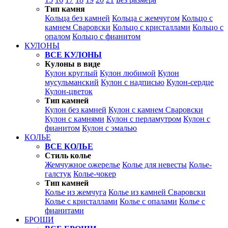
Тип камня
Кольца без камней
Кольца с жемчугом
Кольцо с
камнем Сваровски
Кольцо с кристаллами
Кольцо с
опалом
Кольцо с фианитом
КУЛОНЫ
ВСЕ КУЛОНЫ
Кулоны в виде
Кулон круглый
Кулон любимой
Кулон
мусульманский
Кулон с надписью
Кулон-сердце
Кулон-цветок
Тип камней
Кулон без камней
Кулон с камнем Сваровски
Кулон с камнями
Кулон с перламутром
Кулон с
фианитом
Кулон с эмалью
КОЛЬЕ
ВСЕ КОЛЬЕ
Стиль колье
Жемчужное ожерелье
Колье для невесты
Колье-
галстук
Колье-чокер
Тип камней
Колье из жемчуга
Колье из камней Сваровски
Колье с кристаллами
Колье с опалами
Колье с
фианитами
БРОШИ