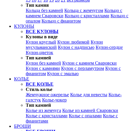
Тип камня
Кольца без камней
Кольца с жемчугом
Кольцо с
камнем Сваровски
Кольцо с кристаллами
Кольцо с
опалом
Кольцо с фианитом
КУЛОНЫ
ВСЕ КУЛОНЫ
Кулоны в виде
Кулон круглый
Кулон любимой
Кулон
мусульманский
Кулон с надписью
Кулон-сердце
Кулон-цветок
Тип камней
Кулон без камней
Кулон с камнем Сваровски
Кулон с камнями
Кулон с перламутром
Кулон с
фианитом
Кулон с эмалью
КОЛЬЕ
ВСЕ КОЛЬЕ
Стиль колье
Жемчужное ожерелье
Колье для невесты
Колье-
галстук
Колье-чокер
Тип камней
Колье из жемчуга
Колье из камней Сваровски
Колье с кристаллами
Колье с опалами
Колье с
фианитами
БРОШИ