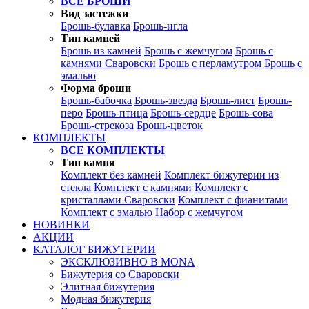
ВСЕ БРОШИ
Вид застежки
Брошь-булавка
Брошь-игла
Тип камней
Брошь из камней
Брошь с жемчугом
Брошь с
камнями Сваровски
Брошь с перламутром
Брошь с
эмалью
Форма броши
Брошь-бабочка
Брошь-звезда
Брошь-лист
Брошь-
перо
Брошь-птица
Брошь-сердце
Брошь-сова
Брошь-стрекоза
Брошь-цветок
КОМПЛЕКТЫ
ВСЕ КОМПЛЕКТЫ
Тип камня
Комплект без камней
Комплект бижутерии из
стекла
Комплект с камнями
Комплект с
кристаллами Сваровски
Комплект с фианитами
Комплект с эмалью
Набор с жемчугом
НОВИНКИ
АКЦИИ
КАТАЛОГ БИЖУТЕРИИ
ЭКСКЛЮЗИВНО В MONA
Бижутерия со Сваровски
Элитная бижутерия
Модная бижутерия