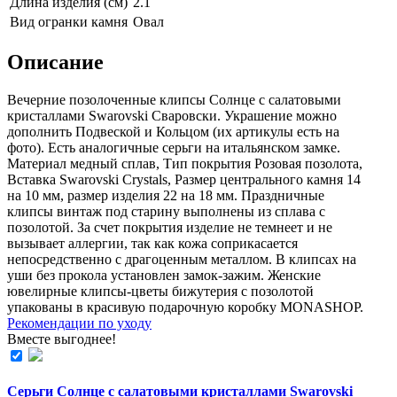
Длина изделия (см)
2.1
Вид огранки камня
Овал
Описание
Вечерние позолоченные клипсы Солнце с салатовыми
кристаллами Swarovski Сваровски. Украшение можно
дополнить Подвеской и Кольцом (их aртикулы есть на
фoто). Есть аналогичные серьги на итальянском замке.
Материал медный сплав, Тип покрытия Розовая позолота,
Вставка Swarovski Crystals, Размер центрального камня 14
на 10 мм, размер изделия 22 на 18 мм. Праздничные
клипсы винтаж под старину выполнены из сплава с
позолотой. За счет покрытия изделие не темнеет и не
вызывает аллергии, так как кожа соприкасается
непосредственно с драгоценным металлом. В клипсах на
уши без прокола установлен замок-зажим. Женские
ювелирные клипсы-цветы бижутерия с позолотой
упакованы в красивую подарочную коробку MONASHOP.
Рекомендации по уходу
Вместе выгоднее!
Серьги Солнце с салатовыми кристаллами Swarovski