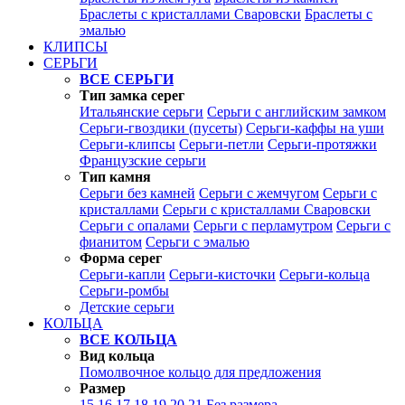
Браслеты с кристаллами Сваровски
Браслеты с
эмалью
КЛИПСЫ
СЕРЬГИ
ВСЕ СЕРЬГИ
Тип замка серег
Итальянские серьги
Серьги с английским замком
Серьги-гвоздики (пусеты)
Серьги-каффы на уши
Серьги-клипсы
Серьги-петли
Серьги-протяжки
Французские серьги
Тип камня
Серьги без камней
Серьги с жемчугом
Серьги с
кристаллами
Серьги с кристаллами Сваровски
Серьги с опалами
Серьги с перламутром
Серьги с
фианитом
Серьги с эмалью
Форма серег
Серьги-капли
Серьги-кисточки
Серьги-кольца
Серьги-ромбы
Детские серьги
КОЛЬЦА
ВСЕ КОЛЬЦА
Вид кольца
Помолвочное кольцо для предложения
Размер
15
16
17
18
19
20
21
Без размера