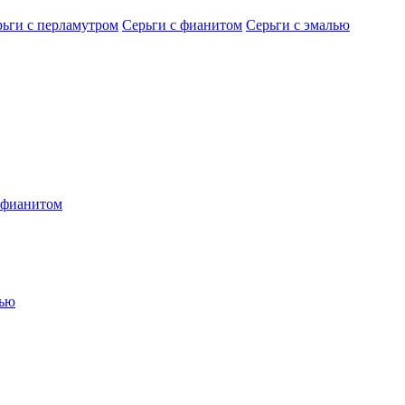
рьги с перламутром
Серьги с фианитом
Серьги с эмалью
 фианитом
лью