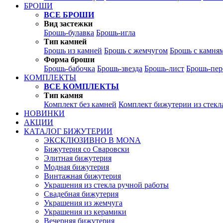
БРОШИ
ВСЕ БРОШИ
Вид застежки
Брошь-булавка
Брошь-игла
Тип камней
Брошь из камней
Брошь с жемчугом
Брошь с камня
Форма броши
Брошь-бабочка
Брошь-звезда
Брошь-лист
Брошь-пер
КОМПЛЕКТЫ
ВСЕ КОМПЛЕКТЫ
Тип камня
Комплект без камней
Комплект бижутерии из стекл
НОВИНКИ
АКЦИИ
КАТАЛОГ БИЖУТЕРИИ
ЭКСКЛЮЗИВНО В MONA
Бижутерия со Сваровски
Элитная бижутерия
Модная бижутерия
Винтажная бижутерия
Украшения из стекла ручной работы
Свадебная бижутерия
Украшения из жемчуга
Украшения из керамики
Вечерняя бижутерия