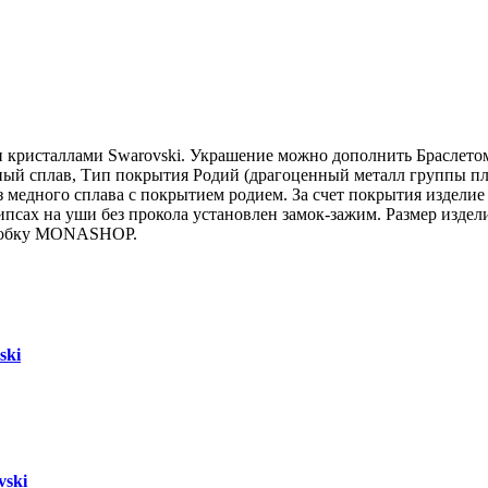
кристаллами Swarovski. Украшение можно дополнить Браслетом и
ный сплав, Тип покрытия Родий (драгоценный металл группы пла
едного сплава с покрытием родием. За счет покрытия изделие н
псах на уши без прокола установлен замок-зажим. Размер издел
оробку MONASHOP.
ski
vski