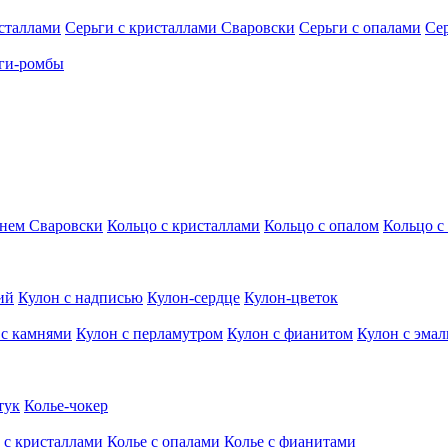
исталлами
Серьги с кристаллами Сваровски
Серьги с опалами
Се
ги-ромбы
мнем Сваровски
Кольцо с кристаллами
Кольцо с опалом
Кольцо с
ий
Кулон с надписью
Кулон-сердце
Кулон-цветок
 с камнями
Кулон с перламутром
Кулон с фианитом
Кулон с эма
тук
Колье-чокер
 с кристаллами
Колье с опалами
Колье с фианитами