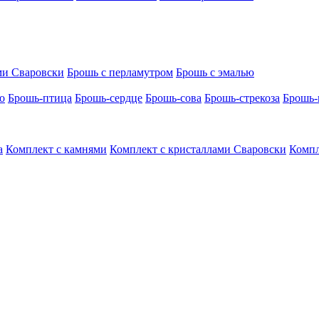
ми Сваровски
Брошь с перламутром
Брошь с эмалью
о
Брошь-птица
Брошь-сердце
Брошь-сова
Брошь-стрекоза
Брошь-
а
Комплект с камнями
Комплект с кристаллами Сваровски
Компл