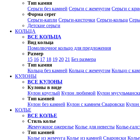
Тип камня
Серьги без камней
Серьги с жемчугом
Серьги с кр
Форма серег
Серьги-капли
Серьги-кисточки
Серьги-кольца
Серь
Детские серьги
КОЛЬЦА
ВСЕ КОЛЬЦА
Вид кольца
Помолвочное кольцо для предложения
Размер
15
16
17
18
19
20
21
Без размера
Тип камня
Кольца без камней
Кольца с жемчугом
Кольцо с ка
КУЛОНЫ
ВСЕ КУЛОНЫ
Кулоны в виде
Кулон круглый
Кулон любимой
Кулон мусульманск
Тип камней
Кулон без камней
Кулон с камнем Сваровски
Кулон
КОЛЬЕ
ВСЕ КОЛЬЕ
Стиль колье
Жемчужное ожерелье
Колье для невесты
Колье-галс
Тип камней
Колье из жемчуга
Колье из камней Сваровски
Колье