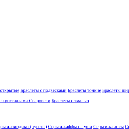
 открытые
Браслеты с подвесками
Браслеты тонкие
Браслеты ши
с кристаллами Сваровски
Браслеты с эмалью
рьги-гвоздики (пусеты)
Серьги-каффы на уши
Серьги-клипсы
С