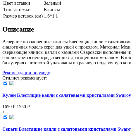
Цвет вставки
Зеленый
Тип застежки
Клипсы
Размер вставок (см)
1,6*1,1
Описание
Вечерние позолоченные клипсы Блестящие капли с салатовыми 
аналогичная модель серег для ушей с проколом. Материал Мед
сверкающие клипсы-капли с камнями Сваровски выполнены из м
соприкасается непосредственно с драгоценным металлом. В кли
бижутерия с позолотой упакованы в красивую подарочную к
Рекомендации по уходу
Стилист рекомендует:
Кулон Блестящие капли с салатовыми кристаллами Swarov
1650 Р
1550
Р
+
Серьги Блестящие капли с салатовыми кристаллами Swaro