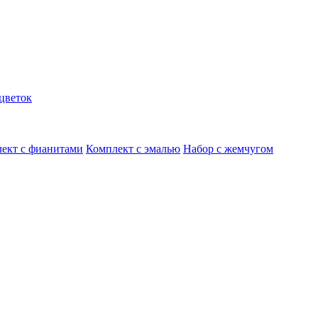
цветок
ект с фианитами
Комплект с эмалью
Набор с жемчугом