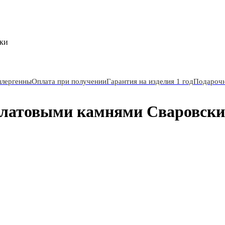
ски
ллергенны
Оплата при получении
Гарантия на изделия 1 год
Подарочн
алатовыми камнями Сваровски