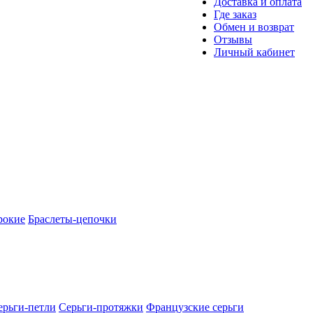
Доставка и оплата
Где заказ
Обмен и возврат
Отзывы
Личный кабинет
рокие
Браслеты-цепочки
ерьги-петли
Серьги-протяжки
Французские серьги