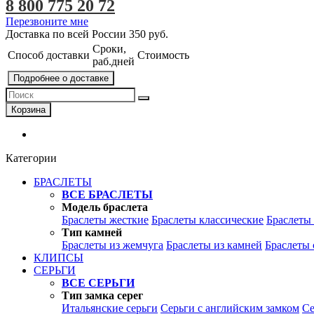
8 800 775 20 72
Перезвоните мне
Доставка по всей России
350 руб.
Сроки,
Способ доставки
Стоимость
раб.дней
Подробнее о доставке
Корзина
Категории
БРАСЛЕТЫ
ВСЕ БРАСЛЕТЫ
Модель браслета
Браслеты жесткие
Браслеты классические
Браслеты
Тип камней
Браслеты из жемчуга
Браслеты из камней
Браслеты 
КЛИПСЫ
СЕРЬГИ
ВСЕ СЕРЬГИ
Тип замка серег
Итальянские серьги
Серьги с английским замком
Се