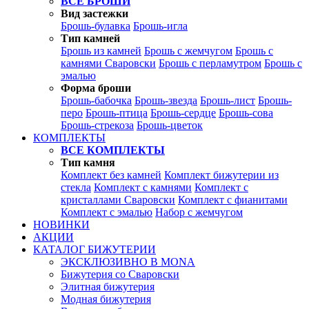
ВСЕ БРОШИ
Вид застежки
Брошь-булавка
Брошь-игла
Тип камней
Брошь из камней
Брошь с жемчугом
Брошь с
камнями Сваровски
Брошь с перламутром
Брошь с
эмалью
Форма броши
Брошь-бабочка
Брошь-звезда
Брошь-лист
Брошь-
перо
Брошь-птица
Брошь-сердце
Брошь-сова
Брошь-стрекоза
Брошь-цветок
КОМПЛЕКТЫ
ВСЕ КОМПЛЕКТЫ
Тип камня
Комплект без камней
Комплект бижутерии из
стекла
Комплект с камнями
Комплект с
кристаллами Сваровски
Комплект с фианитами
Комплект с эмалью
Набор с жемчугом
НОВИНКИ
АКЦИИ
КАТАЛОГ БИЖУТЕРИИ
ЭКСКЛЮЗИВНО В MONA
Бижутерия со Сваровски
Элитная бижутерия
Модная бижутерия