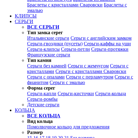
Браслеты с кристаллами Сваровски
Браслеты с
эмалью
КЛИПСЫ
СЕРЬГИ
ВСЕ СЕРЬГИ
Тип замка серег
Итальянские серьги
Серьги с английским замком
Серьги-гвоздики (пусеты)
Серьги-каффы на уши
Серьги-клипсы
Серьги-петли
Серьги-протяжки
Французские серьги
Тип камня
Серьги без камней
Серьги с жемчугом
Серьги с
кристаллами
Серьги с кристаллами Сваровски
Серьги с опалами
Серьги с перламутром
Серьги с
фианитом
Серьги с эмалью
Форма серег
Серьги-капли
Серьги-кисточки
Серьги-кольца
Серьги-ромбы
Детские серьги
КОЛЬЦА
ВСЕ КОЛЬЦА
Вид кольца
Помолвочное кольцо для предложения
Размер
15
16
17
18
19
20
21
Без размера