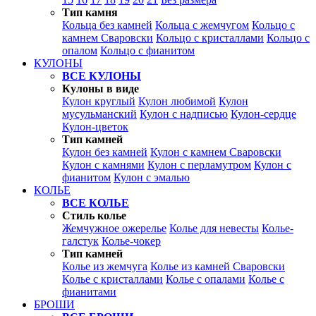
Тип камня
Кольца без камней
Кольца с жемчугом
Кольцо с
камнем Сваровски
Кольцо с кристаллами
Кольцо с
опалом
Кольцо с фианитом
КУЛОНЫ
ВСЕ КУЛОНЫ
Кулоны в виде
Кулон круглый
Кулон любимой
Кулон
мусульманский
Кулон с надписью
Кулон-сердце
Кулон-цветок
Тип камней
Кулон без камней
Кулон с камнем Сваровски
Кулон с камнями
Кулон с перламутром
Кулон с
фианитом
Кулон с эмалью
КОЛЬЕ
ВСЕ КОЛЬЕ
Стиль колье
Жемчужное ожерелье
Колье для невесты
Колье-
галстук
Колье-чокер
Тип камней
Колье из жемчуга
Колье из камней Сваровски
Колье с кристаллами
Колье с опалами
Колье с
фианитами
БРОШИ