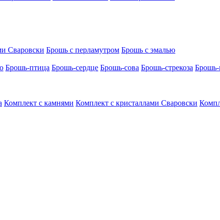
ми Сваровски
Брошь с перламутром
Брошь с эмалью
о
Брошь-птица
Брошь-сердце
Брошь-сова
Брошь-стрекоза
Брошь-
а
Комплект с камнями
Комплект с кристаллами Сваровски
Компл