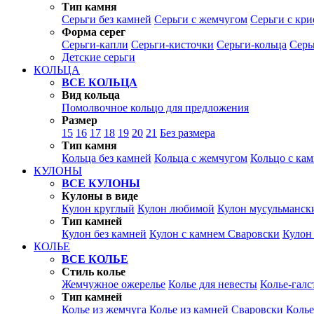
Тип камня
Серьги без камней
Серьги с жемчугом
Серьги с кр
Форма серег
Серьги-капли
Серьги-кисточки
Серьги-кольца
Серь
Детские серьги
КОЛЬЦА
ВСЕ КОЛЬЦА
Вид кольца
Помолвочное кольцо для предложения
Размер
15
16
17
18
19
20
21
Без размера
Тип камня
Кольца без камней
Кольца с жемчугом
Кольцо с ка
КУЛОНЫ
ВСЕ КУЛОНЫ
Кулоны в виде
Кулон круглый
Кулон любимой
Кулон мусульманск
Тип камней
Кулон без камней
Кулон с камнем Сваровски
Кулон
КОЛЬЕ
ВСЕ КОЛЬЕ
Стиль колье
Жемчужное ожерелье
Колье для невесты
Колье-галс
Тип камней
Колье из жемчуга
Колье из камней Сваровски
Колье