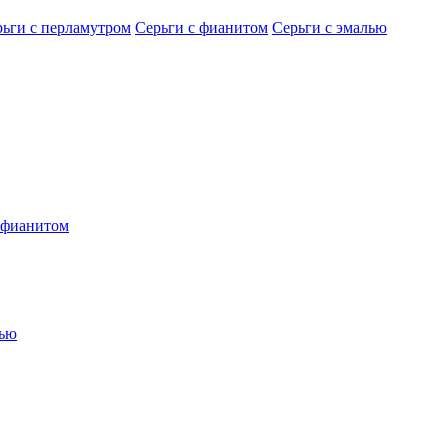
рьги с перламутром
Серьги с фианитом
Серьги с эмалью
 фианитом
лью