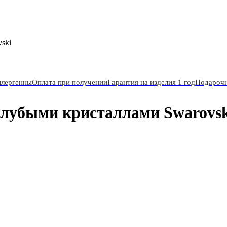
ski
ллергенны
Оплата при получении
Гарантия на изделия 1 год
Подарочн
олубыми кристаллами Swarovsk