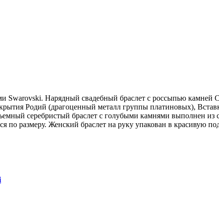
ми Swarovski. Нарядный свадебный браслет с россыпью камней
ытия Родий (драгоценный металл группы платиновых), Вставка S
Разъемный серебристый браслет с голубыми камнями выполнен из 
ется по размеру. Женский браслет на руку упакован в красиву
i