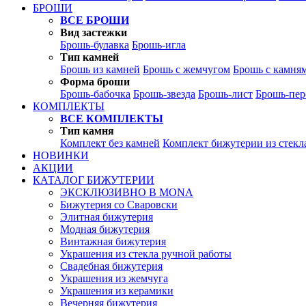
БРОШИ
ВСЕ БРОШИ
Вид застежки
Брошь-булавка
Брошь-игла
Тип камней
Брошь из камней
Брошь с жемчугом
Брошь с камня
Форма броши
Брошь-бабочка
Брошь-звезда
Брошь-лист
Брошь-пер
КОМПЛЕКТЫ
ВСЕ КОМПЛЕКТЫ
Тип камня
Комплект без камней
Комплект бижутерии из стекл
НОВИНКИ
АКЦИИ
КАТАЛОГ БИЖУТЕРИИ
ЭКСКЛЮЗИВНО В MONA
Бижутерия со Сваровски
Элитная бижутерия
Модная бижутерия
Винтажная бижутерия
Украшения из стекла ручной работы
Свадебная бижутерия
Украшения из жемчуга
Украшения из керамики
Вечерняя бижутерия