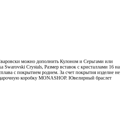
 Сваровски можно дополнить Кулоном и Серьгами или
warovski Crystals, Размер вставок с кристаллами 16 на
сплава с покрытием родием. За счет покрытия изделие не
ю подарочную коробку MONASHOP. Ювелирный браслет