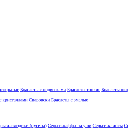
 открытые
Браслеты с подвесками
Браслеты тонкие
Браслеты ши
с кристаллами Сваровски
Браслеты с эмалью
рьги-гвоздики (пусеты)
Серьги-каффы на уши
Серьги-клипсы
С