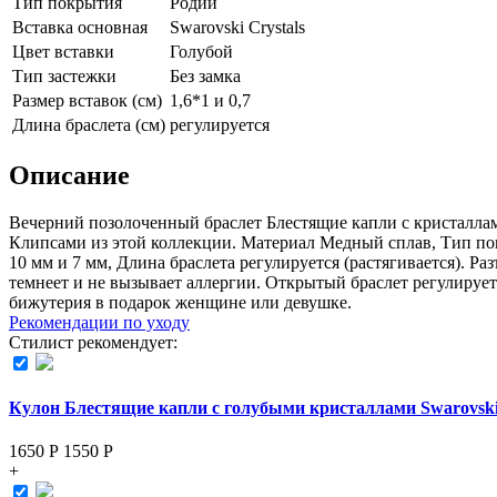
Тип покрытия
Родий
Вставка основная
Swarovski Crystals
Цвет вставки
Голубой
Тип застежки
Без замка
Размер вставок (см)
1,6*1 и 0,7
Длина браслета (см)
регулируется
Описание
Вечерний позолоченный браслет Блестящие капли с кристалла
Клипсами из этой коллекции. Материал Медный сплав, Тип покр
10 мм и 7 мм, Длина браслета регулируется (растягивается). 
темнеет и не вызывает аллергии. Открытый браслет регулиру
бижутерия в подарок женщине или девушке.
Рекомендации по уходу
Стилист рекомендует:
Кулон Блестящие капли с голубыми кристаллами Swarovsk
1650 Р
1550
Р
+