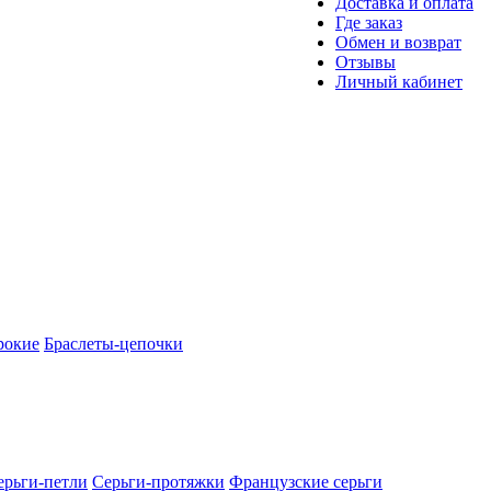
Доставка и оплата
Где заказ
Обмен и возврат
Отзывы
Личный кабинет
рокие
Браслеты-цепочки
ерьги-петли
Серьги-протяжки
Французские серьги