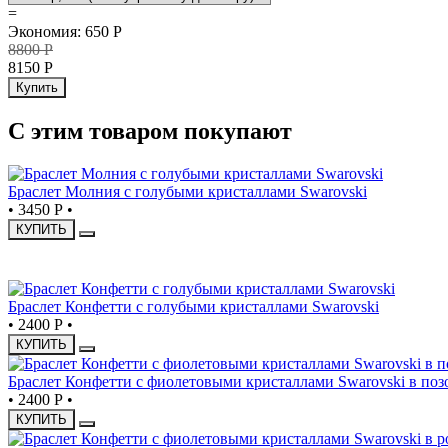
=
Экономия
:
650
Р
8800
Р
8150
Р
Купить
С этим товаром покупают
Браслет Молния с голубыми кристаллами Swarovski
•
3450 Р
•
КУПИТЬ
НОВИНКА
Браслет Конфетти с голубыми кристаллами Swarovski
•
2400 Р
•
КУПИТЬ
Браслет Конфетти с фиолетовыми кристаллами Swarovski в поз
•
2400 Р
•
КУПИТЬ