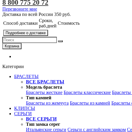
8 800 775 20 72
Перезвоните мне
Доставка по всей России
350 руб.
Сроки,
Способ доставки
Стоимость
раб.дней
Подробнее о доставке
Корзина
Категории
БРАСЛЕТЫ
ВСЕ БРАСЛЕТЫ
Модель браслета
Браслеты жесткие
Браслеты классические
Браслеты
Тип камней
Браслеты из жемчуга
Браслеты из камней
Браслеты 
КЛИПСЫ
СЕРЬГИ
ВСЕ СЕРЬГИ
Тип замка серег
Итальянские серьги
Серьги с английским замком
Се