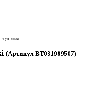
ая упаковка
i
(Артикул BT031989507)