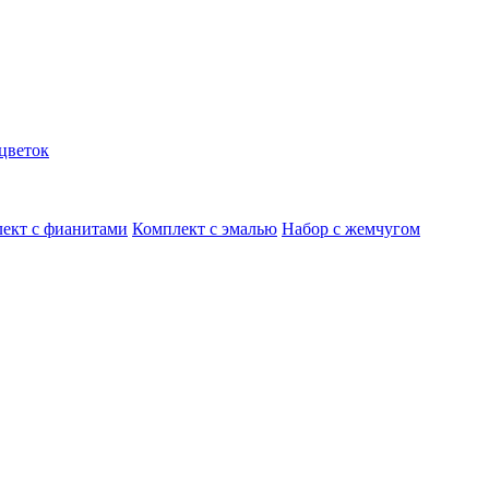
цветок
ект с фианитами
Комплект с эмалью
Набор с жемчугом