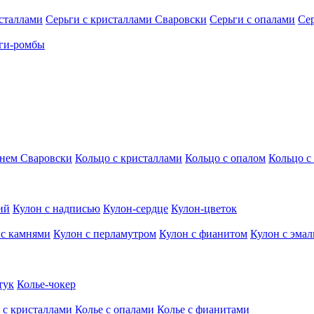
исталлами
Серьги с кристаллами Сваровски
Серьги с опалами
Се
ги-ромбы
мнем Сваровски
Кольцо с кристаллами
Кольцо с опалом
Кольцо с
ий
Кулон с надписью
Кулон-сердце
Кулон-цветок
 с камнями
Кулон с перламутром
Кулон с фианитом
Кулон с эма
тук
Колье-чокер
 с кристаллами
Колье с опалами
Колье с фианитами