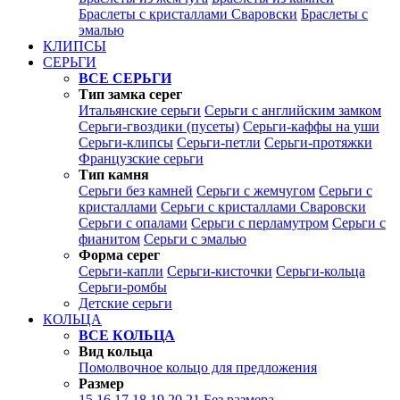
Браслеты с кристаллами Сваровски
Браслеты с
эмалью
КЛИПСЫ
СЕРЬГИ
ВСЕ СЕРЬГИ
Тип замка серег
Итальянские серьги
Серьги с английским замком
Серьги-гвоздики (пусеты)
Серьги-каффы на уши
Серьги-клипсы
Серьги-петли
Серьги-протяжки
Французские серьги
Тип камня
Серьги без камней
Серьги с жемчугом
Серьги с
кристаллами
Серьги с кристаллами Сваровски
Серьги с опалами
Серьги с перламутром
Серьги с
фианитом
Серьги с эмалью
Форма серег
Серьги-капли
Серьги-кисточки
Серьги-кольца
Серьги-ромбы
Детские серьги
КОЛЬЦА
ВСЕ КОЛЬЦА
Вид кольца
Помолвочное кольцо для предложения
Размер
15
16
17
18
19
20
21
Без размера