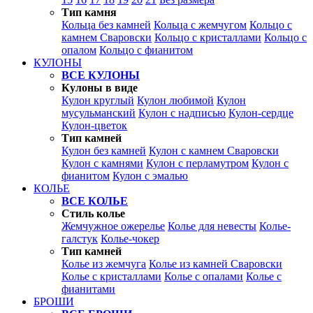
Тип камня
Кольца без камней
Кольца с жемчугом
Кольцо с
камнем Сваровски
Кольцо с кристаллами
Кольцо с
опалом
Кольцо с фианитом
КУЛОНЫ
ВСЕ КУЛОНЫ
Кулоны в виде
Кулон круглый
Кулон любимой
Кулон
мусульманский
Кулон с надписью
Кулон-сердце
Кулон-цветок
Тип камней
Кулон без камней
Кулон с камнем Сваровски
Кулон с камнями
Кулон с перламутром
Кулон с
фианитом
Кулон с эмалью
КОЛЬЕ
ВСЕ КОЛЬЕ
Стиль колье
Жемчужное ожерелье
Колье для невесты
Колье-
галстук
Колье-чокер
Тип камней
Колье из жемчуга
Колье из камней Сваровски
Колье с кристаллами
Колье с опалами
Колье с
фианитами
БРОШИ