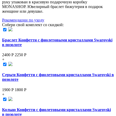
руку упакован в красивую подарочную коробку
MONASHOP. Ювелирный браслет бижутерия в подарок
женщине или девушке.
Рекомендации по уходу
Собери свой комплект со скидкой:
Браслет Конфетти с фиолетовыми кристаллами Swarovski
в позолоте
2400 Р
2250
Р
+
Серьги Конфетти с фиолетовыми кристаллами Swarovski в
позолоте
1900 Р
1800
Р
+
Кольцо Конфетти с фиолетовыми кристаллами Swarovski
в позолоте