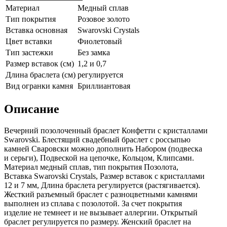
Материал
Медный сплав
Тип покрытия
Розовое золото
Вставка основная
Swarovski Crystals
Цвет вставки
Фиолетовый
Тип застежки
Без замка
Размер вставок (см)
1,2 и 0,7
Длина браслета (см)
регулируется
Вид огранки камня
Бриллиантовая
Описание
Вечерний позолоченный браслет Конфетти с кристаллами
Swarovski. Блестящий свадебный браслет с россыпью
камней Сваровски можно дополнить Набором (подвеска
и серьги), Подвеской на цепочке, Кольцом, Клипсами.
Материал медный сплав, тип покрытия Позолота,
Вставка Swarovski Crystals, Размер вставок с кристаллами
12 и 7 мм, Длина браслета регулируется (растягивается).
Жесткий разъемный браслет с разноцветными камнями
выполнен из сплава с позолотой. За счет покрытия
изделие не темнеет и не вызывает аллергии. Открытый
браслет регулируется по размеру. Женский браслет на