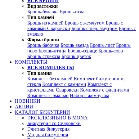
ВСЕ БРОШИ
Вид застежки
Брошь-булавка
Брошь-игла
Тип камней
Брошь из камней
Брошь с жемчугом
Брошь с
камнями Сваровски
Брошь с перламутром
Брошь с
эмалью
Форма броши
Брошь-бабочка
Брошь-звезда
Брошь-лист
Брошь-
перо
Брошь-птица
Брошь-сердце
Брошь-сова
Брошь-стрекоза
Брошь-цветок
КОМПЛЕКТЫ
ВСЕ КОМПЛЕКТЫ
Тип камня
Комплект без камней
Комплект бижутерии из
стекла
Комплект с камнями
Комплект с
кристаллами Сваровски
Комплект с фианитами
Комплект с эмалью
Набор с жемчугом
НОВИНКИ
АКЦИИ
КАТАЛОГ БИЖУТЕРИИ
ЭКСКЛЮЗИВНО В MONA
Бижутерия со Сваровски
Элитная бижутерия
Модная бижутерия