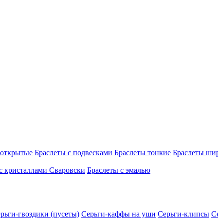
 открытые
Браслеты с подвесками
Браслеты тонкие
Браслеты ши
с кристаллами Сваровски
Браслеты с эмалью
рьги-гвоздики (пусеты)
Серьги-каффы на уши
Серьги-клипсы
С