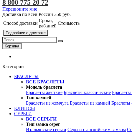
8 800 775 20 72
Перезвоните мне
Доставка по всей России
350 руб.
Сроки,
Способ доставки
Стоимость
раб.дней
Подробнее о доставке
Корзина
Категории
БРАСЛЕТЫ
ВСЕ БРАСЛЕТЫ
Модель браслета
Браслеты жесткие
Браслеты классические
Браслеты
Тип камней
Браслеты из жемчуга
Браслеты из камней
Браслеты 
КЛИПСЫ
СЕРЬГИ
ВСЕ СЕРЬГИ
Тип замка серег
Итальянские серьги
Серьги с английским замком
Се