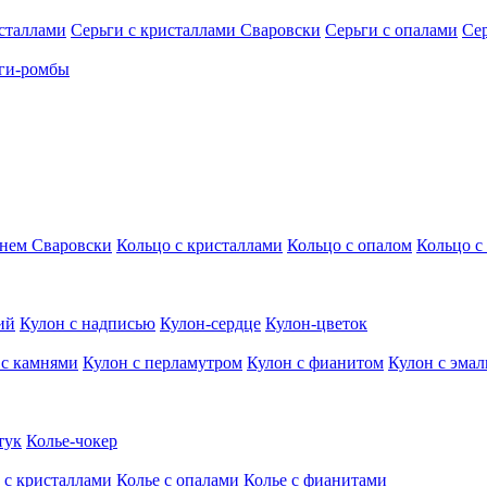
исталлами
Серьги с кристаллами Сваровски
Серьги с опалами
Се
ги-ромбы
мнем Сваровски
Кольцо с кристаллами
Кольцо с опалом
Кольцо с
ий
Кулон с надписью
Кулон-сердце
Кулон-цветок
 с камнями
Кулон с перламутром
Кулон с фианитом
Кулон с эма
тук
Колье-чокер
 с кристаллами
Колье с опалами
Колье с фианитами