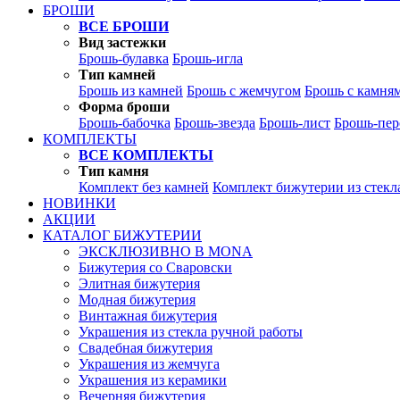
БРОШИ
ВСЕ БРОШИ
Вид застежки
Брошь-булавка
Брошь-игла
Тип камней
Брошь из камней
Брошь с жемчугом
Брошь с камня
Форма броши
Брошь-бабочка
Брошь-звезда
Брошь-лист
Брошь-пер
КОМПЛЕКТЫ
ВСЕ КОМПЛЕКТЫ
Тип камня
Комплект без камней
Комплект бижутерии из стекл
НОВИНКИ
АКЦИИ
КАТАЛОГ БИЖУТЕРИИ
ЭКСКЛЮЗИВНО В MONA
Бижутерия со Сваровски
Элитная бижутерия
Модная бижутерия
Винтажная бижутерия
Украшения из стекла ручной работы
Свадебная бижутерия
Украшения из жемчуга
Украшения из керамики
Вечерняя бижутерия