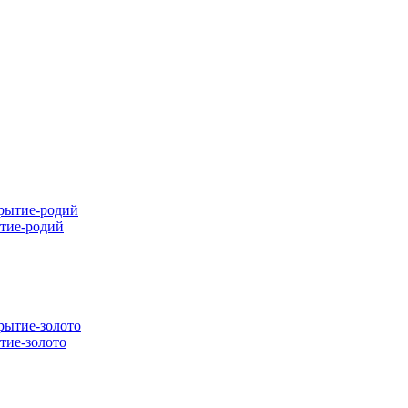
ытие-родий
тие-золото