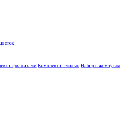
цветок
ект с фианитами
Комплект с эмалью
Набор с жемчугом