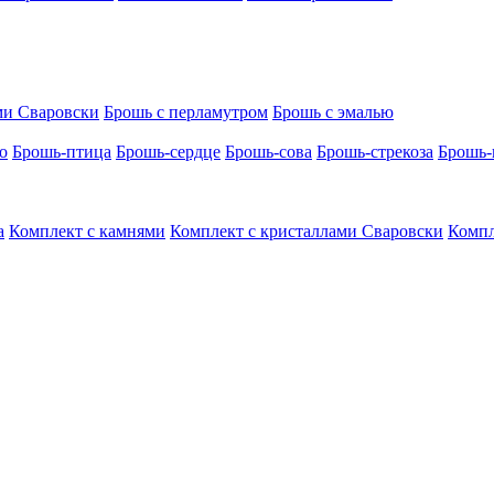
ми Сваровски
Брошь с перламутром
Брошь с эмалью
о
Брошь-птица
Брошь-сердце
Брошь-сова
Брошь-стрекоза
Брошь-
а
Комплект с камнями
Комплект с кристаллами Сваровски
Компл