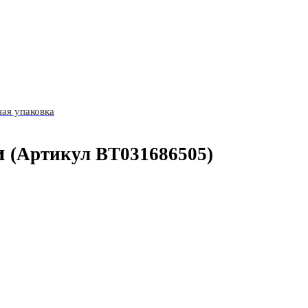
ая упаковка
и
(Артикул BT031686505)