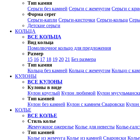
Тип камня
Серьги без камней
Серьги с жемчугом
Серьги с кр
Форма серег
Серьги-капли
Серьги-кисточки
Серьги-кольца
Серь
Детские серьги
КОЛЬЦА
ВСЕ КОЛЬЦА
Вид кольца
Помолвочное кольцо для предложения
Размер
15
16
17
18
19
20
21
Без размера
Тип камня
Кольца без камней
Кольца с жемчугом
Кольцо с ка
КУЛОНЫ
ВСЕ КУЛОНЫ
Кулоны в виде
Кулон круглый
Кулон любимой
Кулон мусульманск
Тип камней
Кулон без камней
Кулон с камнем Сваровски
Кулон
КОЛЬЕ
ВСЕ КОЛЬЕ
Стиль колье
Жемчужное ожерелье
Колье для невесты
Колье-галс
Тип камней
Колье из жемчуга
Колье из камней Сваровски
Колье