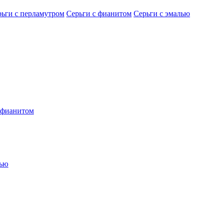
рьги с перламутром
Серьги с фианитом
Серьги с эмалью
 фианитом
лью