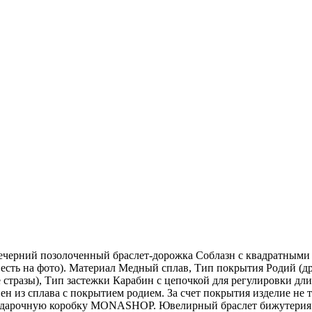
ечерний позолоченный браслет-дорожка Соблазн с квадратными
 есть на фoто). Материал Медный сплав, Тип покрытия Родий (
стразы), Тип застежки Карабин с цепочкой для регулировки длин
 из сплава с покрытием родием. За счет покрытия изделие не т
 подарочную коробку MONASHOP. Ювелирный браслет бижутерия