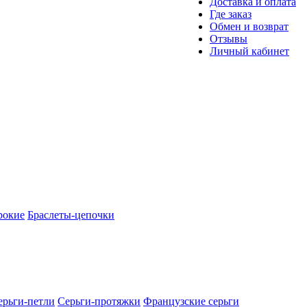
Доставка и оплата
Где заказ
Обмен и возврат
Отзывы
Личный кабинет
рокие
Браслеты-цепочки
ерьги-петли
Серьги-протяжки
Французские серьги