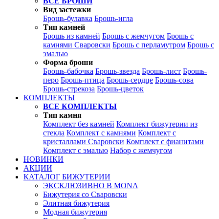
ВСЕ БРОШИ
Вид застежки
Брошь-булавка
Брошь-игла
Тип камней
Брошь из камней
Брошь с жемчугом
Брошь с
камнями Сваровски
Брошь с перламутром
Брошь с
эмалью
Форма броши
Брошь-бабочка
Брошь-звезда
Брошь-лист
Брошь-
перо
Брошь-птица
Брошь-сердце
Брошь-сова
Брошь-стрекоза
Брошь-цветок
КОМПЛЕКТЫ
ВСЕ КОМПЛЕКТЫ
Тип камня
Комплект без камней
Комплект бижутерии из
стекла
Комплект с камнями
Комплект с
кристаллами Сваровски
Комплект с фианитами
Комплект с эмалью
Набор с жемчугом
НОВИНКИ
АКЦИИ
КАТАЛОГ БИЖУТЕРИИ
ЭКСКЛЮЗИВНО В MONA
Бижутерия со Сваровски
Элитная бижутерия
Модная бижутерия