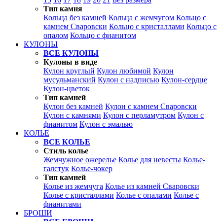
Тип камня
Кольца без камней
Кольца с жемчугом
Кольцо с
камнем Сваровски
Кольцо с кристаллами
Кольцо с
опалом
Кольцо с фианитом
КУЛОНЫ
ВСЕ КУЛОНЫ
Кулоны в виде
Кулон круглый
Кулон любимой
Кулон
мусульманский
Кулон с надписью
Кулон-сердце
Кулон-цветок
Тип камней
Кулон без камней
Кулон с камнем Сваровски
Кулон с камнями
Кулон с перламутром
Кулон с
фианитом
Кулон с эмалью
КОЛЬЕ
ВСЕ КОЛЬЕ
Стиль колье
Жемчужное ожерелье
Колье для невесты
Колье-
галстук
Колье-чокер
Тип камней
Колье из жемчуга
Колье из камней Сваровски
Колье с кристаллами
Колье с опалами
Колье с
фианитами
БРОШИ