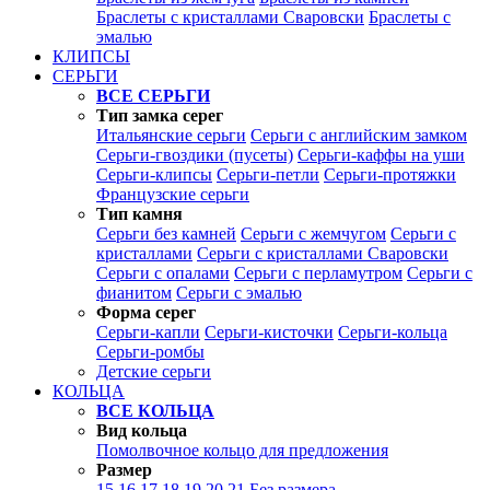
Браслеты с кристаллами Сваровски
Браслеты с
эмалью
КЛИПСЫ
СЕРЬГИ
ВСЕ СЕРЬГИ
Тип замка серег
Итальянские серьги
Серьги с английским замком
Серьги-гвоздики (пусеты)
Серьги-каффы на уши
Серьги-клипсы
Серьги-петли
Серьги-протяжки
Французские серьги
Тип камня
Серьги без камней
Серьги с жемчугом
Серьги с
кристаллами
Серьги с кристаллами Сваровски
Серьги с опалами
Серьги с перламутром
Серьги с
фианитом
Серьги с эмалью
Форма серег
Серьги-капли
Серьги-кисточки
Серьги-кольца
Серьги-ромбы
Детские серьги
КОЛЬЦА
ВСЕ КОЛЬЦА
Вид кольца
Помолвочное кольцо для предложения
Размер
15
16
17
18
19
20
21
Без размера