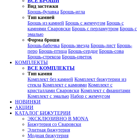
ВСЕ БРОШИ
Вид застежки
Брошь-булавка
Брошь-игла
Тип камней
Брошь из камней
Брошь с жемчугом
Брошь с
камнями Сваровски
Брошь с перламутром
Брошь с
эмалью
Форма броши
Брошь-бабочка
Брошь-звезда
Брошь-лист
Брошь-
перо
Брошь-птица
Брошь-сердце
Брошь-сова
Брошь-стрекоза
Брошь-цветок
КОМПЛЕКТЫ
ВСЕ КОМПЛЕКТЫ
Тип камня
Комплект без камней
Комплект бижутерии из
стекла
Комплект с камнями
Комплект с
кристаллами Сваровски
Комплект с фианитами
Комплект с эмалью
Набор с жемчугом
НОВИНКИ
АКЦИИ
КАТАЛОГ БИЖУТЕРИИ
ЭКСКЛЮЗИВНО В MONA
Бижутерия со Сваровски
Элитная бижутерия
Модная бижутерия