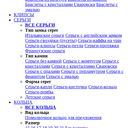
Браслеты с кристаллами Сваровски
Браслеты с
эмалью
КЛИПСЫ
СЕРЬГИ
ВСЕ СЕРЬГИ
Тип замка серег
Итальянские серьги
Серьги с английским замком
Серьги-гвоздики (пусеты)
Серьги-каффы на уши
Серьги-клипсы
Серьги-петли
Серьги-протяжки
Французские серьги
Тип камня
Серьги без камней
Серьги с жемчугом
Серьги с
кристаллами
Серьги с кристаллами Сваровски
Серьги с опалами
Серьги с перламутром
Серьги с
фианитом
Серьги с эмалью
Форма серег
Серьги-капли
Серьги-кисточки
Серьги-кольца
Серьги-ромбы
Детские серьги
КОЛЬЦА
ВСЕ КОЛЬЦА
Вид кольца
Помолвочное кольцо для предложения
Размер
15
16
17
18
19
20
21
Без размера