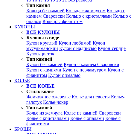
Тип камня
Кольца без камней
Кольца с жемчугом
Кольцо с
камнем Сваровски
Кольцо с кристаллами
Кольцо с
опалом
Кольцо с фианитом
КУЛОНЫ
ВСЕ КУЛОНЫ
Кулоны в виде
Кулон круглый
Кулон любимой
Кулон
мусульманский
Кулон с надписью
Кулон-сердце
Кулон-цветок
Тип камней
Кулон без камней
Кулон с камнем Сваровски
Кулон с камнями
Кулон с перламутром
Кулон с
фианитом
Кулон с эмалью
КОЛЬЕ
ВСЕ КОЛЬЕ
Стиль колье
Жемчужное ожерелье
Колье для невесты
Колье-
галстук
Колье-чокер
Тип камней
Колье из жемчуга
Колье из камней Сваровски
Колье с кристаллами
Колье с опалами
Колье с
фианитами
БРОШИ