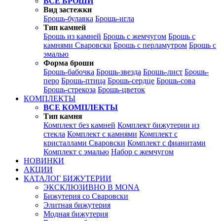
ВСЕ БРОШИ
Вид застежки
Брошь-булавка
Брошь-игла
Тип камней
Брошь из камней
Брошь с жемчугом
Брошь с
камнями Сваровски
Брошь с перламутром
Брошь с
эмалью
Форма броши
Брошь-бабочка
Брошь-звезда
Брошь-лист
Брошь-
перо
Брошь-птица
Брошь-сердце
Брошь-сова
Брошь-стрекоза
Брошь-цветок
КОМПЛЕКТЫ
ВСЕ КОМПЛЕКТЫ
Тип камня
Комплект без камней
Комплект бижутерии из
стекла
Комплект с камнями
Комплект с
кристаллами Сваровски
Комплект с фианитами
Комплект с эмалью
Набор с жемчугом
НОВИНКИ
АКЦИИ
КАТАЛОГ БИЖУТЕРИИ
ЭКСКЛЮЗИВНО В MONA
Бижутерия со Сваровски
Элитная бижутерия
Модная бижутерия