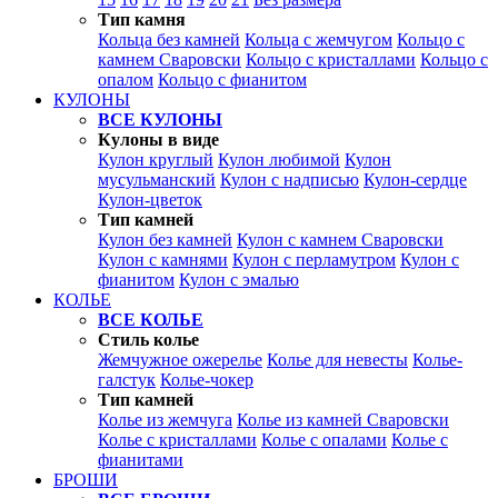
Тип камня
Кольца без камней
Кольца с жемчугом
Кольцо с
камнем Сваровски
Кольцо с кристаллами
Кольцо с
опалом
Кольцо с фианитом
КУЛОНЫ
ВСЕ КУЛОНЫ
Кулоны в виде
Кулон круглый
Кулон любимой
Кулон
мусульманский
Кулон с надписью
Кулон-сердце
Кулон-цветок
Тип камней
Кулон без камней
Кулон с камнем Сваровски
Кулон с камнями
Кулон с перламутром
Кулон с
фианитом
Кулон с эмалью
КОЛЬЕ
ВСЕ КОЛЬЕ
Стиль колье
Жемчужное ожерелье
Колье для невесты
Колье-
галстук
Колье-чокер
Тип камней
Колье из жемчуга
Колье из камней Сваровски
Колье с кристаллами
Колье с опалами
Колье с
фианитами
БРОШИ