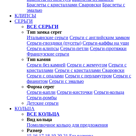
Браслеты с кристаллами Сваровски
Браслеты с
эмалью
КЛИПСЫ
СЕРЬГИ
ВСЕ СЕРЬГИ
Тип замка серег
Итальянские серьги
Серьги с английским замком
Серьги-гвоздики (пусеты)
Серьги-каффы на уши
Серьги-клипсы
Серьги-петли
Серьги-протяжки
Французские серьги
Тип камня
Серьги без камней
Серьги с жемчугом
Серьги с
кристаллами
Серьги с кристаллами Сваровски
Серьги с опалами
Серьги с перламутром
Серьги с
фианитом
Серьги с эмалью
Форма серег
Серьги-капли
Серьги-кисточки
Серьги-кольца
Серьги-ромбы
Детские серьги
КОЛЬЦА
ВСЕ КОЛЬЦА
Вид кольца
Помолвочное кольцо для предложения
Размер
15
16
17
18
19
20
21
Без размера