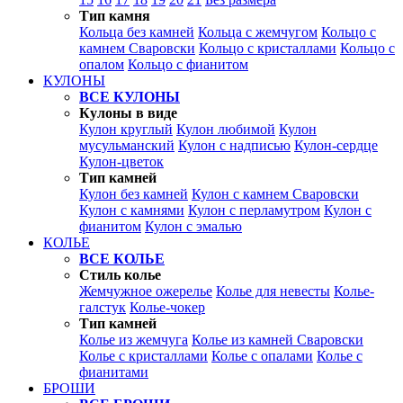
Тип камня
Кольца без камней
Кольца с жемчугом
Кольцо с
камнем Сваровски
Кольцо с кристаллами
Кольцо с
опалом
Кольцо с фианитом
КУЛОНЫ
ВСЕ КУЛОНЫ
Кулоны в виде
Кулон круглый
Кулон любимой
Кулон
мусульманский
Кулон с надписью
Кулон-сердце
Кулон-цветок
Тип камней
Кулон без камней
Кулон с камнем Сваровски
Кулон с камнями
Кулон с перламутром
Кулон с
фианитом
Кулон с эмалью
КОЛЬЕ
ВСЕ КОЛЬЕ
Стиль колье
Жемчужное ожерелье
Колье для невесты
Колье-
галстук
Колье-чокер
Тип камней
Колье из жемчуга
Колье из камней Сваровски
Колье с кристаллами
Колье с опалами
Колье с
фианитами
БРОШИ