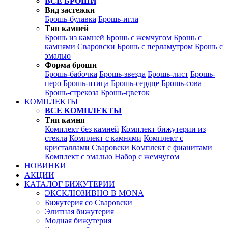
ВСЕ БРОШИ
Вид застежки
Брошь-булавка
Брошь-игла
Тип камней
Брошь из камней
Брошь с жемчугом
Брошь с
камнями Сваровски
Брошь с перламутром
Брошь с
эмалью
Форма броши
Брошь-бабочка
Брошь-звезда
Брошь-лист
Брошь-
перо
Брошь-птица
Брошь-сердце
Брошь-сова
Брошь-стрекоза
Брошь-цветок
КОМПЛЕКТЫ
ВСЕ КОМПЛЕКТЫ
Тип камня
Комплект без камней
Комплект бижутерии из
стекла
Комплект с камнями
Комплект с
кристаллами Сваровски
Комплект с фианитами
Комплект с эмалью
Набор с жемчугом
НОВИНКИ
АКЦИИ
КАТАЛОГ БИЖУТЕРИИ
ЭКСКЛЮЗИВНО В MONA
Бижутерия со Сваровски
Элитная бижутерия
Модная бижутерия