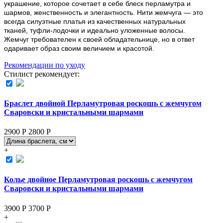
украшение, которое сочетает в себе блеск перламутра и 
шармов, женственность и элегантность. Нити жемчуга — это 
всегда силуэтные платья из качественных натуральных 
тканей, туфли-лодочки и идеально уложенные волосы. 
Жемчуг требователен к своей обладательнице, но в ответ 
одаривает образ своим величием и красотой. 
Рекомендации по уходу
Стилист рекомендует:
Браслет двойной Перламутровая роскошь с жемчугом
Сваровски и кристальными шармами
2900 Р
2800
Р
+
Колье двойное Перламутровая роскошь с жемчугом
Сваровски и кристальными шармами
3900 Р
3700
Р
+