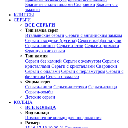
Браслеты с кристаллами Сваровски
Браслеты с
эмалью
КЛИПСЫ
СЕРЬГИ
ВСЕ СЕРЬГИ
Тип замка серег
Итальянские серьги
Серьги с английским замком
Серьги-гвоздики (пусеты)
Серьги-каффы на уши
Серьги-клипсы
Серьги-петли
Серьги-протяжки
Французские серьги
Тип камня
Серьги без камней
Серьги с жемчугом
Серьги с
кристаллами
Серьги с кристаллами Сваровски
Серьги с опалами
Серьги с перламутром
Серьги с
фианитом
Серьги с эмалью
Форма серег
Серьги-капли
Серьги-кисточки
Серьги-кольца
Серьги-ромбы
Детские серьги
КОЛЬЦА
ВСЕ КОЛЬЦА
Вид кольца
Помолвочное кольцо для предложения
Размер
15
16
17
18
19
20
21
Без размера