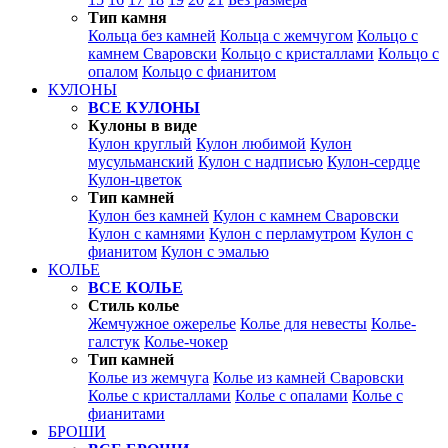
Тип камня
Кольца без камней
Кольца с жемчугом
Кольцо с
камнем Сваровски
Кольцо с кристаллами
Кольцо с
опалом
Кольцо с фианитом
КУЛОНЫ
ВСЕ КУЛОНЫ
Кулоны в виде
Кулон круглый
Кулон любимой
Кулон
мусульманский
Кулон с надписью
Кулон-сердце
Кулон-цветок
Тип камней
Кулон без камней
Кулон с камнем Сваровски
Кулон с камнями
Кулон с перламутром
Кулон с
фианитом
Кулон с эмалью
КОЛЬЕ
ВСЕ КОЛЬЕ
Стиль колье
Жемчужное ожерелье
Колье для невесты
Колье-
галстук
Колье-чокер
Тип камней
Колье из жемчуга
Колье из камней Сваровски
Колье с кристаллами
Колье с опалами
Колье с
фианитами
БРОШИ