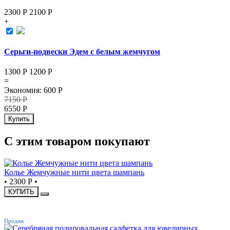
2300 Р
2100
Р
+
Серьги-подвески Эдем с белым жемчугом
1300 Р
1200
Р
=
Экономия
:
600
Р
7150
Р
6550
Р
Купить
С этим товаром покупают
Колье Жемчужные нити цвета шампань
•
2300 Р
•
КУПИТЬ
ХИТ
Продаж