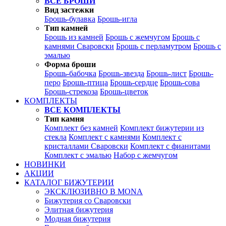
ВСЕ БРОШИ
Вид застежки
Брошь-булавка
Брошь-игла
Тип камней
Брошь из камней
Брошь с жемчугом
Брошь с
камнями Сваровски
Брошь с перламутром
Брошь с
эмалью
Форма броши
Брошь-бабочка
Брошь-звезда
Брошь-лист
Брошь-
перо
Брошь-птица
Брошь-сердце
Брошь-сова
Брошь-стрекоза
Брошь-цветок
КОМПЛЕКТЫ
ВСЕ КОМПЛЕКТЫ
Тип камня
Комплект без камней
Комплект бижутерии из
стекла
Комплект с камнями
Комплект с
кристаллами Сваровски
Комплект с фианитами
Комплект с эмалью
Набор с жемчугом
НОВИНКИ
АКЦИИ
КАТАЛОГ БИЖУТЕРИИ
ЭКСКЛЮЗИВНО В MONA
Бижутерия со Сваровски
Элитная бижутерия
Модная бижутерия