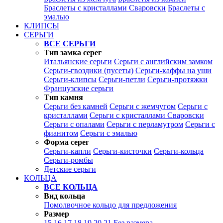
Браслеты с кристаллами Сваровски
Браслеты с
эмалью
КЛИПСЫ
СЕРЬГИ
ВСЕ СЕРЬГИ
Тип замка серег
Итальянские серьги
Серьги с английским замком
Серьги-гвоздики (пусеты)
Серьги-каффы на уши
Серьги-клипсы
Серьги-петли
Серьги-протяжки
Французские серьги
Тип камня
Серьги без камней
Серьги с жемчугом
Серьги с
кристаллами
Серьги с кристаллами Сваровски
Серьги с опалами
Серьги с перламутром
Серьги с
фианитом
Серьги с эмалью
Форма серег
Серьги-капли
Серьги-кисточки
Серьги-кольца
Серьги-ромбы
Детские серьги
КОЛЬЦА
ВСЕ КОЛЬЦА
Вид кольца
Помолвочное кольцо для предложения
Размер
15
16
17
18
19
20
21
Без размера