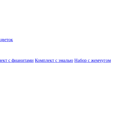
цветок
ект с фианитами
Комплект с эмалью
Набор с жемчугом