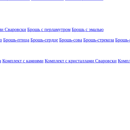
ми Сваровски
Брошь с перламутром
Брошь с эмалью
о
Брошь-птица
Брошь-сердце
Брошь-сова
Брошь-стрекоза
Брошь-
а
Комплект с камнями
Комплект с кристаллами Сваровски
Компл