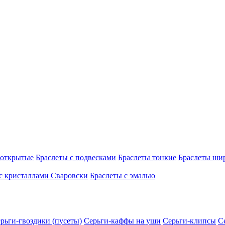
 открытые
Браслеты с подвесками
Браслеты тонкие
Браслеты ши
с кристаллами Сваровски
Браслеты с эмалью
рьги-гвоздики (пусеты)
Серьги-каффы на уши
Серьги-клипсы
С