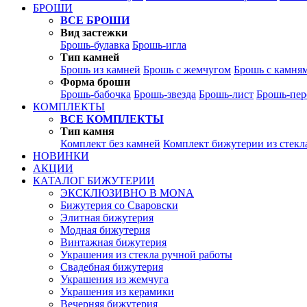
БРОШИ
ВСЕ БРОШИ
Вид застежки
Брошь-булавка
Брошь-игла
Тип камней
Брошь из камней
Брошь с жемчугом
Брошь с камня
Форма броши
Брошь-бабочка
Брошь-звезда
Брошь-лист
Брошь-пер
КОМПЛЕКТЫ
ВСЕ КОМПЛЕКТЫ
Тип камня
Комплект без камней
Комплект бижутерии из стекл
НОВИНКИ
АКЦИИ
КАТАЛОГ БИЖУТЕРИИ
ЭКСКЛЮЗИВНО В MONA
Бижутерия со Сваровски
Элитная бижутерия
Модная бижутерия
Винтажная бижутерия
Украшения из стекла ручной работы
Свадебная бижутерия
Украшения из жемчуга
Украшения из керамики
Вечерняя бижутерия