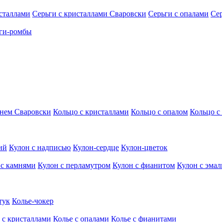
исталлами
Серьги с кристаллами Сваровски
Серьги с опалами
Се
ги-ромбы
мнем Сваровски
Кольцо с кристаллами
Кольцо с опалом
Кольцо с
ий
Кулон с надписью
Кулон-сердце
Кулон-цветок
 с камнями
Кулон с перламутром
Кулон с фианитом
Кулон с эма
тук
Колье-чокер
 с кристаллами
Колье с опалами
Колье с фианитами