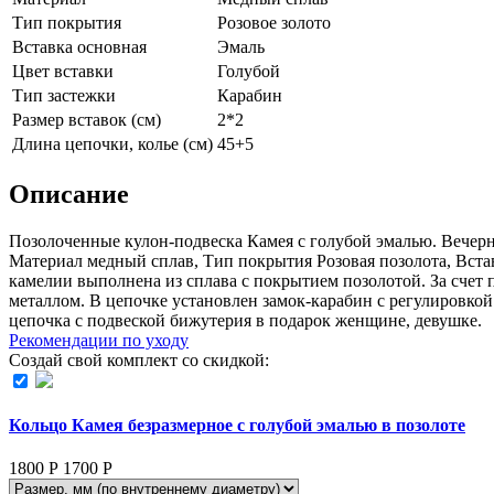
Тип покрытия
Розовое золото
Вставка основная
Эмаль
Цвет вставки
Голубой
Тип застежки
Карабин
Размер вставок (см)
2*2
Длина цепочки, колье (см)
45+5
Описание
Позолоченные кулон-подвеска Камея с голубой эмалью. Вечерн
Материал медный сплав, Тип покрытия Розовая позолота, Вставк
камелии выполнена из сплава с покрытием позолотой. За счет 
металлом. В цепочке установлен замок-карабин с регулировк
цепочка с подвеской бижутерия в подарок женщине, девушке.
Рекомендации по уходу
Создай свой комплект со скидкой:
Кольцо Камея безразмерное с голубой эмалью в позолоте
1800 Р
1700
Р