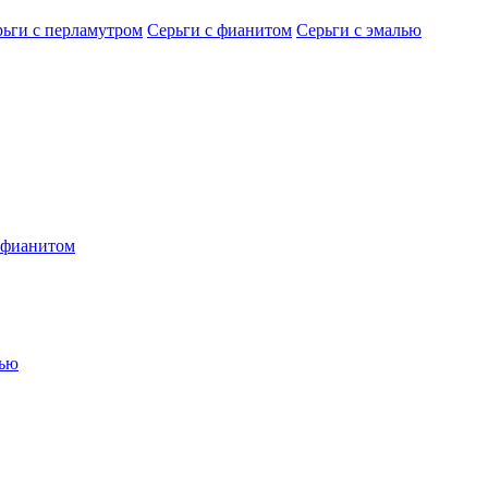
рьги с перламутром
Серьги с фианитом
Серьги с эмалью
 фианитом
лью