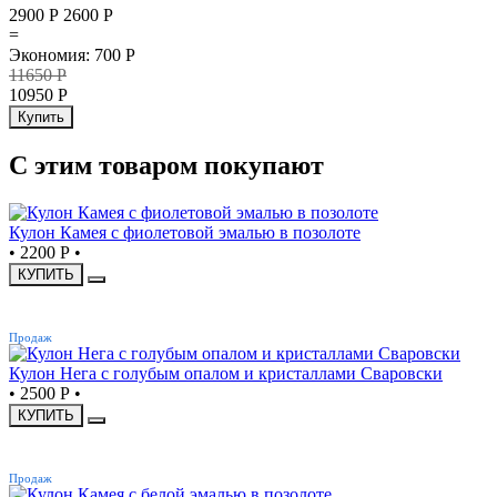
2900 Р
2600
Р
=
Экономия
:
700
Р
11650
Р
10950
Р
Купить
С этим товаром покупают
Кулон Камея с фиолетовой эмалью в позолоте
•
2200 Р
•
КУПИТЬ
ХИТ
Продаж
Кулон Нега с голубым опалом и кристаллами Сваровски
•
2500 Р
•
КУПИТЬ
ХИТ
Продаж