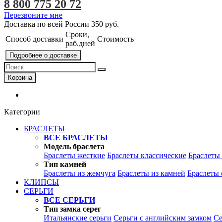
8 800 775 20 72
Перезвоните мне
Доставка по всей России
350 руб.
Сроки,
Способ доставки
Стоимость
раб.дней
Подробнее о доставке
Корзина
Категории
БРАСЛЕТЫ
ВСЕ БРАСЛЕТЫ
Модель браслета
Браслеты жесткие
Браслеты классические
Браслеты
Тип камней
Браслеты из жемчуга
Браслеты из камней
Браслеты 
КЛИПСЫ
СЕРЬГИ
ВСЕ СЕРЬГИ
Тип замка серег
Итальянские серьги
Серьги с английским замком
Се