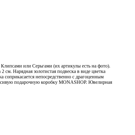
Клипсами или Серьгами (их aртикулы есть на фoто).
2 см. Нарядная золотистая подвеска в виде цветка
ожа соприкасается непосредственно с драгоценным
в красивую подарочную коробку MONASHOP. Ювелирная