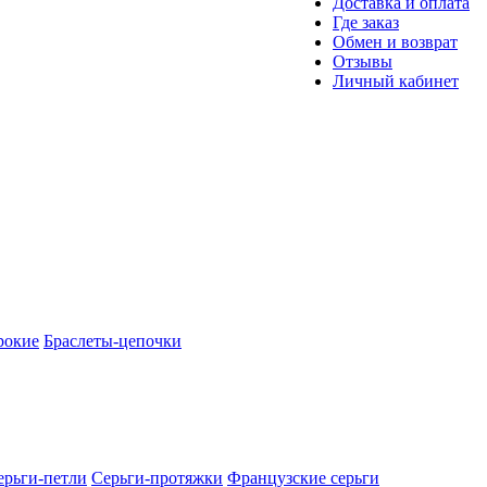
Доставка и оплата
Где заказ
Обмен и возврат
Отзывы
Личный кабинет
рокие
Браслеты-цепочки
ерьги-петли
Серьги-протяжки
Французские серьги