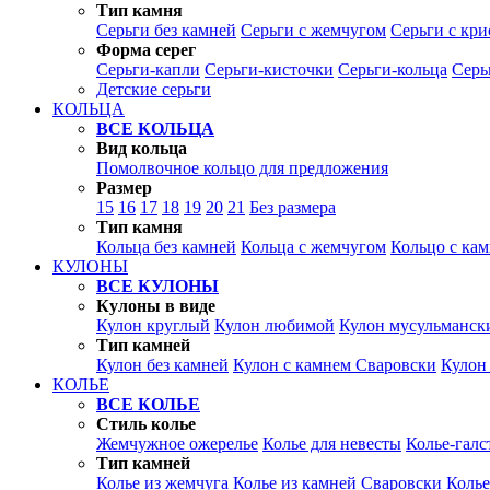
Тип камня
Серьги без камней
Серьги с жемчугом
Серьги с кр
Форма серег
Серьги-капли
Серьги-кисточки
Серьги-кольца
Серь
Детские серьги
КОЛЬЦА
ВСЕ КОЛЬЦА
Вид кольца
Помолвочное кольцо для предложения
Размер
15
16
17
18
19
20
21
Без размера
Тип камня
Кольца без камней
Кольца с жемчугом
Кольцо с ка
КУЛОНЫ
ВСЕ КУЛОНЫ
Кулоны в виде
Кулон круглый
Кулон любимой
Кулон мусульманск
Тип камней
Кулон без камней
Кулон с камнем Сваровски
Кулон
КОЛЬЕ
ВСЕ КОЛЬЕ
Стиль колье
Жемчужное ожерелье
Колье для невесты
Колье-галс
Тип камней
Колье из жемчуга
Колье из камней Сваровски
Колье