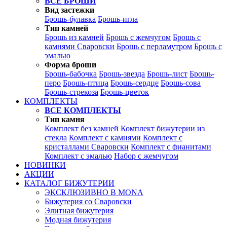
ВСЕ БРОШИ
Вид застежки
Брошь-булавка
Брошь-игла
Тип камней
Брошь из камней
Брошь с жемчугом
Брошь с
камнями Сваровски
Брошь с перламутром
Брошь с
эмалью
Форма броши
Брошь-бабочка
Брошь-звезда
Брошь-лист
Брошь-
перо
Брошь-птица
Брошь-сердце
Брошь-сова
Брошь-стрекоза
Брошь-цветок
КОМПЛЕКТЫ
ВСЕ КОМПЛЕКТЫ
Тип камня
Комплект без камней
Комплект бижутерии из
стекла
Комплект с камнями
Комплект с
кристаллами Сваровски
Комплект с фианитами
Комплект с эмалью
Набор с жемчугом
НОВИНКИ
АКЦИИ
КАТАЛОГ БИЖУТЕРИИ
ЭКСКЛЮЗИВНО В MONA
Бижутерия со Сваровски
Элитная бижутерия
Модная бижутерия