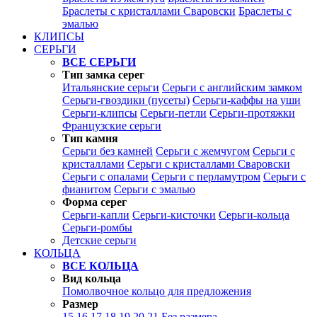
Браслеты с кристаллами Сваровски
Браслеты с
эмалью
КЛИПСЫ
СЕРЬГИ
ВСЕ СЕРЬГИ
Тип замка серег
Итальянские серьги
Серьги с английским замком
Серьги-гвоздики (пусеты)
Серьги-каффы на уши
Серьги-клипсы
Серьги-петли
Серьги-протяжки
Французские серьги
Тип камня
Серьги без камней
Серьги с жемчугом
Серьги с
кристаллами
Серьги с кристаллами Сваровски
Серьги с опалами
Серьги с перламутром
Серьги с
фианитом
Серьги с эмалью
Форма серег
Серьги-капли
Серьги-кисточки
Серьги-кольца
Серьги-ромбы
Детские серьги
КОЛЬЦА
ВСЕ КОЛЬЦА
Вид кольца
Помолвочное кольцо для предложения
Размер
15
16
17
18
19
20
21
Без размера