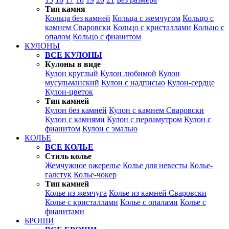
Тип камня
Кольца без камней
Кольца с жемчугом
Кольцо с
камнем Сваровски
Кольцо с кристаллами
Кольцо с
опалом
Кольцо с фианитом
КУЛОНЫ
ВСЕ КУЛОНЫ
Кулоны в виде
Кулон круглый
Кулон любимой
Кулон
мусульманский
Кулон с надписью
Кулон-сердце
Кулон-цветок
Тип камней
Кулон без камней
Кулон с камнем Сваровски
Кулон с камнями
Кулон с перламутром
Кулон с
фианитом
Кулон с эмалью
КОЛЬЕ
ВСЕ КОЛЬЕ
Стиль колье
Жемчужное ожерелье
Колье для невесты
Колье-
галстук
Колье-чокер
Тип камней
Колье из жемчуга
Колье из камней Сваровски
Колье с кристаллами
Колье с опалами
Колье с
фианитами
БРОШИ