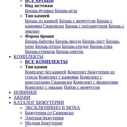
ВСЕ БРОШИ
Вид застежки
Брошь-булавка
Брошь-игла
Тип камней
Брошь из камней
Брошь с жемчугом
Брошь с
камнями Сваровски
Брошь с перламутром
Брошь с
эмалью
Форма броши
Брошь-бабочка
Брошь-звезда
Брошь-лист
Брошь-
перо
Брошь-птица
Брошь-сердце
Брошь-сова
Брошь-стрекоза
Брошь-цветок
КОМПЛЕКТЫ
ВСЕ КОМПЛЕКТЫ
Тип камня
Комплект без камней
Комплект бижутерии из
стекла
Комплект с камнями
Комплект с
кристаллами Сваровски
Комплект с фианитами
Комплект с эмалью
Набор с жемчугом
НОВИНКИ
АКЦИИ
КАТАЛОГ БИЖУТЕРИИ
ЭКСКЛЮЗИВНО В MONA
Бижутерия со Сваровски
Элитная бижутерия
Модная бижутерия