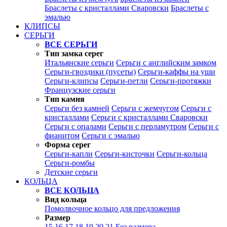
Браслеты с кристаллами Сваровски
Браслеты с
эмалью
КЛИПСЫ
СЕРЬГИ
ВСЕ СЕРЬГИ
Тип замка серег
Итальянские серьги
Серьги с английским замком
Серьги-гвоздики (пусеты)
Серьги-каффы на уши
Серьги-клипсы
Серьги-петли
Серьги-протяжки
Французские серьги
Тип камня
Серьги без камней
Серьги с жемчугом
Серьги с
кристаллами
Серьги с кристаллами Сваровски
Серьги с опалами
Серьги с перламутром
Серьги с
фианитом
Серьги с эмалью
Форма серег
Серьги-капли
Серьги-кисточки
Серьги-кольца
Серьги-ромбы
Детские серьги
КОЛЬЦА
ВСЕ КОЛЬЦА
Вид кольца
Помолвочное кольцо для предложения
Размер
15
16
17
18
19
20
21
Без размера