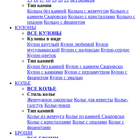
Тип камня
Кольца без камней
Кольца с жемчугом
Кольцо с
камнем Сваровски
Кольцо с кристаллами
Кольцо с
опалом
Кольцо с фианитом
КУЛОНЫ
ВСЕ КУЛОНЫ
Кулоны в виде
Кулон круглый
Кулон любимой
Кулон
мусульманский
Кулон с надписью
Кулон-сердце
Кулон-цветок
Тип камней
Кулон без камней
Кулон с камнем Сваровски
Кулон с камнями
Кулон с перламутром
Кулон с
фианитом
Кулон с эмалью
КОЛЬЕ
ВСЕ КОЛЬЕ
Стиль колье
Жемчужное ожерелье
Колье для невесты
Колье-
галстук
Колье-чокер
Тип камней
Колье из жемчуга
Колье из камней Сваровски
Колье с кристаллами
Колье с опалами
Колье с
фианитами
БРОШИ