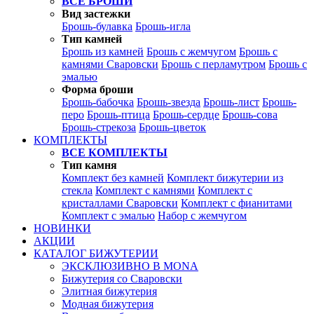
ВСЕ БРОШИ
Вид застежки
Брошь-булавка
Брошь-игла
Тип камней
Брошь из камней
Брошь с жемчугом
Брошь с
камнями Сваровски
Брошь с перламутром
Брошь с
эмалью
Форма броши
Брошь-бабочка
Брошь-звезда
Брошь-лист
Брошь-
перо
Брошь-птица
Брошь-сердце
Брошь-сова
Брошь-стрекоза
Брошь-цветок
КОМПЛЕКТЫ
ВСЕ КОМПЛЕКТЫ
Тип камня
Комплект без камней
Комплект бижутерии из
стекла
Комплект с камнями
Комплект с
кристаллами Сваровски
Комплект с фианитами
Комплект с эмалью
Набор с жемчугом
НОВИНКИ
АКЦИИ
КАТАЛОГ БИЖУТЕРИИ
ЭКСКЛЮЗИВНО В MONA
Бижутерия со Сваровски
Элитная бижутерия
Модная бижутерия