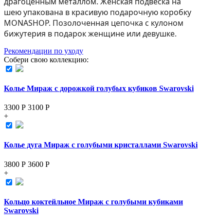
драгоценным металлом. Женская подвеска на
шею упакована в красивую подарочную коробку
MONASHOP. Позолоченная цепочка с кулоном
бижутерия в подарок женщине или девушке.
Рекомендации по уходу
Собери свою коллекцию:
Колье Мираж с дорожкой голубых кубиков Swarovski
3300 Р
3100
Р
+
Колье дуга Мираж с голубыми кристаллами Swarovski
3800 Р
3600
Р
+
Кольцо коктейльное Мираж с голубыми кубиками
Swarovski