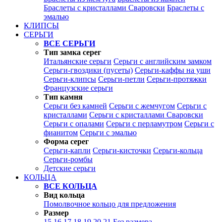
Браслеты с кристаллами Сваровски
Браслеты с
эмалью
КЛИПСЫ
СЕРЬГИ
ВСЕ СЕРЬГИ
Тип замка серег
Итальянские серьги
Серьги с английским замком
Серьги-гвоздики (пусеты)
Серьги-каффы на уши
Серьги-клипсы
Серьги-петли
Серьги-протяжки
Французские серьги
Тип камня
Серьги без камней
Серьги с жемчугом
Серьги с
кристаллами
Серьги с кристаллами Сваровски
Серьги с опалами
Серьги с перламутром
Серьги с
фианитом
Серьги с эмалью
Форма серег
Серьги-капли
Серьги-кисточки
Серьги-кольца
Серьги-ромбы
Детские серьги
КОЛЬЦА
ВСЕ КОЛЬЦА
Вид кольца
Помолвочное кольцо для предложения
Размер
15
16
17
18
19
20
21
Без размера