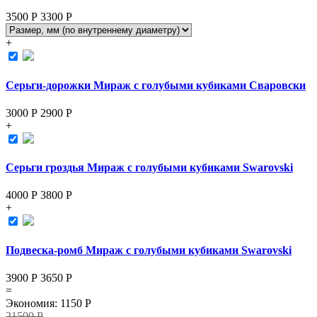
3500 Р
3300
Р
+
Серьги-дорожки Мираж с голубыми кубиками Сваровски
3000 Р
2900
Р
+
Серьги гроздья Мираж с голубыми кубиками Swarovski
4000 Р
3800
Р
+
Подвеска-ромб Мираж с голубыми кубиками Swarovski
3900 Р
3650
Р
=
Экономия
:
1150
Р
21500
Р