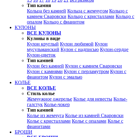
Тип камня
Кольца без камней
Кольца с жемчугом
Кольцо с
камнем Сваровски
Кольцо с кристаллами
Кольцо с
опалом
Кольцо с фианитом
КУЛОНЫ
ВСЕ КУЛОНЫ
Кулоны в виде
Кулон круглый
Кулон любимой
Кулон
мусульманский
Кулон с надписью
Кулон-сердце
Кулон-цветок
Тип камней
Кулон без камней
Кулон с камнем Сваровски
Кулон с камнями
Кулон с перламутром
Кулон с
фианитом
Кулон с эмалью
КОЛЬЕ
ВСЕ КОЛЬЕ
Стиль колье
Жемчужное ожерелье
Колье для невесты
Колье-
галстук
Колье-чокер
Тип камней
Колье из жемчуга
Колье из камней Сваровски
Колье с кристаллами
Колье с опалами
Колье с
фианитами
БРОШИ