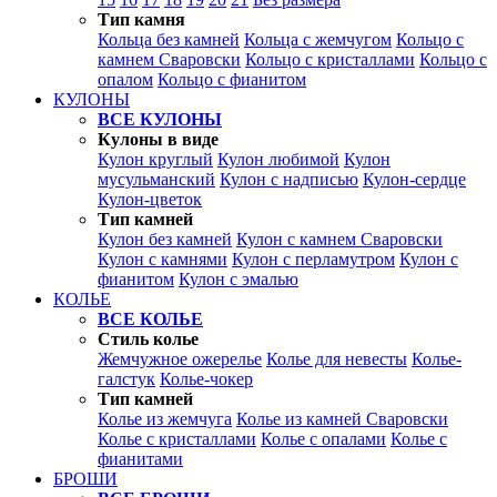
Тип камня
Кольца без камней
Кольца с жемчугом
Кольцо с
камнем Сваровски
Кольцо с кристаллами
Кольцо с
опалом
Кольцо с фианитом
КУЛОНЫ
ВСЕ КУЛОНЫ
Кулоны в виде
Кулон круглый
Кулон любимой
Кулон
мусульманский
Кулон с надписью
Кулон-сердце
Кулон-цветок
Тип камней
Кулон без камней
Кулон с камнем Сваровски
Кулон с камнями
Кулон с перламутром
Кулон с
фианитом
Кулон с эмалью
КОЛЬЕ
ВСЕ КОЛЬЕ
Стиль колье
Жемчужное ожерелье
Колье для невесты
Колье-
галстук
Колье-чокер
Тип камней
Колье из жемчуга
Колье из камней Сваровски
Колье с кристаллами
Колье с опалами
Колье с
фианитами
БРОШИ