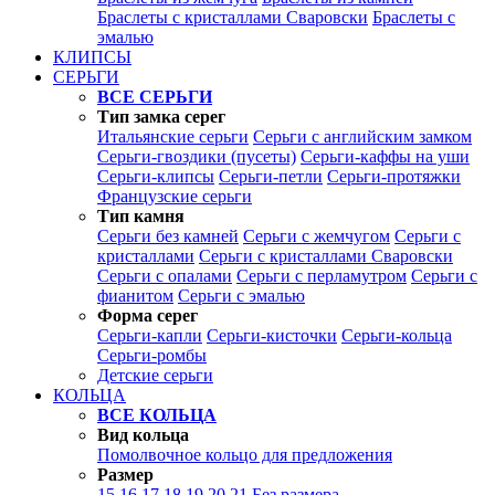
Браслеты с кристаллами Сваровски
Браслеты с
эмалью
КЛИПСЫ
СЕРЬГИ
ВСЕ СЕРЬГИ
Тип замка серег
Итальянские серьги
Серьги с английским замком
Серьги-гвоздики (пусеты)
Серьги-каффы на уши
Серьги-клипсы
Серьги-петли
Серьги-протяжки
Французские серьги
Тип камня
Серьги без камней
Серьги с жемчугом
Серьги с
кристаллами
Серьги с кристаллами Сваровски
Серьги с опалами
Серьги с перламутром
Серьги с
фианитом
Серьги с эмалью
Форма серег
Серьги-капли
Серьги-кисточки
Серьги-кольца
Серьги-ромбы
Детские серьги
КОЛЬЦА
ВСЕ КОЛЬЦА
Вид кольца
Помолвочное кольцо для предложения
Размер
15
16
17
18
19
20
21
Без размера