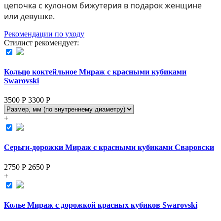
цепочка с кулоном бижутерия в подарок женщине
или девушке.
Рекомендации по уходу
Стилист рекомендует:
Кольцо коктейльное Мираж с красными кубиками
Swarovski
3500 Р
3300
Р
+
Серьги-дорожки Мираж с красными кубиками Сваровски
2750 Р
2650
Р
+
Колье Мираж с дорожкой красных кубиков Swarovski