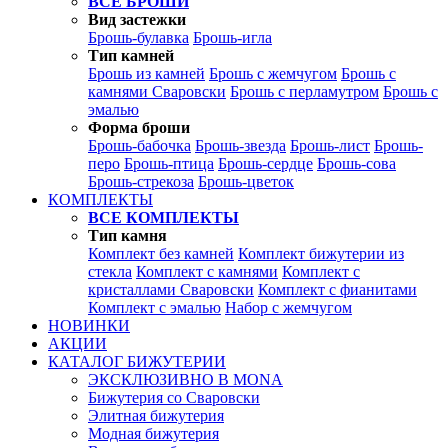
ВСЕ БРОШИ
Вид застежки
Брошь-булавка
Брошь-игла
Тип камней
Брошь из камней
Брошь с жемчугом
Брошь с
камнями Сваровски
Брошь с перламутром
Брошь с
эмалью
Форма броши
Брошь-бабочка
Брошь-звезда
Брошь-лист
Брошь-
перо
Брошь-птица
Брошь-сердце
Брошь-сова
Брошь-стрекоза
Брошь-цветок
КОМПЛЕКТЫ
ВСЕ КОМПЛЕКТЫ
Тип камня
Комплект без камней
Комплект бижутерии из
стекла
Комплект с камнями
Комплект с
кристаллами Сваровски
Комплект с фианитами
Комплект с эмалью
Набор с жемчугом
НОВИНКИ
АКЦИИ
КАТАЛОГ БИЖУТЕРИИ
ЭКСКЛЮЗИВНО В MONA
Бижутерия со Сваровски
Элитная бижутерия
Модная бижутерия