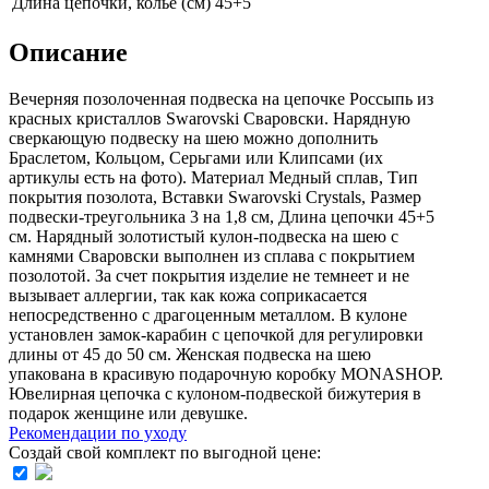
Длина цепочки, колье (см)
45+5
Описание
Вечерняя позолоченная подвеска на цепочке Россыпь из
красных кристаллов Swarovski Сваровски. Нарядную
сверкающую подвеску на шею можно дополнить
Браслетом, Кольцом, Серьгами или Клипсами (их
aртикулы есть на фoто). Материал Медный сплав, Тип
покрытия позолота, Вставки Swarovski Crystals, Размер
подвески-треугольника 3 на 1,8 см, Длина цепочки 45+5
см. Нарядный золотистый кулон-подвеска на шею с
камнями Сваровски выполнен из сплава с покрытием
позолотой. За счет покрытия изделие не темнеет и не
вызывает аллергии, так как кожа соприкасается
непосредственно с драгоценным металлом. В кулоне
установлен замок-карабин с цепочкой для регулировки
длины от 45 до 50 см. Женская подвеска на шею
упакована в красивую подарочную коробку MONASHOP.
Ювелирная цепочка с кулоном-подвеской бижутерия в
подарок женщине или девушке.
Рекомендации по уходу
Создай свой комплект по выгодной цене: