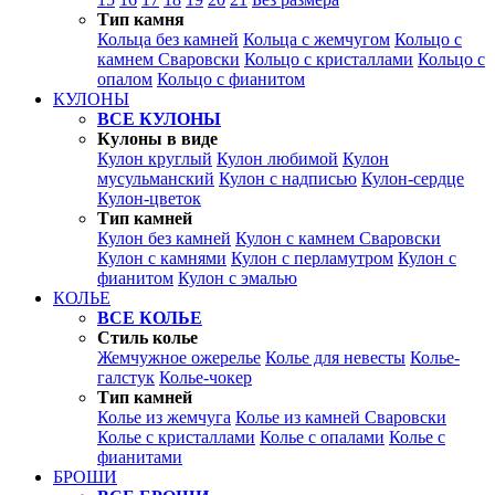
Тип камня
Кольца без камней
Кольца с жемчугом
Кольцо с
камнем Сваровски
Кольцо с кристаллами
Кольцо с
опалом
Кольцо с фианитом
КУЛОНЫ
ВСЕ КУЛОНЫ
Кулоны в виде
Кулон круглый
Кулон любимой
Кулон
мусульманский
Кулон с надписью
Кулон-сердце
Кулон-цветок
Тип камней
Кулон без камней
Кулон с камнем Сваровски
Кулон с камнями
Кулон с перламутром
Кулон с
фианитом
Кулон с эмалью
КОЛЬЕ
ВСЕ КОЛЬЕ
Стиль колье
Жемчужное ожерелье
Колье для невесты
Колье-
галстук
Колье-чокер
Тип камней
Колье из жемчуга
Колье из камней Сваровски
Колье с кристаллами
Колье с опалами
Колье с
фианитами
БРОШИ