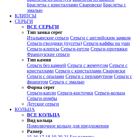
Браслеты с кристаллами Сваровски
Браслеты с
эмалью
КЛИПСЫ
СЕРЬГИ
ВСЕ СЕРЬГИ
Тип замка серег
Итальянские серьги
Серьги с английским замком
Серьги-гвоздики (пусеты)
Серьги-каффы на уши
Серьги-клипсы
Серьги-петли
Серьги-протяжки
Французские серьги
Тип камня
Серьги без камней
Серьги с жемчугом
Серьги с
кристаллами
Серьги с кристаллами Сваровски
Серьги с опалами
Серьги с перламутром
Серьги с
фианитом
Серьги с эмалью
Форма серег
Серьги-капли
Серьги-кисточки
Серьги-кольца
Серьги-ромбы
Детские серьги
КОЛЬЦА
ВСЕ КОЛЬЦА
Вид кольца
Помолвочное кольцо для предложения
Размер
15
16
17
18
19
20
21
Без размера