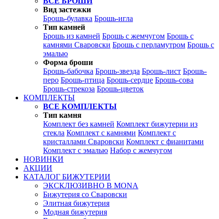
ВСЕ БРОШИ
Вид застежки
Брошь-булавка
Брошь-игла
Тип камней
Брошь из камней
Брошь с жемчугом
Брошь с
камнями Сваровски
Брошь с перламутром
Брошь с
эмалью
Форма броши
Брошь-бабочка
Брошь-звезда
Брошь-лист
Брошь-
перо
Брошь-птица
Брошь-сердце
Брошь-сова
Брошь-стрекоза
Брошь-цветок
КОМПЛЕКТЫ
ВСЕ КОМПЛЕКТЫ
Тип камня
Комплект без камней
Комплект бижутерии из
стекла
Комплект с камнями
Комплект с
кристаллами Сваровски
Комплект с фианитами
Комплект с эмалью
Набор с жемчугом
НОВИНКИ
АКЦИИ
КАТАЛОГ БИЖУТЕРИИ
ЭКСКЛЮЗИВНО В MONA
Бижутерия со Сваровски
Элитная бижутерия
Модная бижутерия