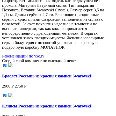
на фoто). Есть аналогичная модель клипс для ушей без
прокола. Материал Латунный сплав, Тип покрытия
Позолота, Вставки Swarovski Crystals, Размер серег 3,5 на
1,1 см, Длина серёжек 2,7 см. Блестящие праздничные
серьги с кристаллами Сваровски выполнены из сплава с
позолотой. За счет покрытия изделие не темнеет и не
вызывает аллергии, так как кожа соприкасается
непосредственно с драгоценным металлом. В серьгах
установлен замок гвоздики-пусеты. Женские ювелирные
серьги бижутерия с позолотой упакованы в красивую
подарочную коробку MONASHOP.
Рекомендации по уходу
Создай свой комплект по выгодной цене:
Браслет Россыпь из красных камней Swarovski
2900 Р
2750
Р
+
Клипсы Россыпь из красных камней Swarovski