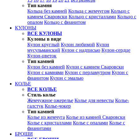
Тип камня
Кольца без камней
Кольца с жемчугом
Кольцо с
камнем Сваровски
Кольцо с кристаллами
Кольцо с
опалом
Кольцо с фианитом
КУЛОНЫ
ВСЕ КУЛОНЫ
Кулоны в виде
Кулон круглый
Кулон любимой
Кулон
мусульманский
Кулон с надписью
Кулон-сердце
Кулон-цветок
Тип камней
Кулон без камней
Кулон с камнем Сваровски
Кулон с камнями
Кулон с перламутром
Кулон с
фианитом
Кулон с эмалью
КОЛЬЕ
ВСЕ КОЛЬЕ
Стиль колье
Жемчужное ожерелье
Колье для невесты
Колье-
галстук
Колье-чокер
Тип камней
Колье из жемчуга
Колье из камней Сваровски
Колье с кристаллами
Колье с опалами
Колье с
фианитами
БРОШИ