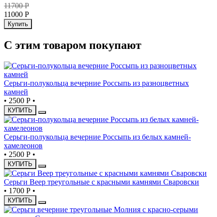
11700
Р
11000
Р
Купить
С этим товаром покупают
Серьги-полукольца вечерние Россыпь из разноцветных
камней
•
2500 Р
•
КУПИТЬ
Серьги-полукольца вечерние Россыпь из белых камней-
хамелеонов
•
2500 Р
•
КУПИТЬ
Серьги Веер треугольные с красными камнями Сваровски
•
1700 Р
•
КУПИТЬ