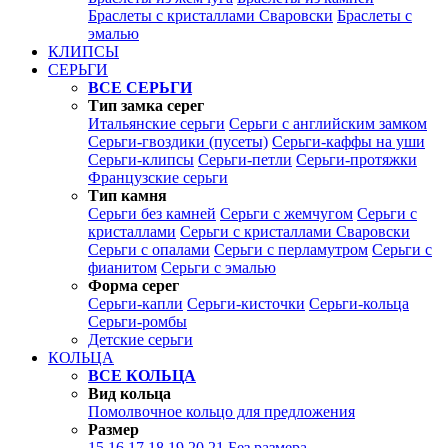
Браслеты с кристаллами Сваровски
Браслеты с
эмалью
КЛИПСЫ
СЕРЬГИ
ВСЕ СЕРЬГИ
Тип замка серег
Итальянские серьги
Серьги с английским замком
Серьги-гвоздики (пусеты)
Серьги-каффы на уши
Серьги-клипсы
Серьги-петли
Серьги-протяжки
Французские серьги
Тип камня
Серьги без камней
Серьги с жемчугом
Серьги с
кристаллами
Серьги с кристаллами Сваровски
Серьги с опалами
Серьги с перламутром
Серьги с
фианитом
Серьги с эмалью
Форма серег
Серьги-капли
Серьги-кисточки
Серьги-кольца
Серьги-ромбы
Детские серьги
КОЛЬЦА
ВСЕ КОЛЬЦА
Вид кольца
Помолвочное кольцо для предложения
Размер
15
16
17
18
19
20
21
Без размера