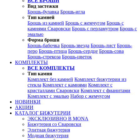
ВСЕ БРОШИ
Вид застежки
Брошь-булавка
Брошь-игла
Тип камней
Брошь из камней
Брошь с жемчугом
Брошь с
камнями Сваровски
Брошь с перламутром
Брошь с
эмалью
Форма броши
Брошь-бабочка
Брошь-звезда
Брошь-лист
Брошь-
перо
Брошь-птица
Брошь-сердце
Брошь-сова
Брошь-стрекоза
Брошь-цветок
КОМПЛЕКТЫ
ВСЕ КОМПЛЕКТЫ
Тип камня
Комплект без камней
Комплект бижутерии из
стекла
Комплект с камнями
Комплект с
кристаллами Сваровски
Комплект с фианитами
Комплект с эмалью
Набор с жемчугом
НОВИНКИ
АКЦИИ
КАТАЛОГ БИЖУТЕРИИ
ЭКСКЛЮЗИВНО В MONA
Бижутерия со Сваровски
Элитная бижутерия
Модная бижутерия