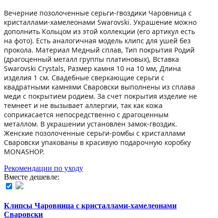
Вечерние позолоченные серьги-гвоздики Чаровница с
кристаллами-хамелеонами Swarovski. Украшение можно
дополнить Кольцом из этой коллекции (его aртикул есть
на фoто). Есть аналогичная модель клипс для ушей без
прокола. Материал Медный сплав, Тип покрытия Родий
(драгоценный металл группы платиновых), Вставка
Swarovski Crystals, Размер камня 10 на 10 мм, Длина
изделия 1 см. Свадебные сверкающие серьги с
квадратными камнями Сваровски выполнены из сплава
меди с покрытием родием. За счет покрытия изделие не
темнеет и не вызывает аллергии, так как кожа
соприкасается непосредственно с драгоценным
металлом. В украшении установлен замок-гвоздик.
Женские позолоченные серьги-ромбы с кристаллами
Сваровски упакованы в красивую подарочную коробку
MONASHOP.
Рекомендации по уходу
Вместе дешевле:
Клипсы Чаровница с кристаллами-хамелеонами
Сваровски