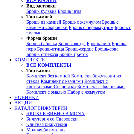
ВСЕ БРОШИ
Вид застежки
Брошь-булавка
Брошь-игла
Тип камней
Брошь из камней
Брошь с жемчугом
Брошь с
камнями Сваровски
Брошь с перламутром
Брошь с
эмалью
Форма броши
Брошь-бабочка
Брошь-звезда
Брошь-лист
Брошь-
перо
Брошь-птица
Брошь-сердце
Брошь-сова
Брошь-стрекоза
Брошь-цветок
КОМПЛЕКТЫ
ВСЕ КОМПЛЕКТЫ
Тип камня
Комплект без камней
Комплект бижутерии из
стекла
Комплект с камнями
Комплект с
кристаллами Сваровски
Комплект с фианитами
Комплект с эмалью
Набор с жемчугом
НОВИНКИ
АКЦИИ
КАТАЛОГ БИЖУТЕРИИ
ЭКСКЛЮЗИВНО В MONA
Бижутерия со Сваровски
Элитная бижутерия
Модная бижутерия