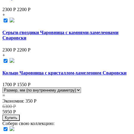
2300 Р
2200
Р
+
Серьги-гвоздики Чаровница с камнями-хамелеонами
Сваровски
2300 Р
2200
Р
+
Кольцо Чаровница с кристаллом-хамелеоном Сваровски
1700 Р
1550
Р
=
Экономия
:
350
Р
6300
Р
5950
Р
Купить
Собери свою коллекцию: