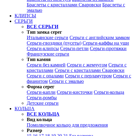
Браслеты с кристаллами Сваровски
Браслеты с
эмалью
КЛИПСЫ
СЕРЬГИ
ВСЕ СЕРЬГИ
Тип замка серег
Итальянские серьги
Серьги с английским замком
Серьги-гвоздики (пусеты)
Серьги-каффы на уши
Серьги-клипсы
Серьги-петли
Серьги-протяжки
Французские серьги
Тип камня
Серьги без камней
Серьги с жемчугом
Серьги с
кристаллами
Серьги с кристаллами Сваровски
Серьги с опалами
Серьги с перламутром
Серьги с
фианитом
Серьги с эмалью
Форма серег
Серьги-капли
Серьги-кисточки
Серьги-кольца
Серьги-ромбы
Детские серьги
КОЛЬЦА
ВСЕ КОЛЬЦА
Вид кольца
Помолвочное кольцо для предложения
Размер
15
16
17
18
19
20
21
Без размера