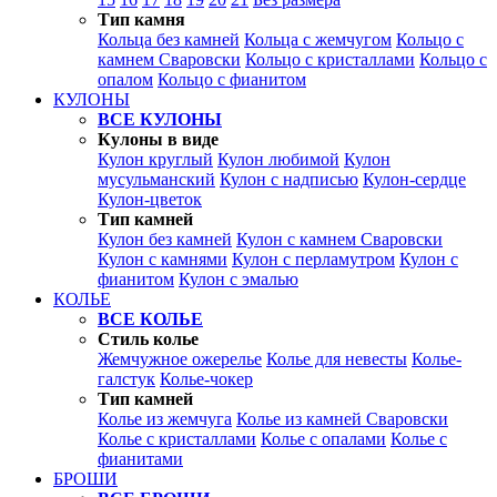
Тип камня
Кольца без камней
Кольца с жемчугом
Кольцо с
камнем Сваровски
Кольцо с кристаллами
Кольцо с
опалом
Кольцо с фианитом
КУЛОНЫ
ВСЕ КУЛОНЫ
Кулоны в виде
Кулон круглый
Кулон любимой
Кулон
мусульманский
Кулон с надписью
Кулон-сердце
Кулон-цветок
Тип камней
Кулон без камней
Кулон с камнем Сваровски
Кулон с камнями
Кулон с перламутром
Кулон с
фианитом
Кулон с эмалью
КОЛЬЕ
ВСЕ КОЛЬЕ
Стиль колье
Жемчужное ожерелье
Колье для невесты
Колье-
галстук
Колье-чокер
Тип камней
Колье из жемчуга
Колье из камней Сваровски
Колье с кристаллами
Колье с опалами
Колье с
фианитами
БРОШИ