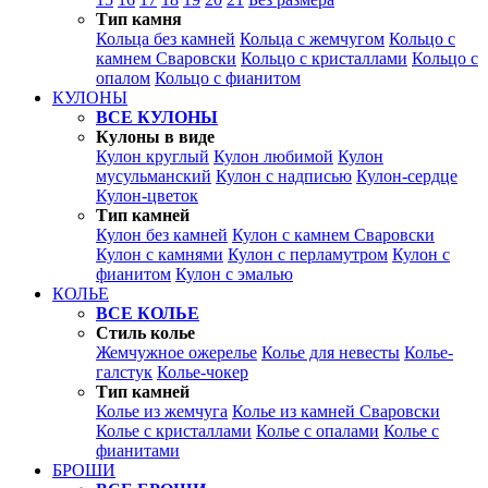
Тип камня
Кольца без камней
Кольца с жемчугом
Кольцо с
камнем Сваровски
Кольцо с кристаллами
Кольцо с
опалом
Кольцо с фианитом
КУЛОНЫ
ВСЕ КУЛОНЫ
Кулоны в виде
Кулон круглый
Кулон любимой
Кулон
мусульманский
Кулон с надписью
Кулон-сердце
Кулон-цветок
Тип камней
Кулон без камней
Кулон с камнем Сваровски
Кулон с камнями
Кулон с перламутром
Кулон с
фианитом
Кулон с эмалью
КОЛЬЕ
ВСЕ КОЛЬЕ
Стиль колье
Жемчужное ожерелье
Колье для невесты
Колье-
галстук
Колье-чокер
Тип камней
Колье из жемчуга
Колье из камней Сваровски
Колье с кристаллами
Колье с опалами
Колье с
фианитами
БРОШИ