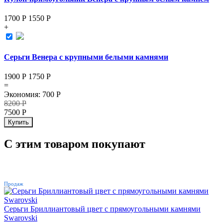
1700 Р
1550
Р
+
Серьги Венера с крупными белыми камнями
1900 Р
1750
Р
=
Экономия
:
700
Р
8200
Р
7500
Р
Купить
С этим товаром покупают
ХИТ
Продаж
Серьги Бриллиантовый цвет с прямоугольными камнями
Swarovski