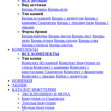
ВСЕ БРОШИ
Вид застежки
Брошь-булавка
Брошь-игла
Тип камней
Брошь из камней
Брошь с жемчугом
Брошь с
камнями Сваровски
Брошь с перламутром
Брошь с
эмалью
Форма броши
Брошь-бабочка
Брошь-звезда
Брошь-лист
Брошь-
перо
Брошь-птица
Брошь-сердце
Брошь-сова
Брошь-стрекоза
Брошь-цветок
КОМПЛЕКТЫ
ВСЕ КОМПЛЕКТЫ
Тип камня
Комплект без камней
Комплект бижутерии из
стекла
Комплект с камнями
Комплект с
кристаллами Сваровски
Комплект с фианитами
Комплект с эмалью
Набор с жемчугом
НОВИНКИ
АКЦИИ
КАТАЛОГ БИЖУТЕРИИ
ЭКСКЛЮЗИВНО В MONA
Бижутерия со Сваровски
Элитная бижутерия
Модная бижутерия