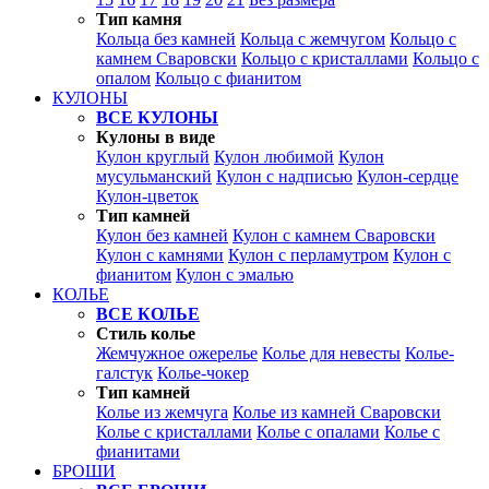
Тип камня
Кольца без камней
Кольца с жемчугом
Кольцо с
камнем Сваровски
Кольцо с кристаллами
Кольцо с
опалом
Кольцо с фианитом
КУЛОНЫ
ВСЕ КУЛОНЫ
Кулоны в виде
Кулон круглый
Кулон любимой
Кулон
мусульманский
Кулон с надписью
Кулон-сердце
Кулон-цветок
Тип камней
Кулон без камней
Кулон с камнем Сваровски
Кулон с камнями
Кулон с перламутром
Кулон с
фианитом
Кулон с эмалью
КОЛЬЕ
ВСЕ КОЛЬЕ
Стиль колье
Жемчужное ожерелье
Колье для невесты
Колье-
галстук
Колье-чокер
Тип камней
Колье из жемчуга
Колье из камней Сваровски
Колье с кристаллами
Колье с опалами
Колье с
фианитами
БРОШИ