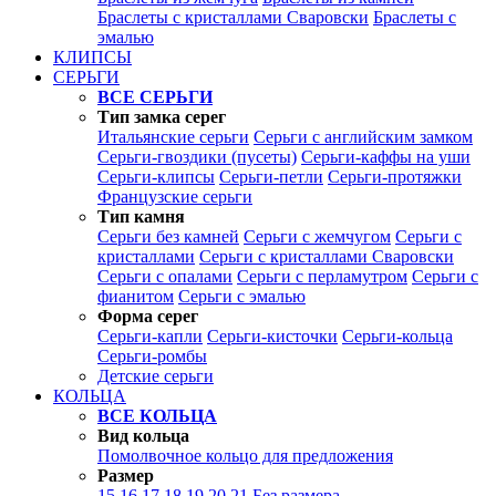
Браслеты с кристаллами Сваровски
Браслеты с
эмалью
КЛИПСЫ
СЕРЬГИ
ВСЕ СЕРЬГИ
Тип замка серег
Итальянские серьги
Серьги с английским замком
Серьги-гвоздики (пусеты)
Серьги-каффы на уши
Серьги-клипсы
Серьги-петли
Серьги-протяжки
Французские серьги
Тип камня
Серьги без камней
Серьги с жемчугом
Серьги с
кристаллами
Серьги с кристаллами Сваровски
Серьги с опалами
Серьги с перламутром
Серьги с
фианитом
Серьги с эмалью
Форма серег
Серьги-капли
Серьги-кисточки
Серьги-кольца
Серьги-ромбы
Детские серьги
КОЛЬЦА
ВСЕ КОЛЬЦА
Вид кольца
Помолвочное кольцо для предложения
Размер
15
16
17
18
19
20
21
Без размера