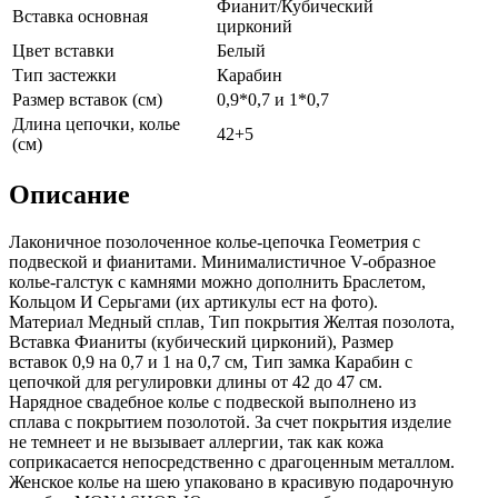
Фианит/Кубический
Вставка основная
цирконий
Цвет вставки
Белый
Тип застежки
Карабин
Размер вставок (см)
0,9*0,7 и 1*0,7
Длина цепочки, колье
42+5
(см)
Описание
Лаконичное позолоченное колье-цепочка Геометрия с
подвеской и фианитами. Минималистичное V-образное
колье-галстук с камнями можно дополнить Браслетом,
Кольцом И Серьгами (их aртикулы ест на фoто).
Материал Медный сплав, Тип покрытия Желтая позолота,
Вставка Фианиты (кубический цирконий), Размер
вставок 0,9 на 0,7 и 1 на 0,7 см, Тип замка Карабин с
цепочкой для регулировки длины от 42 до 47 см.
Нарядное свадебное колье с подвеской выполнено из
сплава с покрытием позолотой. За счет покрытия изделие
не темнеет и не вызывает аллергии, так как кожа
соприкасается непосредственно с драгоценным металлом.
Женское колье на шею упаковано в красивую подарочную