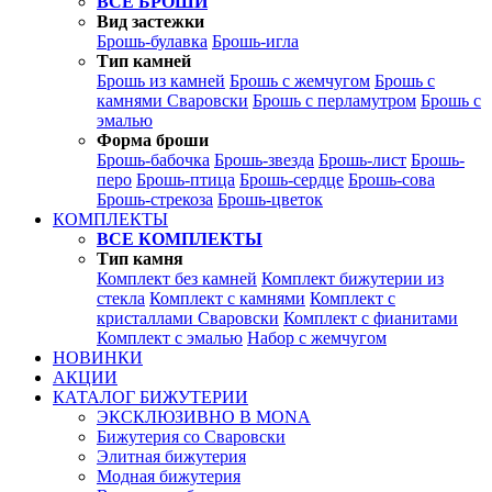
ВСЕ БРОШИ
Вид застежки
Брошь-булавка
Брошь-игла
Тип камней
Брошь из камней
Брошь с жемчугом
Брошь с
камнями Сваровски
Брошь с перламутром
Брошь с
эмалью
Форма броши
Брошь-бабочка
Брошь-звезда
Брошь-лист
Брошь-
перо
Брошь-птица
Брошь-сердце
Брошь-сова
Брошь-стрекоза
Брошь-цветок
КОМПЛЕКТЫ
ВСЕ КОМПЛЕКТЫ
Тип камня
Комплект без камней
Комплект бижутерии из
стекла
Комплект с камнями
Комплект с
кристаллами Сваровски
Комплект с фианитами
Комплект с эмалью
Набор с жемчугом
НОВИНКИ
АКЦИИ
КАТАЛОГ БИЖУТЕРИИ
ЭКСКЛЮЗИВНО В MONA
Бижутерия со Сваровски
Элитная бижутерия
Модная бижутерия