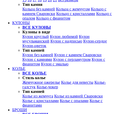
Тип камня
Кольца без камней
Кольца с жемчугом
Кольцо с
камнем Сваровски
Кольцо с кристаллами
Кольцо с
опалом
Кольцо с фианитом
КУЛОНЫ
ВСЕ КУЛОНЫ
Кулоны в виде
Кулон круглый
Кулон любимой
Кулон
мусульманский
Кулон с надписью
Кулон-сердце
Кулон-цветок
Тип камней
Кулон без камней
Кулон с камнем Сваровски
Кулон с камнями
Кулон с перламутром
Кулон с
фианитом
Кулон с эмалью
КОЛЬЕ
ВСЕ КОЛЬЕ
Стиль колье
Жемчужное ожерелье
Колье для невесты
Колье-
галстук
Колье-чокер
Тип камней
Колье из жемчуга
Колье из камней Сваровски
Колье с кристаллами
Колье с опалами
Колье с
фианитами
БРОШИ