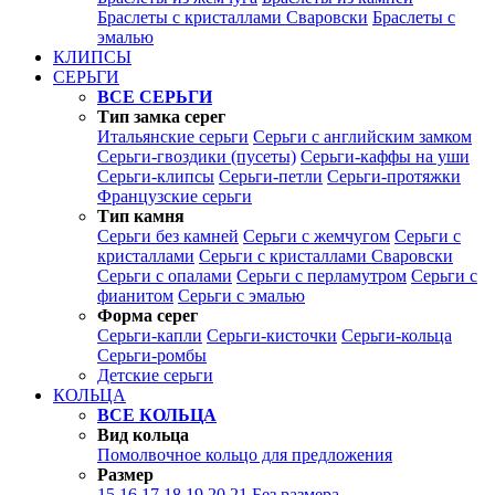
Браслеты с кристаллами Сваровски
Браслеты с
эмалью
КЛИПСЫ
СЕРЬГИ
ВСЕ СЕРЬГИ
Тип замка серег
Итальянские серьги
Серьги с английским замком
Серьги-гвоздики (пусеты)
Серьги-каффы на уши
Серьги-клипсы
Серьги-петли
Серьги-протяжки
Французские серьги
Тип камня
Серьги без камней
Серьги с жемчугом
Серьги с
кристаллами
Серьги с кристаллами Сваровски
Серьги с опалами
Серьги с перламутром
Серьги с
фианитом
Серьги с эмалью
Форма серег
Серьги-капли
Серьги-кисточки
Серьги-кольца
Серьги-ромбы
Детские серьги
КОЛЬЦА
ВСЕ КОЛЬЦА
Вид кольца
Помолвочное кольцо для предложения
Размер
15
16
17
18
19
20
21
Без размера