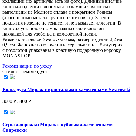
коллекции (их aртикулы есть на фoто). Длинные висячие
клипсы-подвески с дорожкой из камней Сваровски
выполнены из Медного сплава с покрытием Родием
(драгоценный металл группы платиновых). За счет
покрытия изделие не темнеет и не вызывает аллергии. В
клипсах установлен замок-зажим с силиконовой
накладкой для удобства и комфортной носки.
Размер кристаллов Swarovski 6 мм, размер изделий 3,2 на
0,9 см. Женские позолоченные серьги-клипсы бижутерия
с позолотой упакованы в красивую подарочную коробку
MONASHOP.
Рекомендации по уходу
Стилист рекомендует:
Колье дуга Мираж с кристаллами-хамелеонами Swarovski
3600 Р
3400
Р
+
Серьги-дорожки Мираж с кубиками-хамелеонами
Сваровски