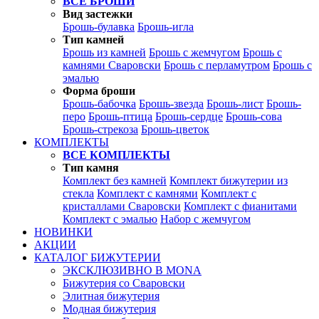
ВСЕ БРОШИ
Вид застежки
Брошь-булавка
Брошь-игла
Тип камней
Брошь из камней
Брошь с жемчугом
Брошь с
камнями Сваровски
Брошь с перламутром
Брошь с
эмалью
Форма броши
Брошь-бабочка
Брошь-звезда
Брошь-лист
Брошь-
перо
Брошь-птица
Брошь-сердце
Брошь-сова
Брошь-стрекоза
Брошь-цветок
КОМПЛЕКТЫ
ВСЕ КОМПЛЕКТЫ
Тип камня
Комплект без камней
Комплект бижутерии из
стекла
Комплект с камнями
Комплект с
кристаллами Сваровски
Комплект с фианитами
Комплект с эмалью
Набор с жемчугом
НОВИНКИ
АКЦИИ
КАТАЛОГ БИЖУТЕРИИ
ЭКСКЛЮЗИВНО В MONA
Бижутерия со Сваровски
Элитная бижутерия
Модная бижутерия