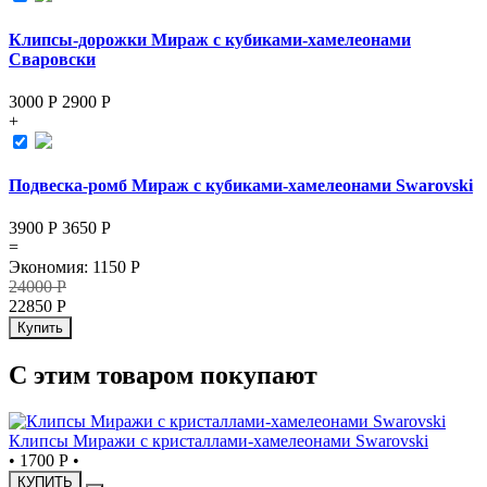
Клипсы-дорожки Мираж с кубиками-хамелеонами
Сваровски
3000 Р
2900
Р
+
Подвеска-ромб Мираж с кубиками-хамелеонами Swarovski
3900 Р
3650
Р
=
Экономия
:
1150
Р
24000
Р
22850
Р
Купить
С этим товаром покупают
Клипсы Миражи с кристаллами-хамелеонами Swarovski
•
1700 Р
•
КУПИТЬ