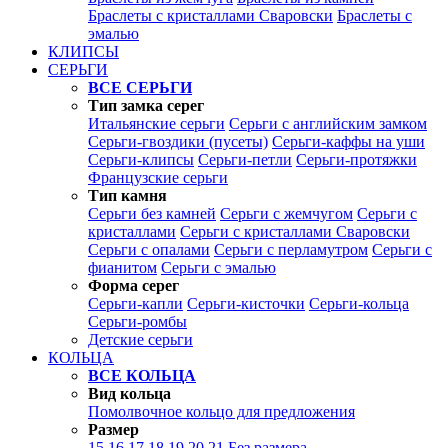
Браслеты с кристаллами Сваровски
Браслеты с
эмалью
КЛИПСЫ
СЕРЬГИ
ВСЕ СЕРЬГИ
Тип замка серег
Итальянские серьги
Серьги с английским замком
Серьги-гвоздики (пусеты)
Серьги-каффы на уши
Серьги-клипсы
Серьги-петли
Серьги-протяжки
Французские серьги
Тип камня
Серьги без камней
Серьги с жемчугом
Серьги с
кристаллами
Серьги с кристаллами Сваровски
Серьги с опалами
Серьги с перламутром
Серьги с
фианитом
Серьги с эмалью
Форма серег
Серьги-капли
Серьги-кисточки
Серьги-кольца
Серьги-ромбы
Детские серьги
КОЛЬЦА
ВСЕ КОЛЬЦА
Вид кольца
Помолвочное кольцо для предложения
Размер
15
16
17
18
19
20
21
Без размера