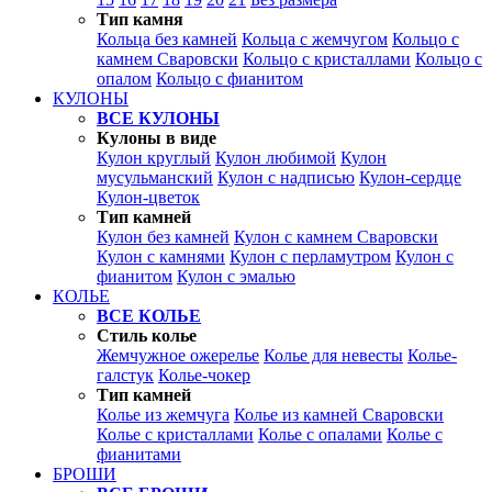
Тип камня
Кольца без камней
Кольца с жемчугом
Кольцо с
камнем Сваровски
Кольцо с кристаллами
Кольцо с
опалом
Кольцо с фианитом
КУЛОНЫ
ВСЕ КУЛОНЫ
Кулоны в виде
Кулон круглый
Кулон любимой
Кулон
мусульманский
Кулон с надписью
Кулон-сердце
Кулон-цветок
Тип камней
Кулон без камней
Кулон с камнем Сваровски
Кулон с камнями
Кулон с перламутром
Кулон с
фианитом
Кулон с эмалью
КОЛЬЕ
ВСЕ КОЛЬЕ
Стиль колье
Жемчужное ожерелье
Колье для невесты
Колье-
галстук
Колье-чокер
Тип камней
Колье из жемчуга
Колье из камней Сваровски
Колье с кристаллами
Колье с опалами
Колье с
фианитами
БРОШИ