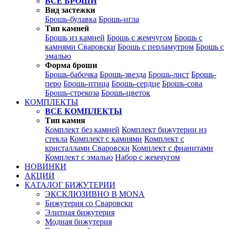
ВСЕ БРОШИ
Вид застежки
Брошь-булавка
Брошь-игла
Тип камней
Брошь из камней
Брошь с жемчугом
Брошь с
камнями Сваровски
Брошь с перламутром
Брошь с
эмалью
Форма броши
Брошь-бабочка
Брошь-звезда
Брошь-лист
Брошь-
перо
Брошь-птица
Брошь-сердце
Брошь-сова
Брошь-стрекоза
Брошь-цветок
КОМПЛЕКТЫ
ВСЕ КОМПЛЕКТЫ
Тип камня
Комплект без камней
Комплект бижутерии из
стекла
Комплект с камнями
Комплект с
кристаллами Сваровски
Комплект с фианитами
Комплект с эмалью
Набор с жемчугом
НОВИНКИ
АКЦИИ
КАТАЛОГ БИЖУТЕРИИ
ЭКСКЛЮЗИВНО В MONA
Бижутерия со Сваровски
Элитная бижутерия
Модная бижутерия