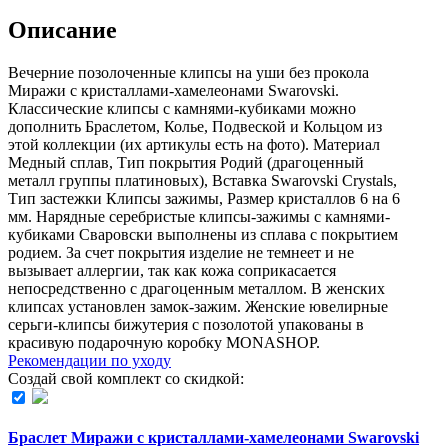
Описание
Вечерние позолоченные клипсы на уши без прокола
Миражи с кристаллами-хамелеонами Swarovski.
Классические клипсы с камнями-кубиками можно
дополнить Браслетом, Колье, Подвеской и Кольцом из
этой коллекции (их aртикулы есть на фoто). Материал
Медный сплав, Тип покрытия Родий (драгоценный
металл группы платиновых), Вставка Swarovski Crystals,
Тип застежки Клипсы зажимы, Размер кристаллов 6 на 6
мм. Нарядные серебристые клипсы-зажимы с камнями-
кубиками Сваровски выполнены из сплава с покрытием
родием. За счет покрытия изделие не темнеет и не
вызывает аллергии, так как кожа соприкасается
непосредственно с драгоценным металлом. В женских
клипсах установлен замок-зажим. Женские ювелирные
серьги-клипсы бижутерия с позолотой упакованы в
красивую подарочную коробку MONASHOP.
Рекомендации по уходу
Создай свой комплект со скидкой:
Браслет Миражи с кристаллами-хамелеонами Swarovski