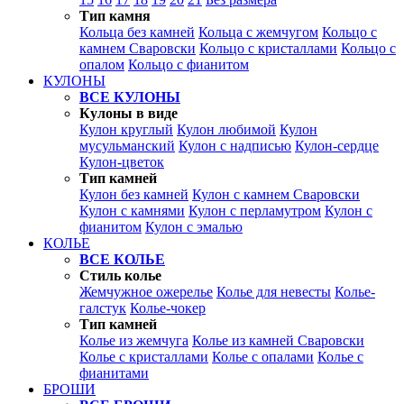
Тип камня
Кольца без камней
Кольца с жемчугом
Кольцо с
камнем Сваровски
Кольцо с кристаллами
Кольцо с
опалом
Кольцо с фианитом
КУЛОНЫ
ВСЕ КУЛОНЫ
Кулоны в виде
Кулон круглый
Кулон любимой
Кулон
мусульманский
Кулон с надписью
Кулон-сердце
Кулон-цветок
Тип камней
Кулон без камней
Кулон с камнем Сваровски
Кулон с камнями
Кулон с перламутром
Кулон с
фианитом
Кулон с эмалью
КОЛЬЕ
ВСЕ КОЛЬЕ
Стиль колье
Жемчужное ожерелье
Колье для невесты
Колье-
галстук
Колье-чокер
Тип камней
Колье из жемчуга
Колье из камней Сваровски
Колье с кристаллами
Колье с опалами
Колье с
фианитами
БРОШИ