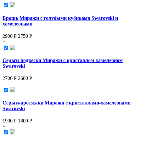
Брошь Миражи с голубыми кубиками Swarovski и
хамелеонами
2900 Р
2750
Р
+
Серьги-подвески Миражи с кристаллом-хамелеоном
Swarovski
2700 Р
2600
Р
+
Серьги-протяжки Миражи с кристаллами-хамелеонами
Swarovski
1900 Р
1800
Р
+