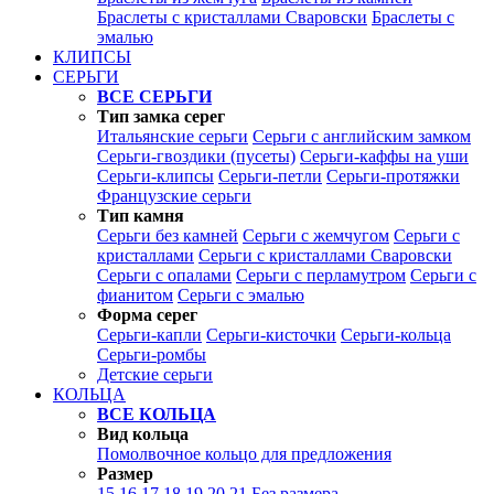
Браслеты с кристаллами Сваровски
Браслеты с
эмалью
КЛИПСЫ
СЕРЬГИ
ВСЕ СЕРЬГИ
Тип замка серег
Итальянские серьги
Серьги с английским замком
Серьги-гвоздики (пусеты)
Серьги-каффы на уши
Серьги-клипсы
Серьги-петли
Серьги-протяжки
Французские серьги
Тип камня
Серьги без камней
Серьги с жемчугом
Серьги с
кристаллами
Серьги с кристаллами Сваровски
Серьги с опалами
Серьги с перламутром
Серьги с
фианитом
Серьги с эмалью
Форма серег
Серьги-капли
Серьги-кисточки
Серьги-кольца
Серьги-ромбы
Детские серьги
КОЛЬЦА
ВСЕ КОЛЬЦА
Вид кольца
Помолвочное кольцо для предложения
Размер
15
16
17
18
19
20
21
Без размера