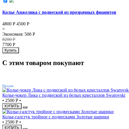
Колье Анжелика с подвеской из прозрачных фианитов
4800 Р
4500
Р
=
Экономия
:
500
Р
8200
Р
7700
Р
Купить
С этим товаром покупают
ХИТ
Продаж
Колье-чокер Лика с подвеской из белых кристаллов Swarovski
•
2500 Р
•
КУПИТЬ
Колье-галстук тройное с подвесками Золотые шарики
•
2500 Р
•
КУПИТЬ