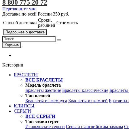
8 800 775 20 72
Перезвоните мне
Доставка по всей России
350 руб.
Сроки,
Способ доставки
Стоимость
раб.дней
Подробнее о доставке
Корзина
Категории
БРАСЛЕТЫ
ВСЕ БРАСЛЕТЫ
Модель браслета
Браслеты жесткие
Браслеты классические
Браслеты
Тип камней
Браслеты из жемчуга
Браслеты из камней
Браслеты 
КЛИПСЫ
СЕРЬГИ
ВСЕ СЕРЬГИ
Тип замка серег
Итальянские серьги
Серьги с английским замком
Се