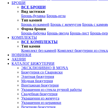
БРОШИ
ВСЕ БРОШИ
Вид застежки
Брошь-булавка
Брошь-игла
Тип камней
Брошь из камней
Брошь с жемчугом
Брошь с камня
Форма броши
Брошь-бабочка
Брошь-звезда
Брошь-лист
Брошь-пер
КОМПЛЕКТЫ
ВСЕ КОМПЛЕКТЫ
Тип камня
Комплект без камней
Комплект бижутерии из стекл
НОВИНКИ
АКЦИИ
КАТАЛОГ БИЖУТЕРИИ
ЭКСКЛЮЗИВНО В MONA
Бижутерия со Сваровски
Элитная бижутерия
Модная бижутерия
Винтажная бижутерия
Украшения из стекла ручной работы
Свадебная бижутерия
Украшения из жемчуга
Украшения из керамики
Вечерняя бижутерия