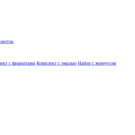
цветок
ект с фианитами
Комплект с эмалью
Набор с жемчугом