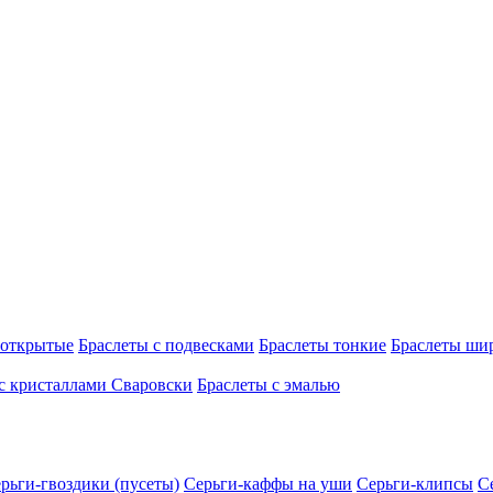
 открытые
Браслеты с подвесками
Браслеты тонкие
Браслеты ши
с кристаллами Сваровски
Браслеты с эмалью
рьги-гвоздики (пусеты)
Серьги-каффы на уши
Серьги-клипсы
С