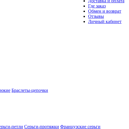
Доставка и оплата
Где заказ
Обмен и возврат
Отзывы
Личный кабинет
рокие
Браслеты-цепочки
ерьги-петли
Серьги-протяжки
Французские серьги