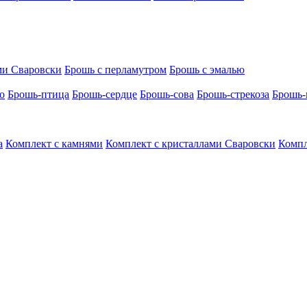
ми Сваровски
Брошь с перламутром
Брошь с эмалью
о
Брошь-птица
Брошь-сердце
Брошь-сова
Брошь-стрекоза
Брошь-
а
Комплект с камнями
Комплект с кристаллами Сваровски
Компл