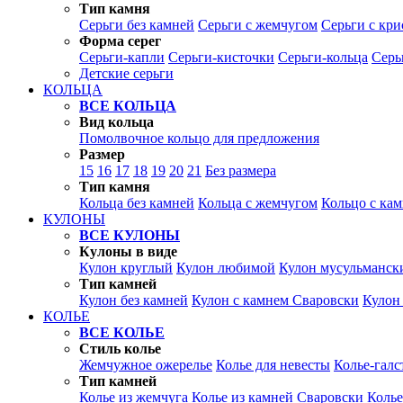
Тип камня
Серьги без камней
Серьги с жемчугом
Серьги с кр
Форма серег
Серьги-капли
Серьги-кисточки
Серьги-кольца
Серь
Детские серьги
КОЛЬЦА
ВСЕ КОЛЬЦА
Вид кольца
Помолвочное кольцо для предложения
Размер
15
16
17
18
19
20
21
Без размера
Тип камня
Кольца без камней
Кольца с жемчугом
Кольцо с ка
КУЛОНЫ
ВСЕ КУЛОНЫ
Кулоны в виде
Кулон круглый
Кулон любимой
Кулон мусульманск
Тип камней
Кулон без камней
Кулон с камнем Сваровски
Кулон
КОЛЬЕ
ВСЕ КОЛЬЕ
Стиль колье
Жемчужное ожерелье
Колье для невесты
Колье-галс
Тип камней
Колье из жемчуга
Колье из камней Сваровски
Колье