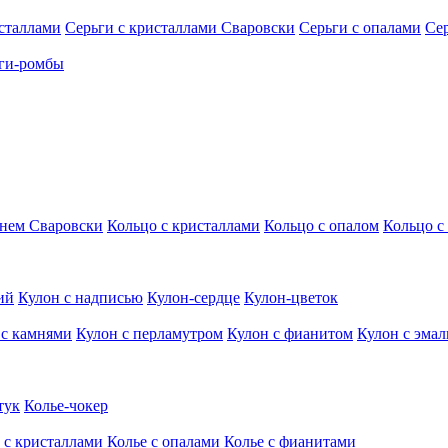
исталлами
Серьги с кристаллами Сваровски
Серьги с опалами
Се
ги-ромбы
мнем Сваровски
Кольцо с кристаллами
Кольцо с опалом
Кольцо с
ий
Кулон с надписью
Кулон-сердце
Кулон-цветок
 с камнями
Кулон с перламутром
Кулон с фианитом
Кулон с эма
тук
Колье-чокер
 с кристаллами
Колье с опалами
Колье с фианитами