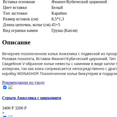
Вставка основная
Фианит/Кубический цирконий
Цвет вставки
Белый
Тип застежки
Карабин
Размер вставок (см)
8,5*1,3
Длина цепочки, колье (см)
45+5
Вид огранки камня
Груша (Капля)
Описание
Вечернее позолоченное колье Анжелика с подвеской из проз
Розовая позолота, Вставки Фианит/Кубический цирконий, Тип з
Свадебное V-образное колье невесты с камнями в виде капли
аллергии, так как кожа соприкасается непосредственно с др
коробку MONASHOP. Позолоченное колье бижутерия в подаро
Рекомендации по уходу
Серьги Анжелика с цирконием
3400 Р
3200
Р
+