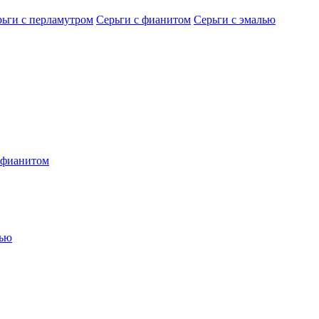
рьги с перламутром
Серьги с фианитом
Серьги с эмалью
 фианитом
лью