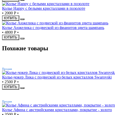
Колье Happy с белыми кристаллами в позолоте
•
2000 Р
•
КУПИТЬ
Колье Анжелика с подвеской из фианитов цвета шампань
•
4800 Р
•
КУПИТЬ
Похожие товары
ХИТ
Продаж
Колье-чокер Лика с подвеской из белых кристаллов Swarovski
•
2500 Р
•
КУПИТЬ
ХИТ
Продаж
Колье Афина с австрийскими кристаллами, покрытие - золото
•
3500 Р
•