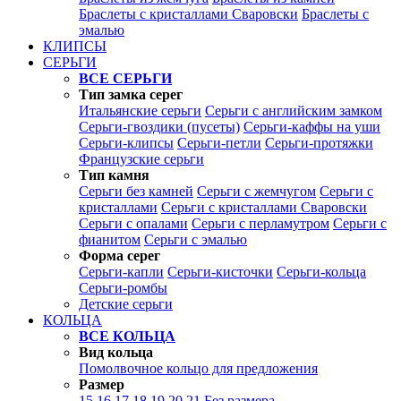
Браслеты с кристаллами Сваровски
Браслеты с
эмалью
КЛИПСЫ
СЕРЬГИ
ВСЕ СЕРЬГИ
Тип замка серег
Итальянские серьги
Серьги с английским замком
Серьги-гвоздики (пусеты)
Серьги-каффы на уши
Серьги-клипсы
Серьги-петли
Серьги-протяжки
Французские серьги
Тип камня
Серьги без камней
Серьги с жемчугом
Серьги с
кристаллами
Серьги с кристаллами Сваровски
Серьги с опалами
Серьги с перламутром
Серьги с
фианитом
Серьги с эмалью
Форма серег
Серьги-капли
Серьги-кисточки
Серьги-кольца
Серьги-ромбы
Детские серьги
КОЛЬЦА
ВСЕ КОЛЬЦА
Вид кольца
Помолвочное кольцо для предложения
Размер
15
16
17
18
19
20
21
Без размера