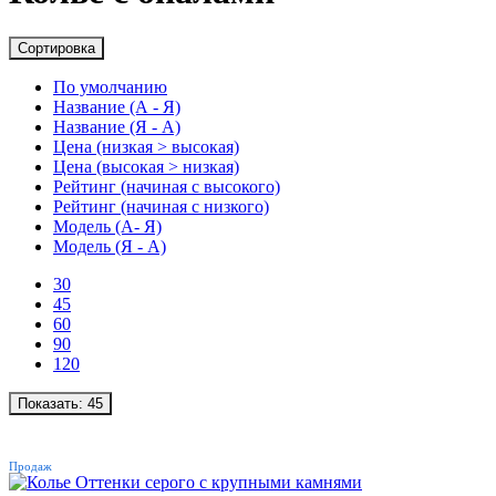
Сортировка
По умолчанию
Название (А - Я)
Название (Я - А)
Цена (низкая > высокая)
Цена (высокая > низкая)
Рейтинг (начиная с высокого)
Рейтинг (начиная с низкого)
Модель (А- Я)
Модель (Я - А)
30
45
60
90
120
Показать:
45
ХИТ
Продаж