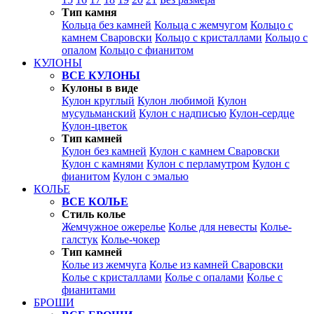
Тип камня
Кольца без камней
Кольца с жемчугом
Кольцо с
камнем Сваровски
Кольцо с кристаллами
Кольцо с
опалом
Кольцо с фианитом
КУЛОНЫ
ВСЕ КУЛОНЫ
Кулоны в виде
Кулон круглый
Кулон любимой
Кулон
мусульманский
Кулон с надписью
Кулон-сердце
Кулон-цветок
Тип камней
Кулон без камней
Кулон с камнем Сваровски
Кулон с камнями
Кулон с перламутром
Кулон с
фианитом
Кулон с эмалью
КОЛЬЕ
ВСЕ КОЛЬЕ
Стиль колье
Жемчужное ожерелье
Колье для невесты
Колье-
галстук
Колье-чокер
Тип камней
Колье из жемчуга
Колье из камней Сваровски
Колье с кристаллами
Колье с опалами
Колье с
фианитами
БРОШИ