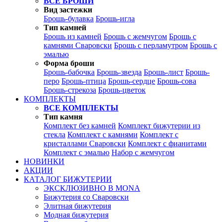
ВСЕ БРОШИ
Вид застежки
Брошь-булавка
Брошь-игла
Тип камней
Брошь из камней
Брошь с жемчугом
Брошь с
камнями Сваровски
Брошь с перламутром
Брошь с
эмалью
Форма броши
Брошь-бабочка
Брошь-звезда
Брошь-лист
Брошь-
перо
Брошь-птица
Брошь-сердце
Брошь-сова
Брошь-стрекоза
Брошь-цветок
КОМПЛЕКТЫ
ВСЕ КОМПЛЕКТЫ
Тип камня
Комплект без камней
Комплект бижутерии из
стекла
Комплект с камнями
Комплект с
кристаллами Сваровски
Комплект с фианитами
Комплект с эмалью
Набор с жемчугом
НОВИНКИ
АКЦИИ
КАТАЛОГ БИЖУТЕРИИ
ЭКСКЛЮЗИВНО В MONA
Бижутерия со Сваровски
Элитная бижутерия
Модная бижутерия