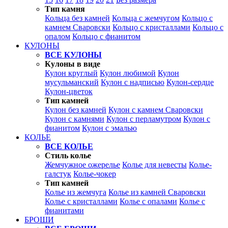
Тип камня
Кольца без камней
Кольца с жемчугом
Кольцо с
камнем Сваровски
Кольцо с кристаллами
Кольцо с
опалом
Кольцо с фианитом
КУЛОНЫ
ВСЕ КУЛОНЫ
Кулоны в виде
Кулон круглый
Кулон любимой
Кулон
мусульманский
Кулон с надписью
Кулон-сердце
Кулон-цветок
Тип камней
Кулон без камней
Кулон с камнем Сваровски
Кулон с камнями
Кулон с перламутром
Кулон с
фианитом
Кулон с эмалью
КОЛЬЕ
ВСЕ КОЛЬЕ
Стиль колье
Жемчужное ожерелье
Колье для невесты
Колье-
галстук
Колье-чокер
Тип камней
Колье из жемчуга
Колье из камней Сваровски
Колье с кристаллами
Колье с опалами
Колье с
фианитами
БРОШИ