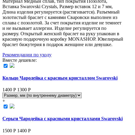
Материал Медный сплав, тип покрытия Позолота,
Вставка Swarovski Crystals, Размер вставок 12 и 7 мм,
Длина изделия регулируется (растягивается). Разъемный
золотистый браслет с камнями Сваровски выполнен из
сплава с позолотой. За счет покрытия изделие не темнеет
и не вызывает аллергии. Изделие регулируется по
размеру. Открытый женский браслет на руку упакован в
красивую подарочную коробку MONASHOP. Ювелирный
браслет бижутерия в подарок женщине или девушке.
Рекомендации по уходу
Вместе дешевле:
Кольцо Чародейка с красным кристаллом Swarovski
1400 Р
1300
Р
+
Серьги Чародейка с красными кристаллами Swarovski
1500 Р
1400
Р