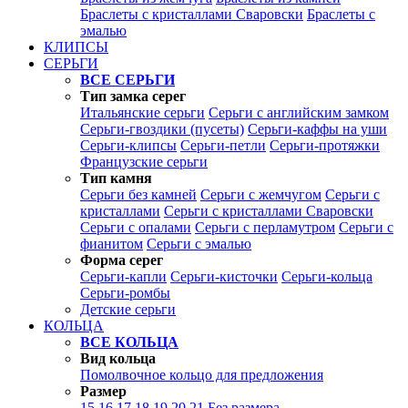
Браслеты с кристаллами Сваровски
Браслеты с
эмалью
КЛИПСЫ
СЕРЬГИ
ВСЕ СЕРЬГИ
Тип замка серег
Итальянские серьги
Серьги с английским замком
Серьги-гвоздики (пусеты)
Серьги-каффы на уши
Серьги-клипсы
Серьги-петли
Серьги-протяжки
Французские серьги
Тип камня
Серьги без камней
Серьги с жемчугом
Серьги с
кристаллами
Серьги с кристаллами Сваровски
Серьги с опалами
Серьги с перламутром
Серьги с
фианитом
Серьги с эмалью
Форма серег
Серьги-капли
Серьги-кисточки
Серьги-кольца
Серьги-ромбы
Детские серьги
КОЛЬЦА
ВСЕ КОЛЬЦА
Вид кольца
Помолвочное кольцо для предложения
Размер
15
16
17
18
19
20
21
Без размера