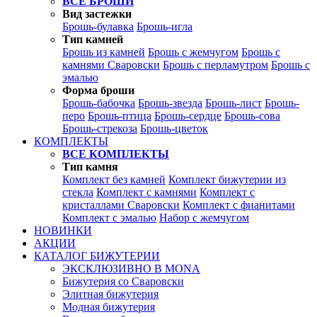
ВСЕ БРОШИ
Вид застежки
Брошь-булавка
Брошь-игла
Тип камней
Брошь из камней
Брошь с жемчугом
Брошь с
камнями Сваровски
Брошь с перламутром
Брошь с
эмалью
Форма броши
Брошь-бабочка
Брошь-звезда
Брошь-лист
Брошь-
перо
Брошь-птица
Брошь-сердце
Брошь-сова
Брошь-стрекоза
Брошь-цветок
КОМПЛЕКТЫ
ВСЕ КОМПЛЕКТЫ
Тип камня
Комплект без камней
Комплект бижутерии из
стекла
Комплект с камнями
Комплект с
кристаллами Сваровски
Комплект с фианитами
Комплект с эмалью
Набор с жемчугом
НОВИНКИ
АКЦИИ
КАТАЛОГ БИЖУТЕРИИ
ЭКСКЛЮЗИВНО В MONA
Бижутерия со Сваровски
Элитная бижутерия
Модная бижутерия