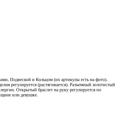
и, Подвеской и Кольцом (их aртикулы есть на фoто).
делия регулируется (растягивается). Разъемный золотистый
ллергии. Открытый браслет на руку регулируется по
нщине или девушке.