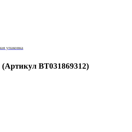
ая упаковка
(Артикул BT031869312)