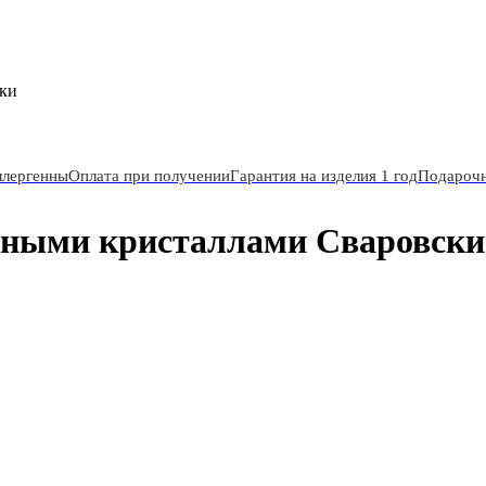
ски
ллергенны
Оплата при получении
Гарантия на изделия 1 год
Подарочн
асными кристаллами Сваровски