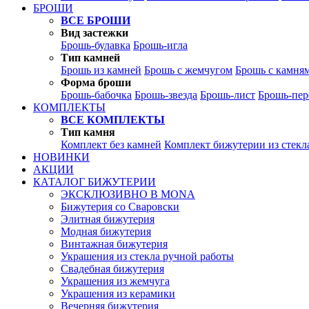
БРОШИ
ВСЕ БРОШИ
Вид застежки
Брошь-булавка
Брошь-игла
Тип камней
Брошь из камней
Брошь с жемчугом
Брошь с камня
Форма броши
Брошь-бабочка
Брошь-звезда
Брошь-лист
Брошь-пер
КОМПЛЕКТЫ
ВСЕ КОМПЛЕКТЫ
Тип камня
Комплект без камней
Комплект бижутерии из стекл
НОВИНКИ
АКЦИИ
КАТАЛОГ БИЖУТЕРИИ
ЭКСКЛЮЗИВНО В MONA
Бижутерия со Сваровски
Элитная бижутерия
Модная бижутерия
Винтажная бижутерия
Украшения из стекла ручной работы
Свадебная бижутерия
Украшения из жемчуга
Украшения из керамики
Вечерняя бижутерия