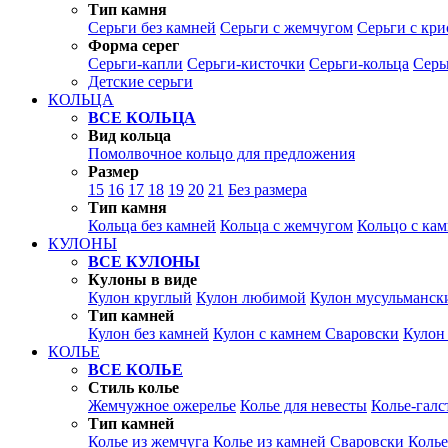
Тип камня
Серьги без камней
Серьги с жемчугом
Серьги с кр
Форма серег
Серьги-капли
Серьги-кисточки
Серьги-кольца
Серь
Детские серьги
КОЛЬЦА
ВСЕ КОЛЬЦА
Вид кольца
Помолвочное кольцо для предложения
Размер
15
16
17
18
19
20
21
Без размера
Тип камня
Кольца без камней
Кольца с жемчугом
Кольцо с ка
КУЛОНЫ
ВСЕ КУЛОНЫ
Кулоны в виде
Кулон круглый
Кулон любимой
Кулон мусульманск
Тип камней
Кулон без камней
Кулон с камнем Сваровски
Кулон
КОЛЬЕ
ВСЕ КОЛЬЕ
Стиль колье
Жемчужное ожерелье
Колье для невесты
Колье-галс
Тип камней
Колье из жемчуга
Колье из камней Сваровски
Колье