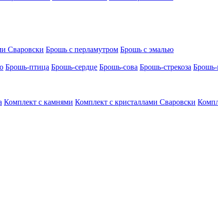
ми Сваровски
Брошь с перламутром
Брошь с эмалью
о
Брошь-птица
Брошь-сердце
Брошь-сова
Брошь-стрекоза
Брошь-
а
Комплект с камнями
Комплект с кристаллами Сваровски
Компл