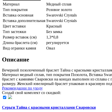
Материал
Медный сплав
Тип покрытия
Розовое золото
Вставка основная
Swarovski Crystals
Вставка дополнительная
Swarovski Crystals
Цвет вставки
Красный
Тип застежки
Без замка
Размер вставок (см)
1,3*0,8
Длина браслета (см)
регулируется
Вид огранки камня
Овал
Описание
Вечерний позолоченный браслет Тайна с красными кристаллам
Материал медный сплав, тип покрытия Позолота, Вставка Swarov
браслет с камнями Сваровски на концах выполнен из сплава с п
размеру. Женский ювелирный браслет упакован в красивую 
Рекомендации по уходу
Создай свой комплект со скидкой:
Серьги Тайна с красными кристаллами Сваровски