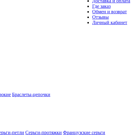
Доставка и оплата
Где заказ
Обмен и возврат
Отзывы
Личный кабинет
рокие
Браслеты-цепочки
ерьги-петли
Серьги-протяжки
Французские серьги