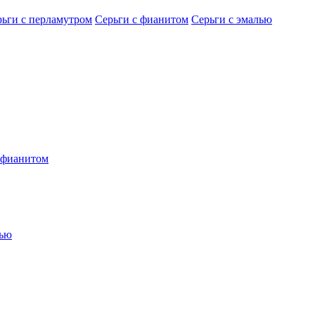
рьги с перламутром
Серьги с фианитом
Серьги с эмалью
 фианитом
лью