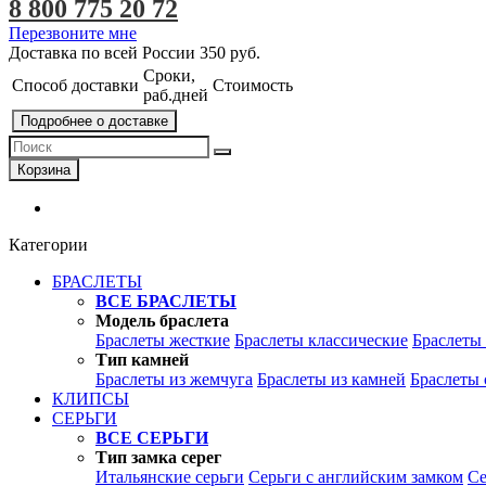
8 800 775 20 72
Перезвоните мне
Доставка по всей России
350 руб.
Сроки,
Способ доставки
Стоимость
раб.дней
Подробнее о доставке
Корзина
Категории
БРАСЛЕТЫ
ВСЕ БРАСЛЕТЫ
Модель браслета
Браслеты жесткие
Браслеты классические
Браслеты
Тип камней
Браслеты из жемчуга
Браслеты из камней
Браслеты 
КЛИПСЫ
СЕРЬГИ
ВСЕ СЕРЬГИ
Тип замка серег
Итальянские серьги
Серьги с английским замком
Се