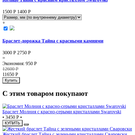
1500 Р
1400
Р
+
Браслет-дорожка Тайна с красными камнями
3000 Р
2750
Р
=
Экономия
:
950
Р
12600
Р
11650
Р
Купить
С этим товаром покупают
Браслет Молния с красно-серыми кристаллами Swarovski
•
3450 Р
•
КУПИТЬ
Жесткий браслет Тайна с зелеными кристаллами Сваровски