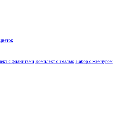
цветок
ект с фианитами
Комплект с эмалью
Набор с жемчугом