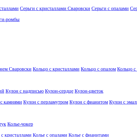
исталлами
Серьги с кристаллами Сваровски
Серьги с опалами
Се
ги-ромбы
мнем Сваровски
Кольцо с кристаллами
Кольцо с опалом
Кольцо с
ий
Кулон с надписью
Кулон-сердце
Кулон-цветок
 с камнями
Кулон с перламутром
Кулон с фианитом
Кулон с эма
тук
Колье-чокер
 с кристаллами
Колье с опалами
Колье с фианитами