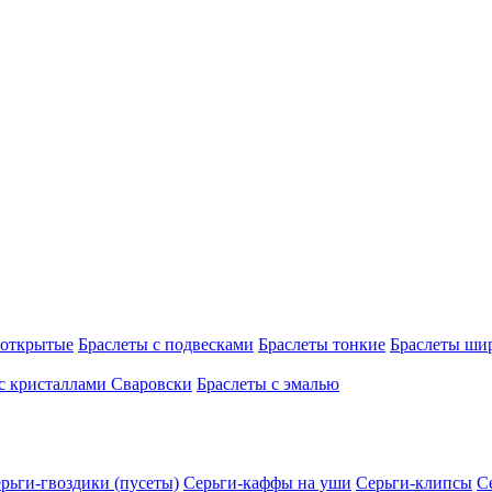
 открытые
Браслеты с подвесками
Браслеты тонкие
Браслеты ши
с кристаллами Сваровски
Браслеты с эмалью
рьги-гвоздики (пусеты)
Серьги-каффы на уши
Серьги-клипсы
С