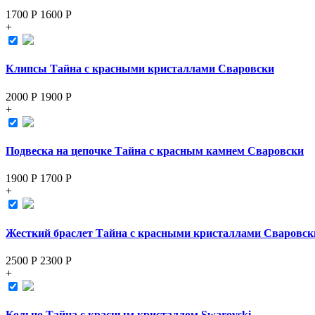
1700 Р
1600
Р
+
Клипсы Тайна с красными кристаллами Сваровски
2000 Р
1900
Р
+
Подвеска на цепочке Тайна с красным камнем Сваровски
1900 Р
1700
Р
+
Жесткий браслет Тайна с красными кристаллами Сваровск
2500 Р
2300
Р
+
Кольцо Тайна с красным кристаллом Swarovski