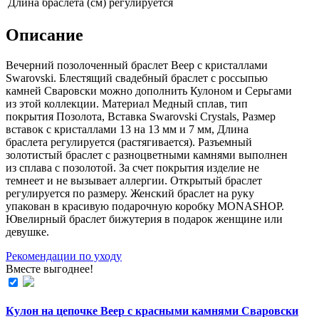
Длина браслета (см)
регулируется
Описание
Вечерний позолоченный браслет Веер с кристаллами
Swarovski. Блестящий свадебный браслет с россыпью
камней Сваровски можно дополнить Кулоном и Серьгами
из этой коллекции. Материал Медный сплав, тип
покрытия Позолота, Вставка Swarovski Crystals, Размер
вставок с кристаллами 13 на 13 мм и 7 мм, Длина
браслета регулируется (растягивается). Разъемный
золотистый браслет с разноцветными камнями выполнен
из сплава с позолотой. За счет покрытия изделие не
темнеет и не вызывает аллергии. Открытый браслет
регулируется по размеру. Женский браслет на руку
упакован в красивую подарочную коробку MONASHOP.
Ювелирный браслет бижутерия в подарок женщине или
девушке.
Рекомендации по уходу
Вместе выгоднее!
Кулон на цепочке Веер с красными камнями Сваровски