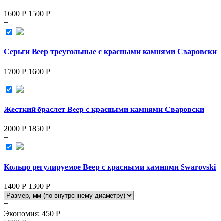
1600 Р
1500
Р
+
Серьги Веер треугольные с красными камнями Сваровски
1700 Р
1600
Р
+
Жесткий браслет Веер с красными камнями Сваровски
2000 Р
1850
Р
+
Кольцо регулируемое Веер с красными камнями Swarovski
1400 Р
1300
Р
=
Экономия
:
450
Р