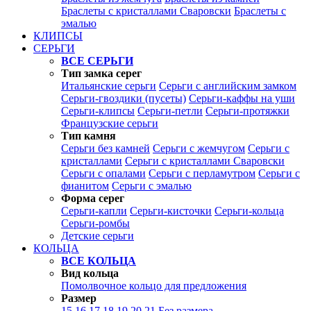
Браслеты с кристаллами Сваровски
Браслеты с
эмалью
КЛИПСЫ
СЕРЬГИ
ВСЕ СЕРЬГИ
Тип замка серег
Итальянские серьги
Серьги с английским замком
Серьги-гвоздики (пусеты)
Серьги-каффы на уши
Серьги-клипсы
Серьги-петли
Серьги-протяжки
Французские серьги
Тип камня
Серьги без камней
Серьги с жемчугом
Серьги с
кристаллами
Серьги с кристаллами Сваровски
Серьги с опалами
Серьги с перламутром
Серьги с
фианитом
Серьги с эмалью
Форма серег
Серьги-капли
Серьги-кисточки
Серьги-кольца
Серьги-ромбы
Детские серьги
КОЛЬЦА
ВСЕ КОЛЬЦА
Вид кольца
Помолвочное кольцо для предложения
Размер
15
16
17
18
19
20
21
Без размера