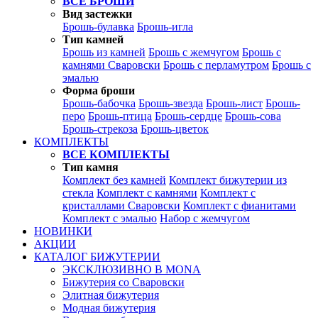
ВСЕ БРОШИ
Вид застежки
Брошь-булавка
Брошь-игла
Тип камней
Брошь из камней
Брошь с жемчугом
Брошь с
камнями Сваровски
Брошь с перламутром
Брошь с
эмалью
Форма броши
Брошь-бабочка
Брошь-звезда
Брошь-лист
Брошь-
перо
Брошь-птица
Брошь-сердце
Брошь-сова
Брошь-стрекоза
Брошь-цветок
КОМПЛЕКТЫ
ВСЕ КОМПЛЕКТЫ
Тип камня
Комплект без камней
Комплект бижутерии из
стекла
Комплект с камнями
Комплект с
кристаллами Сваровски
Комплект с фианитами
Комплект с эмалью
Набор с жемчугом
НОВИНКИ
АКЦИИ
КАТАЛОГ БИЖУТЕРИИ
ЭКСКЛЮЗИВНО В MONA
Бижутерия со Сваровски
Элитная бижутерия
Модная бижутерия