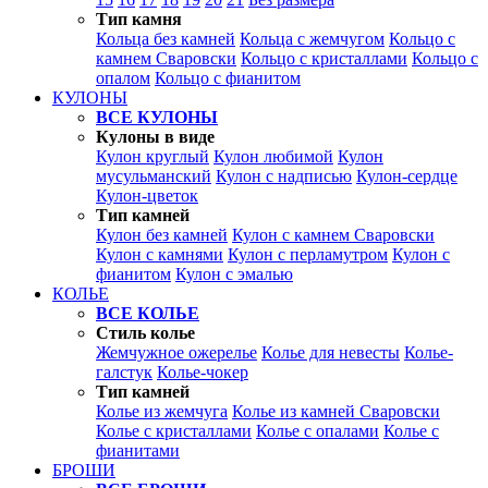
Тип камня
Кольца без камней
Кольца с жемчугом
Кольцо с
камнем Сваровски
Кольцо с кристаллами
Кольцо с
опалом
Кольцо с фианитом
КУЛОНЫ
ВСЕ КУЛОНЫ
Кулоны в виде
Кулон круглый
Кулон любимой
Кулон
мусульманский
Кулон с надписью
Кулон-сердце
Кулон-цветок
Тип камней
Кулон без камней
Кулон с камнем Сваровски
Кулон с камнями
Кулон с перламутром
Кулон с
фианитом
Кулон с эмалью
КОЛЬЕ
ВСЕ КОЛЬЕ
Стиль колье
Жемчужное ожерелье
Колье для невесты
Колье-
галстук
Колье-чокер
Тип камней
Колье из жемчуга
Колье из камней Сваровски
Колье с кристаллами
Колье с опалами
Колье с
фианитами
БРОШИ