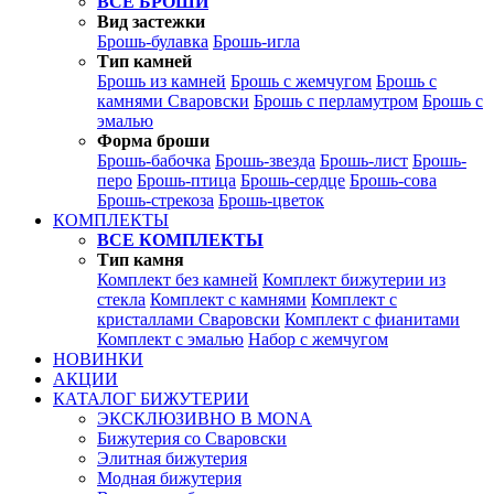
ВСЕ БРОШИ
Вид застежки
Брошь-булавка
Брошь-игла
Тип камней
Брошь из камней
Брошь с жемчугом
Брошь с
камнями Сваровски
Брошь с перламутром
Брошь с
эмалью
Форма броши
Брошь-бабочка
Брошь-звезда
Брошь-лист
Брошь-
перо
Брошь-птица
Брошь-сердце
Брошь-сова
Брошь-стрекоза
Брошь-цветок
КОМПЛЕКТЫ
ВСЕ КОМПЛЕКТЫ
Тип камня
Комплект без камней
Комплект бижутерии из
стекла
Комплект с камнями
Комплект с
кристаллами Сваровски
Комплект с фианитами
Комплект с эмалью
Набор с жемчугом
НОВИНКИ
АКЦИИ
КАТАЛОГ БИЖУТЕРИИ
ЭКСКЛЮЗИВНО В MONA
Бижутерия со Сваровски
Элитная бижутерия
Модная бижутерия