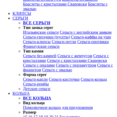
Браслеты с кристаллами Сваровски
Браслеты с
эмалью
КЛИПСЫ
СЕРЬГИ
ВСЕ СЕРЬГИ
Тип замка серег
Итальянские серьги
Серьги с английским замком
Серьги-гвоздики (пусеты)
Серьги-каффы на уши
Серьги-клипсы
Серьги-петли
Серьги-протяжки
Французские серьги
Тип камня
Серьги без камней
Серьги с жемчугом
Серьги с
кристаллами
Серьги с кристаллами Сваровски
Серьги с опалами
Серьги с перламутром
Серьги с
фианитом
Серьги с эмалью
Форма серег
Серьги-капли
Серьги-кисточки
Серьги-кольца
Серьги-ромбы
Детские серьги
КОЛЬЦА
ВСЕ КОЛЬЦА
Вид кольца
Помолвочное кольцо для предложения
Размер
15
16
17
18
19
20
21
Без размера