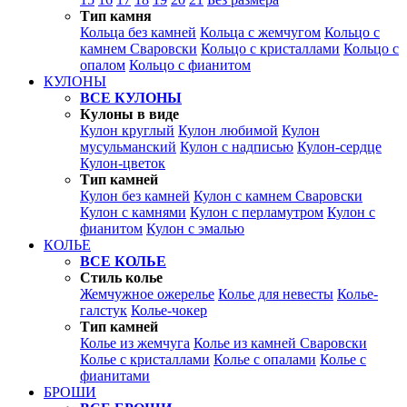
Тип камня
Кольца без камней
Кольца с жемчугом
Кольцо с
камнем Сваровски
Кольцо с кристаллами
Кольцо с
опалом
Кольцо с фианитом
КУЛОНЫ
ВСЕ КУЛОНЫ
Кулоны в виде
Кулон круглый
Кулон любимой
Кулон
мусульманский
Кулон с надписью
Кулон-сердце
Кулон-цветок
Тип камней
Кулон без камней
Кулон с камнем Сваровски
Кулон с камнями
Кулон с перламутром
Кулон с
фианитом
Кулон с эмалью
КОЛЬЕ
ВСЕ КОЛЬЕ
Стиль колье
Жемчужное ожерелье
Колье для невесты
Колье-
галстук
Колье-чокер
Тип камней
Колье из жемчуга
Колье из камней Сваровски
Колье с кристаллами
Колье с опалами
Колье с
фианитами
БРОШИ