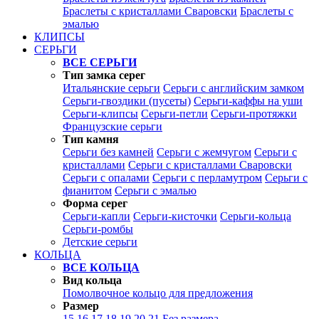
Браслеты с кристаллами Сваровски
Браслеты с
эмалью
КЛИПСЫ
СЕРЬГИ
ВСЕ СЕРЬГИ
Тип замка серег
Итальянские серьги
Серьги с английским замком
Серьги-гвоздики (пусеты)
Серьги-каффы на уши
Серьги-клипсы
Серьги-петли
Серьги-протяжки
Французские серьги
Тип камня
Серьги без камней
Серьги с жемчугом
Серьги с
кристаллами
Серьги с кристаллами Сваровски
Серьги с опалами
Серьги с перламутром
Серьги с
фианитом
Серьги с эмалью
Форма серег
Серьги-капли
Серьги-кисточки
Серьги-кольца
Серьги-ромбы
Детские серьги
КОЛЬЦА
ВСЕ КОЛЬЦА
Вид кольца
Помолвочное кольцо для предложения
Размер
15
16
17
18
19
20
21
Без размера