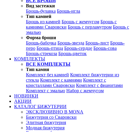
ВСЕ БРОШИ
Вид застежки
Брошь-булавка
Брошь-игла
Тип камней
Брошь из камней
Брошь с жемчугом
Брошь с
камнями Сваровски
Брошь с перламутром
Брошь с
эмалью
Форма броши
Брошь-бабочка
Брошь-звезда
Брошь-лист
Брошь-
перо
Брошь-птица
Брошь-сердце
Брошь-сова
Брошь-стрекоза
Брошь-цветок
КОМПЛЕКТЫ
ВСЕ КОМПЛЕКТЫ
Тип камня
Комплект без камней
Комплект бижутерии из
стекла
Комплект с камнями
Комплект с
кристаллами Сваровски
Комплект с фианитами
Комплект с эмалью
Набор с жемчугом
НОВИНКИ
АКЦИИ
КАТАЛОГ БИЖУТЕРИИ
ЭКСКЛЮЗИВНО В MONA
Бижутерия со Сваровски
Элитная бижутерия
Модная бижутерия