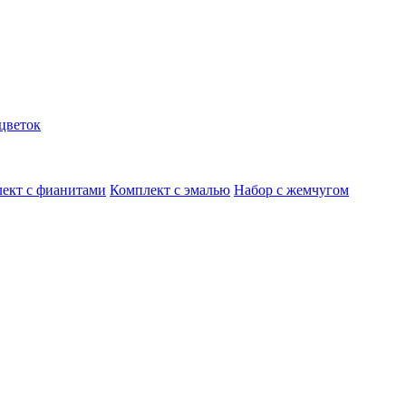
цветок
ект с фианитами
Комплект с эмалью
Набор с жемчугом