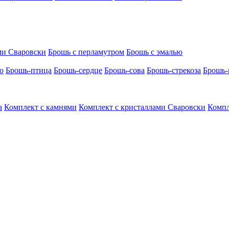
ми Сваровски
Брошь с перламутром
Брошь с эмалью
о
Брошь-птица
Брошь-сердце
Брошь-сова
Брошь-стрекоза
Брошь-
а
Комплект с камнями
Комплект с кристаллами Сваровски
Компл