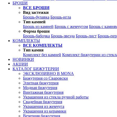
БРОШИ
ВСЕ БРОШИ
Вид застежки
Брошь-булавка
Брошь-игла
Тип камней
Брошь из камней
Брошь с жемчугом
Брошь с камня
Форма броши
Брошь-бабочка
Брошь-звезда
Брошь-лист
Брошь-пер
КОМПЛЕКТЫ
ВСЕ КОМПЛЕКТЫ
Тип камня
Комплект без камней
Комплект бижутерии из стекл
НОВИНКИ
АКЦИИ
КАТАЛОГ БИЖУТЕРИИ
ЭКСКЛЮЗИВНО В MONA
Бижутерия со Сваровски
Элитная бижутерия
Модная бижутерия
Винтажная бижутерия
Украшения из стекла ручной работы
Свадебная бижутерия
Украшения из жемчуга
Украшения из керамики
Вечерняя бижутерия