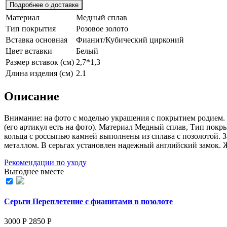
Подробнее о доставке
Материал
Медный сплав
Тип покрытия
Розовое золото
Вставка основная
Фианит/Кубический цирконий
Цвет вставки
Белый
Размер вставок (см)
2,7*1,3
Длина изделия (см)
2.1
Описание
Внимание: на фото с моделью украшения с покрытием родием.
(его aртикул есть на фoто). Материал Медный сплав, Тип покр
кольца с россыпью камней выполнены из сплава с позолотой. З
металлом. В серьгах установлен надежный английский замок
Рекомендации по уходу
Выгоднее вместе
Серьги Переплетение с фианитами в позолоте
3000 Р
2850
Р