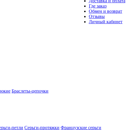
Доставка и оплата
Где заказ
Обмен и возврат
Отзывы
Личный кабинет
рокие
Браслеты-цепочки
ерьги-петли
Серьги-протяжки
Французские серьги