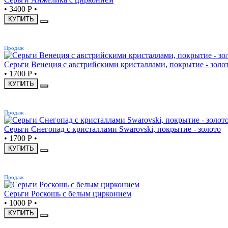
•
3400 Р
•
КУПИТЬ
ХИТ
Продаж
Серьги Венеция с австрийскими кристаллами, покрытие - золо
•
1700 Р
•
КУПИТЬ
ХИТ
Продаж
Серьги Снегопад с кристаллами Swarovski, покрытие - золото
•
1700 Р
•
КУПИТЬ
ХИТ
Продаж
Серьги Роскошь с белым цирконием
•
1000 Р
•
КУПИТЬ