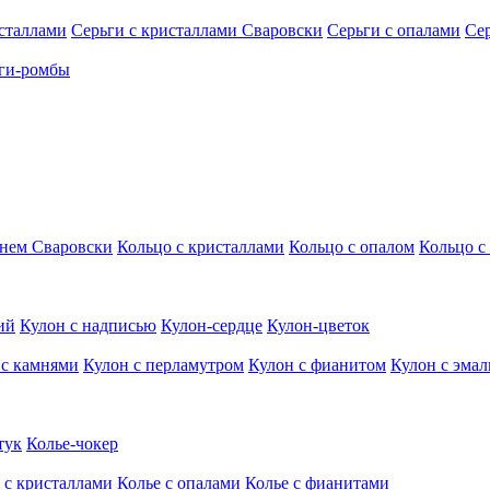
исталлами
Серьги с кристаллами Сваровски
Серьги с опалами
Се
ги-ромбы
мнем Сваровски
Кольцо с кристаллами
Кольцо с опалом
Кольцо с
ий
Кулон с надписью
Кулон-сердце
Кулон-цветок
 с камнями
Кулон с перламутром
Кулон с фианитом
Кулон с эма
тук
Колье-чокер
 с кристаллами
Колье с опалами
Колье с фианитами