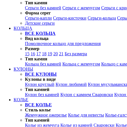
Тип камня
Серьги без камней
Серьги с жемчугом
Серьги с кр
Форма серег
Серьги-капли
Серьги-кисточки
Серьги-кольца
Серь
Детские серьги
КОЛЬЦА
ВСЕ КОЛЬЦА
Вид кольца
Помолвочное кольцо для предложения
Размер
15
16
17
18
19
20
21
Без размера
Тип камня
Кольца без камней
Кольца с жемчугом
Кольцо с ка
КУЛОНЫ
ВСЕ КУЛОНЫ
Кулоны в виде
Кулон круглый
Кулон любимой
Кулон мусульманск
Тип камней
Кулон без камней
Кулон с камнем Сваровски
Кулон
КОЛЬЕ
ВСЕ КОЛЬЕ
Стиль колье
Жемчужное ожерелье
Колье для невесты
Колье-галс
Тип камней
Колье из жемчуга
Колье из камней Сваровски
Колье