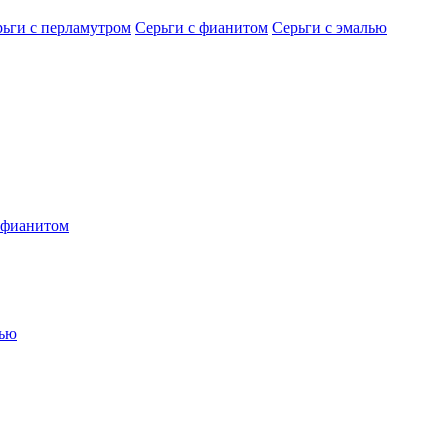
рьги с перламутром
Серьги с фианитом
Серьги с эмалью
 фианитом
лью