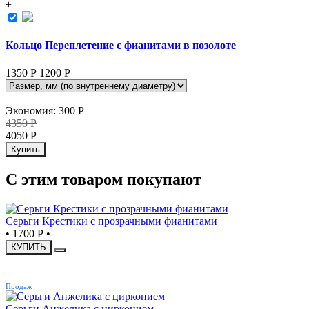
+
Кольцо Переплетение с фианитами в позолоте
1350 Р
1200
Р
=
Экономия
:
300
Р
4350
Р
4050
Р
Купить
С этим товаром покупают
Серьги Крестики с прозрачными фианитами
•
1700 Р
•
КУПИТЬ
ХИТ
Продаж
Серьги Анжелика с цирконием