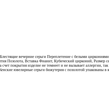
 Блестящие вечерние серьги Переплетение с белыми циркониям
ытия Позолота, Вставка Фианит, Кубический цирконий, Размер с
а счет покрытия изделие не темнеет и не вызывает аллергии, та
. Женские ювелирные серьги бижутерия с позолотой упакованы