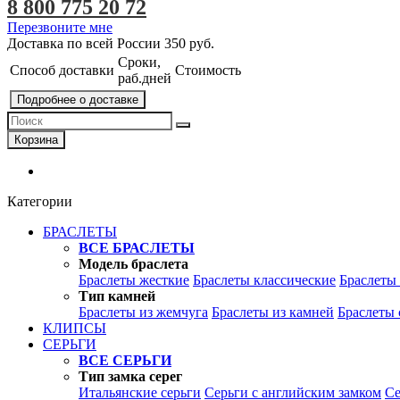
8 800 775 20 72
Перезвоните мне
Доставка по всей России
350 руб.
Сроки,
Способ доставки
Стоимость
раб.дней
Подробнее о доставке
Корзина
Категории
БРАСЛЕТЫ
ВСЕ БРАСЛЕТЫ
Модель браслета
Браслеты жесткие
Браслеты классические
Браслеты
Тип камней
Браслеты из жемчуга
Браслеты из камней
Браслеты 
КЛИПСЫ
СЕРЬГИ
ВСЕ СЕРЬГИ
Тип замка серег
Итальянские серьги
Серьги с английским замком
Се