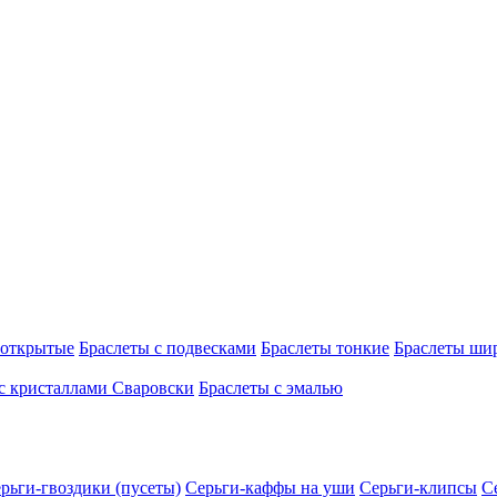
 открытые
Браслеты с подвесками
Браслеты тонкие
Браслеты ши
с кристаллами Сваровски
Браслеты с эмалью
рьги-гвоздики (пусеты)
Серьги-каффы на уши
Серьги-клипсы
С