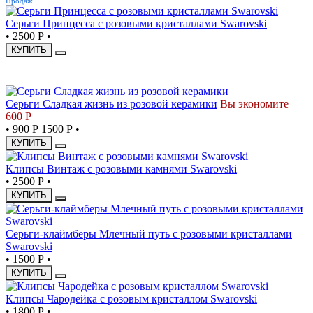
Продаж
Серьги Принцесса с розовыми кристаллами Swarovski
•
2500 Р
•
КУПИТЬ
СКИДКА
Серьги Сладкая жизнь из розовой керамики
Вы экономите
600 Р
•
900 Р
1500 Р
•
КУПИТЬ
Клипсы Винтаж с розовыми камнями Swarovski
•
2500 Р
•
КУПИТЬ
Серьги-клаймберы Млечный путь с розовыми кристаллами
Swarovski
•
1500 Р
•
КУПИТЬ
Клипсы Чародейка с розовым кристаллом Swarovski
•
1800 Р
•