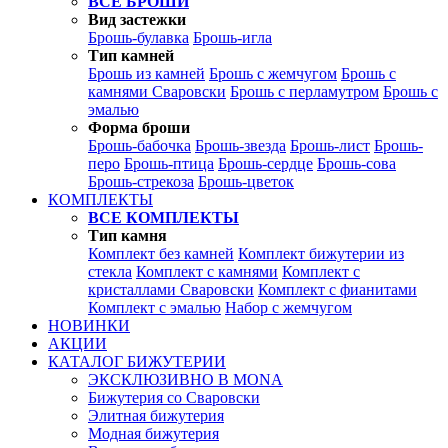
ВСЕ БРОШИ
Вид застежки
Брошь-булавка
Брошь-игла
Тип камней
Брошь из камней
Брошь с жемчугом
Брошь с
камнями Сваровски
Брошь с перламутром
Брошь с
эмалью
Форма броши
Брошь-бабочка
Брошь-звезда
Брошь-лист
Брошь-
перо
Брошь-птица
Брошь-сердце
Брошь-сова
Брошь-стрекоза
Брошь-цветок
КОМПЛЕКТЫ
ВСЕ КОМПЛЕКТЫ
Тип камня
Комплект без камней
Комплект бижутерии из
стекла
Комплект с камнями
Комплект с
кристаллами Сваровски
Комплект с фианитами
Комплект с эмалью
Набор с жемчугом
НОВИНКИ
АКЦИИ
КАТАЛОГ БИЖУТЕРИИ
ЭКСКЛЮЗИВНО В MONA
Бижутерия со Сваровски
Элитная бижутерия
Модная бижутерия