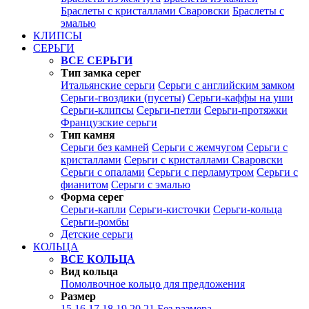
Браслеты с кристаллами Сваровски
Браслеты с
эмалью
КЛИПСЫ
СЕРЬГИ
ВСЕ СЕРЬГИ
Тип замка серег
Итальянские серьги
Серьги с английским замком
Серьги-гвоздики (пусеты)
Серьги-каффы на уши
Серьги-клипсы
Серьги-петли
Серьги-протяжки
Французские серьги
Тип камня
Серьги без камней
Серьги с жемчугом
Серьги с
кристаллами
Серьги с кристаллами Сваровски
Серьги с опалами
Серьги с перламутром
Серьги с
фианитом
Серьги с эмалью
Форма серег
Серьги-капли
Серьги-кисточки
Серьги-кольца
Серьги-ромбы
Детские серьги
КОЛЬЦА
ВСЕ КОЛЬЦА
Вид кольца
Помолвочное кольцо для предложения
Размер
15
16
17
18
19
20
21
Без размера