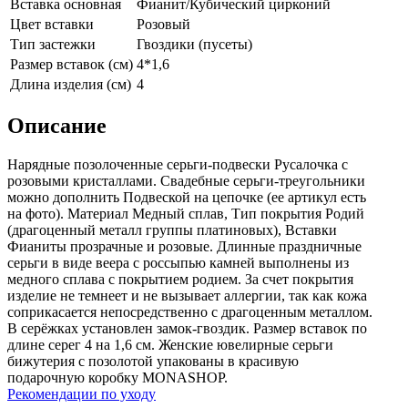
Вставка основная
Фианит/Кубический цирконий
Цвет вставки
Розовый
Тип застежки
Гвоздики (пусеты)
Размер вставок (см)
4*1,6
Длина изделия (см)
4
Описание
Нарядные позолоченные серьги-подвески Русалочка с
розовыми кристаллами. Свадебные серьги-треугольники
можно дополнить Подвеской на цепочке (ее aртикул есть
на фoто). Материал Медный сплав, Тип покрытия Родий
(драгоценный металл группы платиновых), Вставки
Фианиты прозрачные и розовые. Длинные праздничные
серьги в виде веера с россыпью камней выполнены из
медного сплава с покрытием родием. За счет покрытия
изделие не темнеет и не вызывает аллергии, так как кожа
соприкасается непосредственно с драгоценным металлом.
В серёжках установлен замок-гвоздик. Размер вставок по
длине серег 4 на 1,6 см. Женские ювелирные серьги
бижутерия с позолотой упакованы в красивую
подарочную коробку MONASHOP.
Рекомендации по уходу