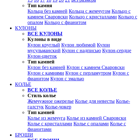
Тип камня
Кольца без камней
Кольца с жемчугом
Кольцо с
камнем Сваровски
Кольцо с кристаллами
Кольцо с
опалом
Кольцо с фианитом
КУЛОНЫ
ВСЕ КУЛОНЫ
Кулоны в виде
Кулон круглый
Кулон любимой
Кулон
мусульманский
Кулон с надписью
Кулон-сердце
Кулон-цветок
Тип камней
Кулон без камней
Кулон с камнем Сваровски
Кулон с камнями
Кулон с перламутром
Кулон с
фианитом
Кулон с эмалью
КОЛЬЕ
ВСЕ КОЛЬЕ
Стиль колье
Жемчужное ожерелье
Колье для невесты
Колье-
галстук
Колье-чокер
Тип камней
Колье из жемчуга
Колье из камней Сваровски
Колье с кристаллами
Колье с опалами
Колье с
фианитами
БРОШИ