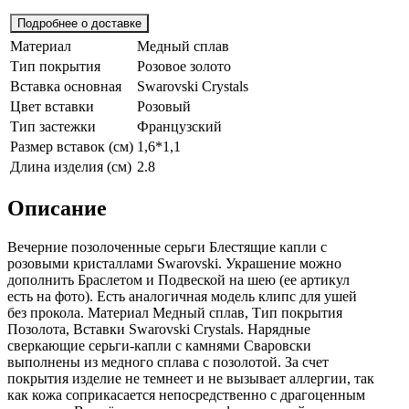
Подробнее о доставке
Материал
Медный сплав
Тип покрытия
Розовое золото
Вставка основная
Swarovski Crystals
Цвет вставки
Розовый
Тип застежки
Французский
Размер вставок (см)
1,6*1,1
Длина изделия (см)
2.8
Описание
Вечерние позолоченные серьги Блестящие капли с
розовыми кристаллами Swarovski. Украшение можно
дополнить Браслетом и Подвеской на шею (ее aртикул
есть на фoто). Есть аналогичная модель клипс для ушей
без прокола. Материал Медный сплав, Тип покрытия
Позолота, Вставки Swarovski Crystals. Нарядные
сверкающие серьги-капли с камнями Сваровски
выполнены из медного сплава с позолотой. За счет
покрытия изделие не темнеет и не вызывает аллергии, так
как кожа соприкасается непосредственно с драгоценным