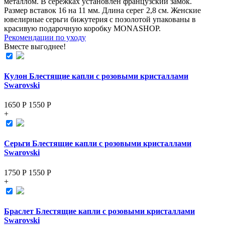
металлом. В серёжках установлен французский замок.
Размер вставок 16 на 11 мм. Длина серег 2,8 см. Женские
ювелирные серьги бижутерия с позолотой упакованы в
красивую подарочную коробку MONASHOP.
Рекомендации по уходу
Вместе выгоднее!
Кулон Блестящие капли с розовыми кристаллами
Swarovski
1650 Р
1550
Р
+
Серьги Блестящие капли с розовыми кристаллами
Swarovski
1750 Р
1550
Р
+
Браслет Блестящие капли с розовыми кристаллами
Swarovski