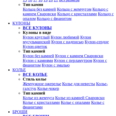
Тип камня
Кольца без камней
Кольца с жемчугом
Кольцо с
камнем Сваровски
Кольцо с кристаллами
Кольцо с
опалом
Кольцо с фианитом
КУЛОНЫ
ВСЕ КУЛОНЫ
Кулоны в виде
Кулон круглый
Кулон любимой
Кулон
мусульманский
Кулон с надписью
Кулон-сердце
Кулон-цветок
Тип камней
Кулон без камней
Кулон с камнем Сваровски
Кулон с камнями
Кулон с перламутром
Кулон с
фианитом
Кулон с эмалью
КОЛЬЕ
ВСЕ КОЛЬЕ
Стиль колье
Жемчужное ожерелье
Колье для невесты
Колье-
галстук
Колье-чокер
Тип камней
Колье из жемчуга
Колье из камней Сваровски
Колье с кристаллами
Колье с опалами
Колье с
фианитами
БРОШИ