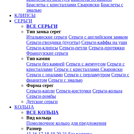
Браслеты с кристаллами Сваровски
Браслеты с
эмалью
КЛИПСЫ
СЕРЬГИ
ВСЕ СЕРЬГИ
Тип замка серег
Итальянские серьги
Серьги с английским замком
Серьги-гвоздики (пусеты)
Серьги-каффы на уши
Серьги-клипсы
Серьги-петли
Серьги-протяжки
Французские серьги
Тип камня
Серьги без камней
Серьги с жемчугом
Серьги с
кристаллами
Серьги с кристаллами Сваровски
Серьги с опалами
Серьги с перламутром
Серьги с
фианитом
Серьги с эмалью
Форма серег
Серьги-капли
Серьги-кисточки
Серьги-кольца
Серьги-ромбы
Детские серьги
КОЛЬЦА
ВСЕ КОЛЬЦА
Вид кольца
Помолвочное кольцо для предложения
Размер
15
16
17
18
19
20
21
Без размера