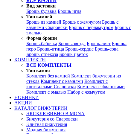
ВСЕ БРОШИ
Вид застежки
Брошь-булавка
Брошь-игла
Тип камней
Брошь из камней
Брошь с жемчугом
Брошь с
камнями Сваровски
Брошь с перламутром
Брошь с
эмалью
Форма броши
Брошь-бабочка
Брошь-звезда
Брошь-лист
Брошь-
перо
Брошь-птица
Брошь-сердце
Брошь-сова
Брошь-стрекоза
Брошь-цветок
КОМПЛЕКТЫ
ВСЕ КОМПЛЕКТЫ
Тип камня
Комплект без камней
Комплект бижутерии из
стекла
Комплект с камнями
Комплект с
кристаллами Сваровски
Комплект с фианитами
Комплект с эмалью
Набор с жемчугом
НОВИНКИ
АКЦИИ
КАТАЛОГ БИЖУТЕРИИ
ЭКСКЛЮЗИВНО В MONA
Бижутерия со Сваровски
Элитная бижутерия
Модная бижутерия