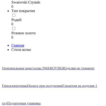
Swarovski Crystals
0
Тип покрытия
Родий
0
Розовое золото
0
Главная
Стиль колье
Оригинальные кристаллы SWAROVSKI
Изделия не темнеют
Гипоаллергенны
Оплата при получении
Гарантия на изделия 1
год
Подарочная упаковка