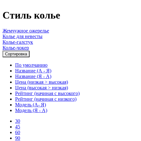
Стиль колье
Жемчужное ожерелье
Колье для невесты
Колье-галстук
Колье-чокер
Сортировка
По умолчанию
Название (А - Я)
Название (Я - А)
Цена (низкая > высокая)
Цена (высокая > низкая)
Рейтинг (начиная с высокого)
Рейтинг (начиная с низкого)
Модель (А- Я)
Модель (Я - А)
30
45
60
90