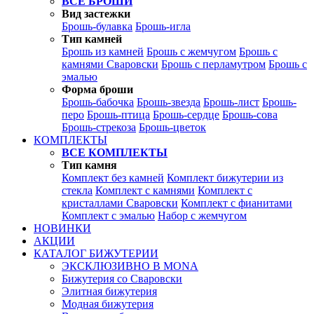
ВСЕ БРОШИ
Вид застежки
Брошь-булавка
Брошь-игла
Тип камней
Брошь из камней
Брошь с жемчугом
Брошь с
камнями Сваровски
Брошь с перламутром
Брошь с
эмалью
Форма броши
Брошь-бабочка
Брошь-звезда
Брошь-лист
Брошь-
перо
Брошь-птица
Брошь-сердце
Брошь-сова
Брошь-стрекоза
Брошь-цветок
КОМПЛЕКТЫ
ВСЕ КОМПЛЕКТЫ
Тип камня
Комплект без камней
Комплект бижутерии из
стекла
Комплект с камнями
Комплект с
кристаллами Сваровски
Комплект с фианитами
Комплект с эмалью
Набор с жемчугом
НОВИНКИ
АКЦИИ
КАТАЛОГ БИЖУТЕРИИ
ЭКСКЛЮЗИВНО В MONA
Бижутерия со Сваровски
Элитная бижутерия
Модная бижутерия