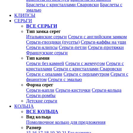
Браслеты с кристаллами Сваровски
Браслеты с
эмалью
КЛИПСЫ
СЕРЬГИ
ВСЕ СЕРЬГИ
Тип замка серег
Итальянские серьги
Серьги с английским замком
Серьги-гвоздики (пусеты)
Серьги-каффы на уши
Серьги-клипсы
Серьги-петли
Серьги-протяжки
Французские серьги
Тип камня
Серьги без камней
Серьги с жемчугом
Серьги с
кристаллами
Серьги с кристаллами Сваровски
Серьги с опалами
Серьги с перламутром
Серьги с
фианитом
Серьги с эмалью
Форма серег
Серьги-капли
Серьги-кисточки
Серьги-кольца
Серьги-ромбы
Детские серьги
КОЛЬЦА
ВСЕ КОЛЬЦА
Вид кольца
Помолвочное кольцо для предложения
Размер
15
16
17
18
19
20
21
Без размера