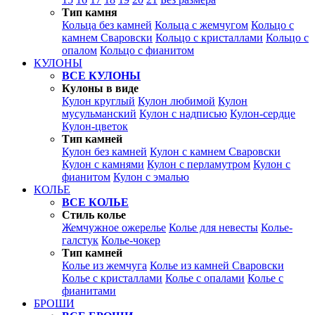
Тип камня
Кольца без камней
Кольца с жемчугом
Кольцо с
камнем Сваровски
Кольцо с кристаллами
Кольцо с
опалом
Кольцо с фианитом
КУЛОНЫ
ВСЕ КУЛОНЫ
Кулоны в виде
Кулон круглый
Кулон любимой
Кулон
мусульманский
Кулон с надписью
Кулон-сердце
Кулон-цветок
Тип камней
Кулон без камней
Кулон с камнем Сваровски
Кулон с камнями
Кулон с перламутром
Кулон с
фианитом
Кулон с эмалью
КОЛЬЕ
ВСЕ КОЛЬЕ
Стиль колье
Жемчужное ожерелье
Колье для невесты
Колье-
галстук
Колье-чокер
Тип камней
Колье из жемчуга
Колье из камней Сваровски
Колье с кристаллами
Колье с опалами
Колье с
фианитами
БРОШИ