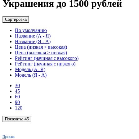
Украшения до 1500 рублей
Сортировка
По умолчанию
Название (А - Я)
Название (Я - А)
Цена (низкая > высокая)
Цена (высокая > низкая)
Рейтинг (начиная с высокого)
Рейтинг (начиная с низкого)
Модель (А- Я)
Модель (Я - А)
30
45
60
90
120
Показать:
45
ХИТ
Продаж