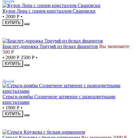
Продаж
Кулон Лира с синим кристаллом Сваровски
•
2000 Р
•
КУПИТЬ
-20%
Браслет-дорожка Триумф из белых фианитов
Вы экономите
500 Р
•
2000 Р
2500 Р
•
КУПИТЬ
ХИТ
Продаж
Серьги-ромбы Солнечное затмение с разноцветными
кристаллами
•
1900 Р
•
КУПИТЬ
-34%
Серьги Кружева с белым цирконием
Вы экономите 1000 Р