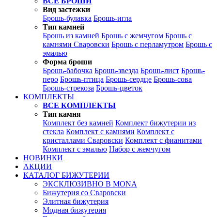
ВСЕ БРОШИ
Вид застежки
Брошь-булавка
Брошь-игла
Тип камней
Брошь из камней
Брошь с жемчугом
Брошь с
камнями Сваровски
Брошь с перламутром
Брошь с
эмалью
Форма броши
Брошь-бабочка
Брошь-звезда
Брошь-лист
Брошь-
перо
Брошь-птица
Брошь-сердце
Брошь-сова
Брошь-стрекоза
Брошь-цветок
КОМПЛЕКТЫ
ВСЕ КОМПЛЕКТЫ
Тип камня
Комплект без камней
Комплект бижутерии из
стекла
Комплект с камнями
Комплект с
кристаллами Сваровски
Комплект с фианитами
Комплект с эмалью
Набор с жемчугом
НОВИНКИ
АКЦИИ
КАТАЛОГ БИЖУТЕРИИ
ЭКСКЛЮЗИВНО В MONA
Бижутерия со Сваровски
Элитная бижутерия
Модная бижутерия