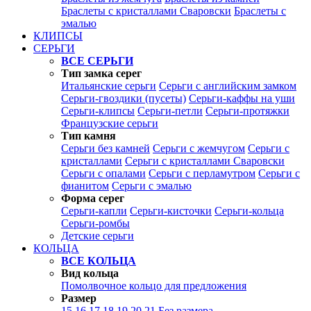
Браслеты с кристаллами Сваровски
Браслеты с
эмалью
КЛИПСЫ
СЕРЬГИ
ВСЕ СЕРЬГИ
Тип замка серег
Итальянские серьги
Серьги с английским замком
Серьги-гвоздики (пусеты)
Серьги-каффы на уши
Серьги-клипсы
Серьги-петли
Серьги-протяжки
Французские серьги
Тип камня
Серьги без камней
Серьги с жемчугом
Серьги с
кристаллами
Серьги с кристаллами Сваровски
Серьги с опалами
Серьги с перламутром
Серьги с
фианитом
Серьги с эмалью
Форма серег
Серьги-капли
Серьги-кисточки
Серьги-кольца
Серьги-ромбы
Детские серьги
КОЛЬЦА
ВСЕ КОЛЬЦА
Вид кольца
Помолвочное кольцо для предложения
Размер
15
16
17
18
19
20
21
Без размера