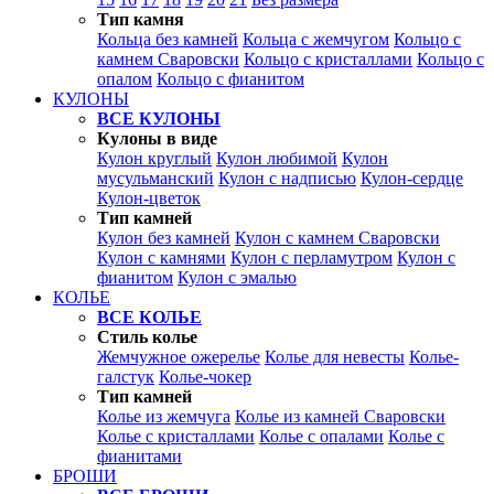
Тип камня
Кольца без камней
Кольца с жемчугом
Кольцо с
камнем Сваровски
Кольцо с кристаллами
Кольцо с
опалом
Кольцо с фианитом
КУЛОНЫ
ВСЕ КУЛОНЫ
Кулоны в виде
Кулон круглый
Кулон любимой
Кулон
мусульманский
Кулон с надписью
Кулон-сердце
Кулон-цветок
Тип камней
Кулон без камней
Кулон с камнем Сваровски
Кулон с камнями
Кулон с перламутром
Кулон с
фианитом
Кулон с эмалью
КОЛЬЕ
ВСЕ КОЛЬЕ
Стиль колье
Жемчужное ожерелье
Колье для невесты
Колье-
галстук
Колье-чокер
Тип камней
Колье из жемчуга
Колье из камней Сваровски
Колье с кристаллами
Колье с опалами
Колье с
фианитами
БРОШИ