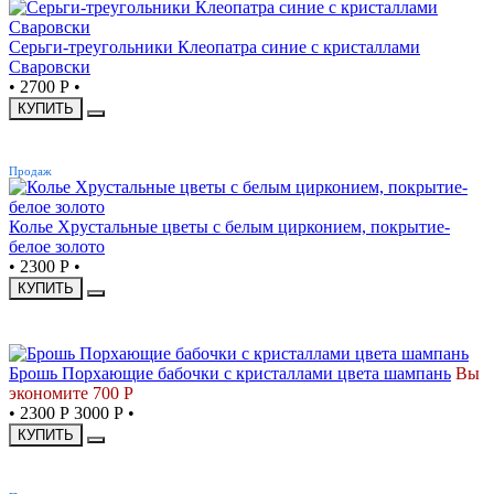
Серьги-треугольники Клеопатра синие с кристаллами
Сваровски
•
2700 Р
•
КУПИТЬ
ХИТ
Продаж
Колье Хрустальные цветы с белым цирконием, покрытие-
белое золото
•
2300 Р
•
КУПИТЬ
-23%
Брошь Порхающие бабочки с кристаллами цвета шампань
Вы
экономите 700 Р
•
2300 Р
3000 Р
•
КУПИТЬ
ХИТ