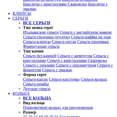
Браслеты с кристаллами Сваровски
Браслеты с
эмалью
КЛИПСЫ
СЕРЬГИ
ВСЕ СЕРЬГИ
Тип замка серег
Итальянские серьги
Серьги с английским замком
Серьги-гвоздики (пусеты)
Серьги-каффы на уши
Серьги-клипсы
Серьги-петли
Серьги-протяжки
Французские серьги
Тип камня
Серьги без камней
Серьги с жемчугом
Серьги с
кристаллами
Серьги с кристаллами Сваровски
Серьги с опалами
Серьги с перламутром
Серьги с
фианитом
Серьги с эмалью
Форма серег
Серьги-капли
Серьги-кисточки
Серьги-кольца
Серьги-ромбы
Детские серьги
КОЛЬЦА
ВСЕ КОЛЬЦА
Вид кольца
Помолвочное кольцо для предложения
Размер
15
16
17
18
19
20
21
Без размера