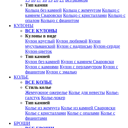
Тип камня
Кольца без камней
Кольца с жемчугом
Кольцо с
камнем Сваровски
Кольцо с кристаллами
Кольцо с
опалом
Кольцо с фианитом
КУЛОНЫ
ВСЕ КУЛОНЫ
Кулоны в виде
Кулон круглый
Кулон любимой
Кулон
мусульманский
Кулон с надписью
Кулон-сердце
Кулон-цветок
Тип камней
Кулон без камней
Кулон с камнем Сваровски
Кулон с камнями
Кулон с перламутром
Кулон с
фианитом
Кулон с эмалью
КОЛЬЕ
ВСЕ КОЛЬЕ
Стиль колье
Жемчужное ожерелье
Колье для невесты
Колье-
галстук
Колье-чокер
Тип камней
Колье из жемчуга
Колье из камней Сваровски
Колье с кристаллами
Колье с опалами
Колье с
фианитами
БРОШИ