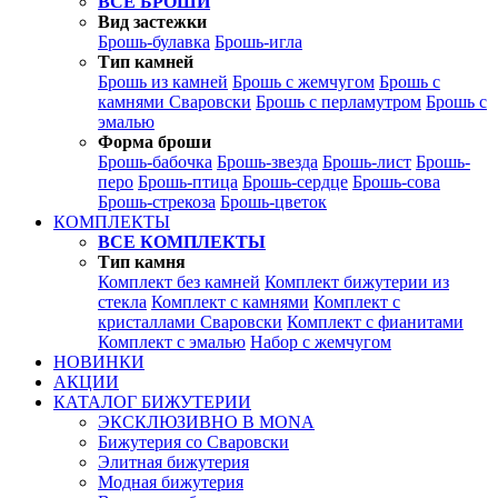
ВСЕ БРОШИ
Вид застежки
Брошь-булавка
Брошь-игла
Тип камней
Брошь из камней
Брошь с жемчугом
Брошь с
камнями Сваровски
Брошь с перламутром
Брошь с
эмалью
Форма броши
Брошь-бабочка
Брошь-звезда
Брошь-лист
Брошь-
перо
Брошь-птица
Брошь-сердце
Брошь-сова
Брошь-стрекоза
Брошь-цветок
КОМПЛЕКТЫ
ВСЕ КОМПЛЕКТЫ
Тип камня
Комплект без камней
Комплект бижутерии из
стекла
Комплект с камнями
Комплект с
кристаллами Сваровски
Комплект с фианитами
Комплект с эмалью
Набор с жемчугом
НОВИНКИ
АКЦИИ
КАТАЛОГ БИЖУТЕРИИ
ЭКСКЛЮЗИВНО В MONA
Бижутерия со Сваровски
Элитная бижутерия
Модная бижутерия