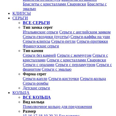
Браслеты с кристаллами Сваровски
Браслеты с
эмалью
КЛИПСЫ
СЕРЬГИ
ВСЕ СЕРЬГИ
Тип замка серег
Итальянские серьги
Серьги с английским замком
Серьги-гвоздики (пусеты)
Серьги-каффы на уши
Серьги-клипсы
Серьги-петли
Серьги-протяжки
Французские серьги
Тип камня
Серьги без камней
Серьги с жемчугом
Серьги с
кристаллами
Серьги с кристаллами Сваровски
Серьги с опалами
Серьги с перламутром
Серьги с
фианитом
Серьги с эмалью
Форма серег
Серьги-капли
Серьги-кисточки
Серьги-кольца
Серьги-ромбы
Детские серьги
КОЛЬЦА
ВСЕ КОЛЬЦА
Вид кольца
Помолвочное кольцо для предложения
Размер
15
16
17
18
19
20
21
Без размера