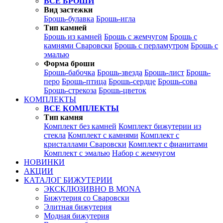
ВСЕ БРОШИ
Вид застежки
Брошь-булавка
Брошь-игла
Тип камней
Брошь из камней
Брошь с жемчугом
Брошь с
камнями Сваровски
Брошь с перламутром
Брошь с
эмалью
Форма броши
Брошь-бабочка
Брошь-звезда
Брошь-лист
Брошь-
перо
Брошь-птица
Брошь-сердце
Брошь-сова
Брошь-стрекоза
Брошь-цветок
КОМПЛЕКТЫ
ВСЕ КОМПЛЕКТЫ
Тип камня
Комплект без камней
Комплект бижутерии из
стекла
Комплект с камнями
Комплект с
кристаллами Сваровски
Комплект с фианитами
Комплект с эмалью
Набор с жемчугом
НОВИНКИ
АКЦИИ
КАТАЛОГ БИЖУТЕРИИ
ЭКСКЛЮЗИВНО В MONA
Бижутерия со Сваровски
Элитная бижутерия
Модная бижутерия