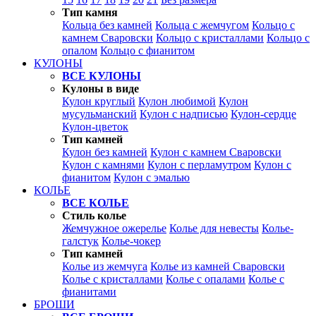
Тип камня
Кольца без камней
Кольца с жемчугом
Кольцо с
камнем Сваровски
Кольцо с кристаллами
Кольцо с
опалом
Кольцо с фианитом
КУЛОНЫ
ВСЕ КУЛОНЫ
Кулоны в виде
Кулон круглый
Кулон любимой
Кулон
мусульманский
Кулон с надписью
Кулон-сердце
Кулон-цветок
Тип камней
Кулон без камней
Кулон с камнем Сваровски
Кулон с камнями
Кулон с перламутром
Кулон с
фианитом
Кулон с эмалью
КОЛЬЕ
ВСЕ КОЛЬЕ
Стиль колье
Жемчужное ожерелье
Колье для невесты
Колье-
галстук
Колье-чокер
Тип камней
Колье из жемчуга
Колье из камней Сваровски
Колье с кристаллами
Колье с опалами
Колье с
фианитами
БРОШИ