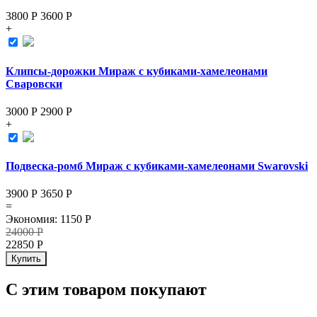
3800 Р
3600
Р
+
Клипсы-дорожки Мираж с кубиками-хамелеонами
Сваровски
3000 Р
2900
Р
+
Подвеска-ромб Мираж с кубиками-хамелеонами Swarovski
3900 Р
3650
Р
=
Экономия
:
1150
Р
24000
Р
22850
Р
Купить
С этим товаром покупают