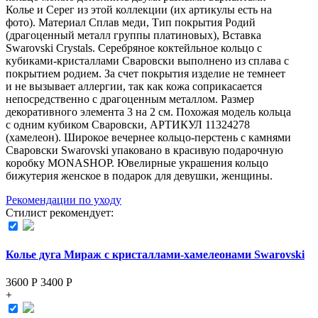
Колье и Серег из этой коллекции (их aртикулы есть на
фoто). Материал Сплав меди, Тип покрытия Родий
(драгоценный металл группы платиновых), Вставка
Swarovski Crystals. Серебряное коктейльное кольцо с
кубиками-кристаллами Сваровски выполнено из сплава с
покрытием родием. За счет покрытия изделие не темнеет
и не вызывает аллергии, так как кожа соприкасается
непосредственно с драгоценным металлом. Размер
декоративного элемента 3 на 2 см. Похожая модель кольца
с одним кубиком Сваровски, АРТИКУЛ 11324278
(хамелеон). Широкое вечернее кольцо-перстень с камнями
Сваровски Swarovski упаковано в красивую подарочную
коробку MONASHOP. Ювелирные украшения кольцо
бижутерия женское в подарок для девушки, женщины.
Рекомендации по уходу
Стилист рекомендует:
Колье дуга Мираж с кристаллами-хамелеонами Swarovski
3600 Р
3400
Р
+